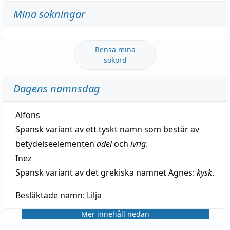
Mina sökningar
Rensa mina
sökord
Dagens namnsdag
Alfons
Spansk variant av ett tyskt namn som består av
betydelseelementen
ädel
och
ivrig
.
Inez
Spansk variant av det grekiska namnet Agnes:
kysk
.
Besläktade namn:
Lilja
Mer innehåll nedan