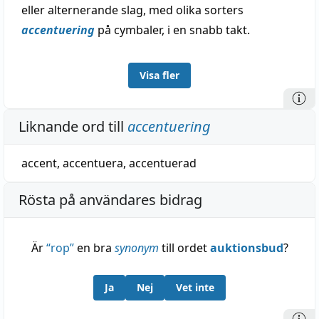
eller alternerande slag, med olika sorters
accentuering
på cymbaler, i en snabb takt.
Visa fler
Liknande ord till
accentuering
accent
,
accentuera
,
accentuerad
Rösta på användares bidrag
Är
“
rop
”
en bra
synonym
till ordet
auktionsbud
?
Ja
Nej
Vet inte