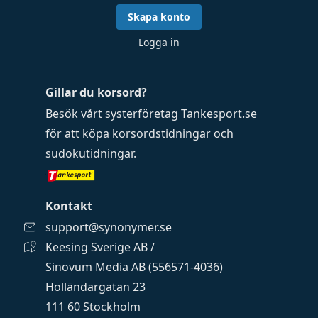
Skapa konto
Logga in
Gillar du korsord?
Besök vårt systerföretag
Tankesport.se
för att köpa
korsordstidningar
och
sudokutidningar
.
Kontakt
support@synonymer.se
Keesing Sverige AB /
Sinovum Media AB (556571-4036)
Holländargatan 23
111 60 Stockholm