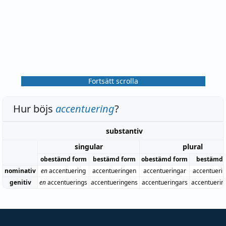
Fortsätt scrolla
Hur böjs
accentuering
?
substantiv
singular
plural
obestämd form
bestämd form
obestämd form
bestämd 
nominativ
en
accentuering
accentueringen
accentueringar
accentueri
genitiv
en
accentuerings
accentueringens
accentueringars
accentuerin