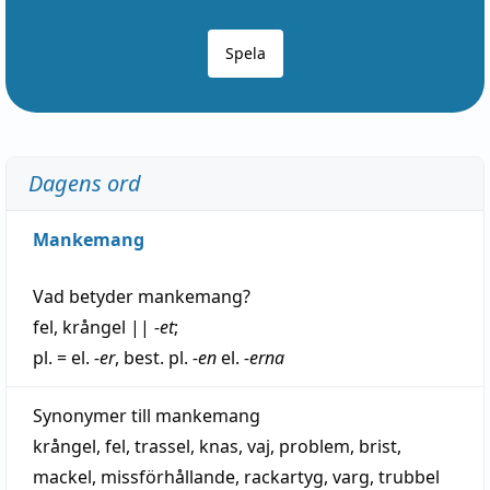
Spela
Dagens ord
Mankemang
Vad betyder
mankemang
?
fel
,
krångel
||
-et
;
pl. = el.
-er
, best. pl.
-en
el.
-erna
Synonymer till
mankemang
krångel
,
fel
,
trassel
,
knas
,
vaj
,
problem
,
brist
,
mackel
,
missförhållande
,
rackartyg
,
varg
,
trubbel