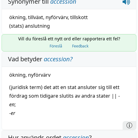
Synonymer till
accession
ökning
,
tillväxt
,
nyförvärv
,
tillskott
(stats)
anslutning
Vill du föreslå ett nytt ord eller rapportera ett fel?
Föreslå
Feedback
Vad betyder
accession
?
ökning
,
nyförvärv
(
juridisk
term) det att en
stat
ansluter sig till ett
fördrag
som
tidigare
slutits av andra stater
||
-
en
;
-
er
Hur används ordet
accession
?