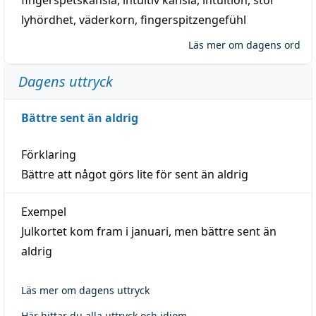
lyhördhet
,
väderkorn
,
fingerspitzengefühl
Läs mer om dagens ord
Dagens uttryck
Bättre sent än aldrig
Förklaring
Bättre att något görs lite för sent än aldrig
Exempel
Julkortet kom fram i januari, men bättre sent än
aldrig
Läs mer om dagens uttryck
Här hittar du alla uttryck och idiom