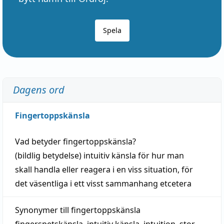
Spela
Dagens ord
Fingertoppskänsla
Vad betyder
fingertoppskänsla
?
(
bildlig
betydelse)
intuitiv
känsla
för hur man
skall
handla
eller
reagera
i en viss
situation
, för
det väsentliga i ett visst
sammanhang
etcetera
Synonymer till
fingertoppskänsla
fingerspetskänsla
,
intuitiv känsla
,
intuition
,
stor