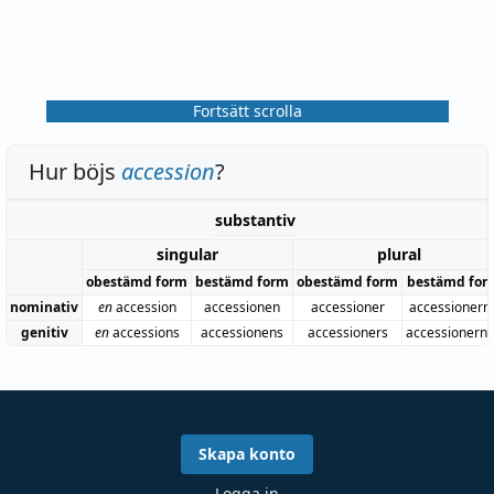
Fortsätt scrolla
Hur böjs
accession
?
substantiv
singular
plural
obestämd form
bestämd form
obestämd form
bestämd for
nominativ
en
accession
accessionen
accessioner
accessionern
genitiv
en
accessions
accessionens
accessioners
accessionern
Skapa konto
Logga in