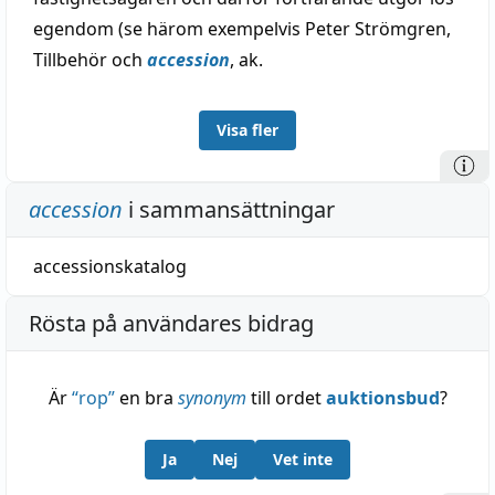
egendom (se härom exempelvis Peter Strömgren,
Tillbehör och
accession
, ak.
Visa fler
accession
i sammansättningar
accessionskatalog
Rösta på användares bidrag
Är
“
rop
”
en bra
synonym
till ordet
auktionsbud
?
Ja
Nej
Vet inte