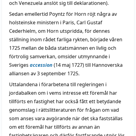
och Venezuela anslöt sig till deklarationen).
Sedan emellertid Poyntz för Horn röjt några av
holsteinske ministern i Paris, Carl Gustaf
Cederhielm, om Horn utspridda, för dennes
ställning inom rådet farliga rykten, började våren
1725 mellan de båda statsmännen en livlig och
förtrolig samverkan, omsider utmynnande i
Sveriges
accession
(14 maj 1727) till Hannoverska
alliansen av 3 september 1725.
Uttalandena i förarbetena till regleringen i
jordabalken om i vems intresse ett föremål har
tillförts en fastighet har också fått ett betydande
genomslag i rättslitteraturen för frågan om vad
som anses vara avgörande när det ska fastställas
om ett föremål har tillförts av annan än
fastighetsägaren och därför fortfarande utgör lös