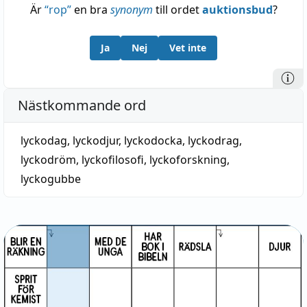
Är
“
rop
”
en bra
synonym
till ordet
auktionsbud
?
Ja
Nej
Vet inte
Nästkommande ord
lyckodag
,
lyckodjur
,
lyckodocka
,
lyckodrag
,
lyckodröm
,
lyckofilosofi
,
lyckoforskning
,
lyckogubbe