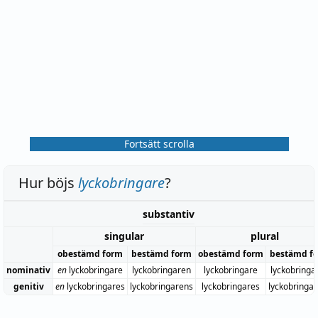
Fortsätt scrolla
Hur böjs
lyckobringare
?
substantiv
singular
plural
obestämd form
bestämd form
obestämd form
bestämd f
nominativ
en
lyckobringare
lyckobringaren
lyckobringare
lyckobringa
genitiv
en
lyckobringares
lyckobringarens
lyckobringares
lyckobringa