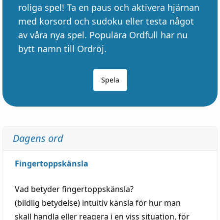
roliga spel! Ta en paus och aktivera hjärnan
med korsord och sudoku eller testa något
av våra nya spel. Populära Ordfull har nu
bytt namn till Ordröj.
Spela
Dagens ord
Fingertoppskänsla
Vad betyder
fingertoppskänsla
?
(
bildlig
betydelse)
intuitiv
känsla
för hur man
skall
handla
eller
reagera
i en viss
situation
, för