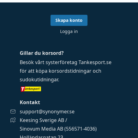
Skapa konto
Logga in
Gillar du korsord?
Besök vårt systerföretag
Tankesport.se
för att köpa
korsordstidningar
och
sudokutidningar
.
Kontakt
support@synonymer.se
Keesing Sverige AB /
Sinovum Media AB (556571-4036)
Holländargatan 23