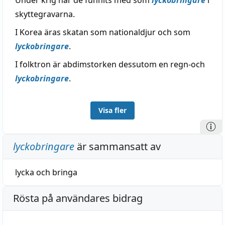
Under krig har de funnits med som
lyckobringare
i
skyttegravarna.
I Korea äras skatan som nationaldjur och som
lyckobringare
.
I folktron är abdimstorken dessutom en regn-och
lyckobringare
.
Visa fler
lyckobringare
är sammansatt av
lycka
och
bringa
Rösta på användares bidrag