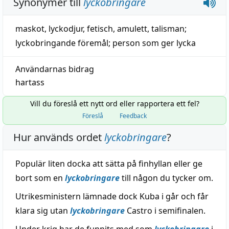
Synonymer till
lyckobringare
maskot
,
lyckodjur
,
fetisch
,
amulett
,
talisman
;
lyckobringande föremål
;
person
som
ger
lycka
Användarnas bidrag
hartass
Vill du föreslå ett nytt ord eller rapportera ett fel?
Föreslå
Feedback
Hur används ordet
lyckobringare
?
Populär liten docka att sätta på finhyllan eller ge
bort som en
lyckobringare
till någon du tycker om.
Utrikesministern lämnade dock Kuba i går och får
klara sig utan
lyckobringare
Castro i semifinalen.