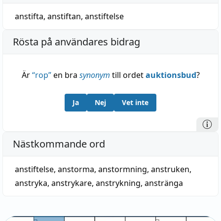
anstifta
,
anstiftan
,
anstiftelse
Rösta på användares bidrag
Är
“
rop
”
en bra
synonym
till ordet
auktionsbud
?
Ja
Nej
Vet inte
Nästkommande ord
anstiftelse
,
anstorma
,
anstormning
,
anstruken
,
anstryka
,
anstrykare
,
anstrykning
,
anstränga