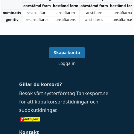
obestämd form
bestämd form
obestämd form
bestämd for
nominativ
en
anstiftare
anstiftaren
anstiftare
anstiftarna
genitiv
en
anstiftares
anstiftarens
anstiftares
anstiftarnas
Skapa konto
Logga in
Gillar du korsord?
Besök vårt systerföretag
Tankesport.se
för att köpa
korsordstidningar
och
sudokutidningar
.
Kontakt