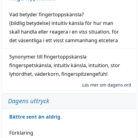
Vad betyder
fingertoppskänsla
?
(
bildlig
betydelse)
intuitiv
känsla
för hur man
skall
handla
eller
reagera
i en viss
situation
, för
det väsentliga i ett visst
sammanhang
etcetera
Synonymer till
fingertoppskänsla
fingerspetskänsla
,
intuitiv känsla
,
intuition
,
stor
lyhördhet
,
väderkorn
,
fingerspitzengefühl
Läs mer om dagens ord
Dagens uttryck
Bättre sent än aldrig
Förklaring