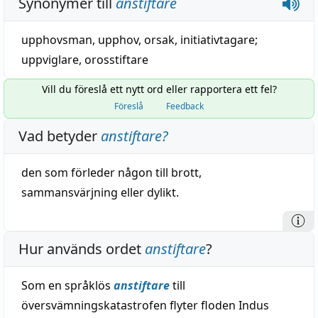
Synonymer till
anstiftare
upphovsman
,
upphov
,
orsak
,
initiativtagare
;
uppviglare
,
orosstiftare
Vill du föreslå ett nytt ord eller rapportera ett fel?
Föreslå
Feedback
Vad betyder
anstiftare
?
den som förleder någon till
brott
,
sammansvärjning
eller dylikt.
Hur används ordet
anstiftare
?
Som en språklös
anstiftare
till
översvämningskatastrofen flyter floden Indus