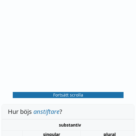
Fortsätt scrolla
Hur böjs
anstiftare
?
substantiv
singular
plural