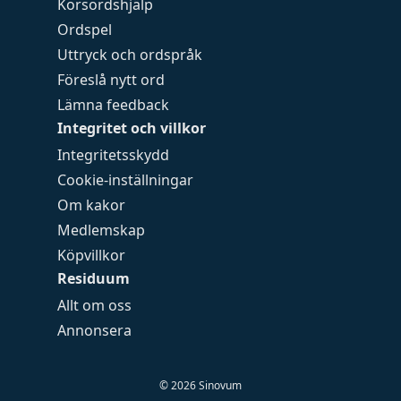
Korsordshjälp
Ordspel
Uttryck och ordspråk
Föreslå nytt ord
Lämna feedback
Integritet och villkor
Integritetsskydd
Cookie-inställningar
Om kakor
Medlemskap
Köpvillkor
Residuum
Allt om oss
Annonsera
©
2026
Sinovum