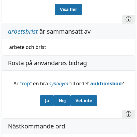
Visa fler
arbetsbrist
är sammansatt av
arbete
och
brist
Rösta på användares bidrag
Är
“
rop
”
en bra
synonym
till ordet
auktionsbud
?
Ja
Nej
Vet inte
Nästkommande ord