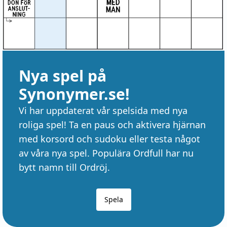
Nya spel på
Synonymer.se!
Vi har uppdaterat vår spelsida med nya
roliga spel! Ta en paus och aktivera hjärnan
med korsord och sudoku eller testa något
av våra nya spel. Populära Ordfull har nu
bytt namn till Ordröj.
Spela