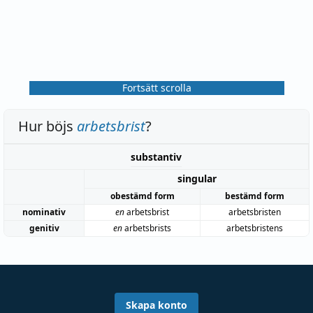
Fortsätt scrolla
Hur böjs
arbetsbrist
?
substantiv
singular
obestämd form
bestämd form
nominativ
en
arbetsbrist
arbetsbristen
genitiv
en
arbetsbrists
arbetsbristens
Skapa konto