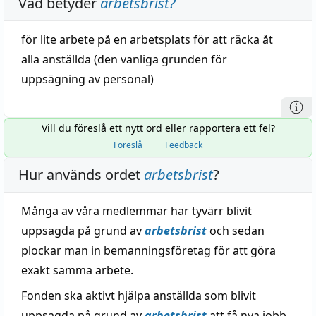
Vad betyder
arbetsbrist
?
för
lite
arbete
på en
arbetsplats
för att
räcka
åt
alla
anställda
(den vanliga grunden för
uppsägning
av personal)
Vill du föreslå ett nytt ord eller rapportera ett fel?
Föreslå
Feedback
Hur används ordet
arbetsbrist
?
Många av våra medlemmar har tyvärr blivit
uppsagda på grund av
arbetsbrist
och sedan
plockar man in bemanningsföretag för att göra
exakt samma arbete.
Fonden ska aktivt hjälpa anställda som blivit
uppsagda på grund av
arbetsbrist
att få nya jobb.