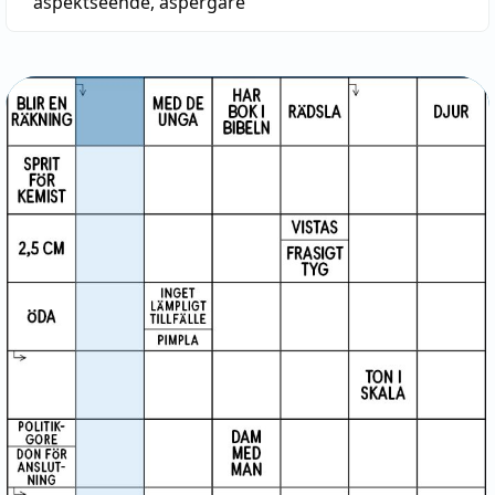
aspektseende
,
aspergare