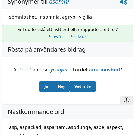
Synonymer till
asomni
sömnlöshet
,
insomnia
,
agrypi
,
vigilia
Vill du föreslå ett nytt ord eller rapportera ett fel?
Föreslå
Feedback
Rösta på användares bidrag
Är
“
rop
”
en bra
synonym
till ordet
auktionsbud
?
Ja
Nej
Vet inte
Nästkommande ord
asp
,
aspackad
,
aspartam
,
aspdunge
,
aspe
,
aspekt
,