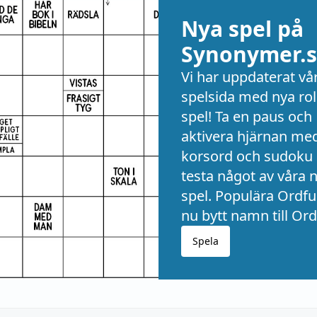
Nya spel på
Synonymer.s
Vi har uppdaterat vå
spelsida med nya rol
spel! Ta en paus och
aktivera hjärnan me
korsord och sudoku 
testa något av våra 
spel. Populära Ordful
nu bytt namn till Ord
Spela