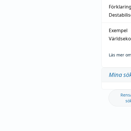
Förklarin
Destabilis
Exempel
Världseko
Läs mer om
Mina sö
Rens
sö