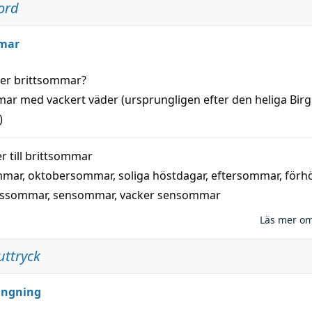
ord
mar
der
brittsommar
?
mar
med
vackert
väder
(
ursprungligen
efter den heliga Birg
)
 till
brittsommar
mmar
,
oktobersommar
,
soliga höstdagar
,
eftersommar
,
förh
nssommar
,
sensommar
,
vacker sensommar
Läs mer o
uttryck
ungning