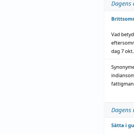
Dagens 
Brittsom
Vad bety
eftersom
dag
7 okt.
Synonymer
indianso
fattigma
Dagens 
Sätta i g