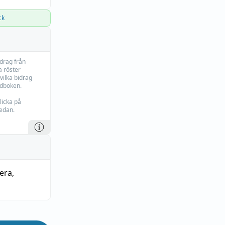
ck
idrag från
 röster
vilka bidrag
rdboken.
licka på
edan.
era
,