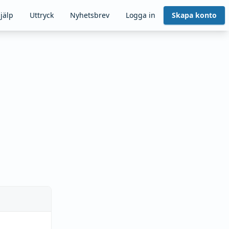
jälp
Uttryck
Nyhetsbrev
Logga in
Skapa konto