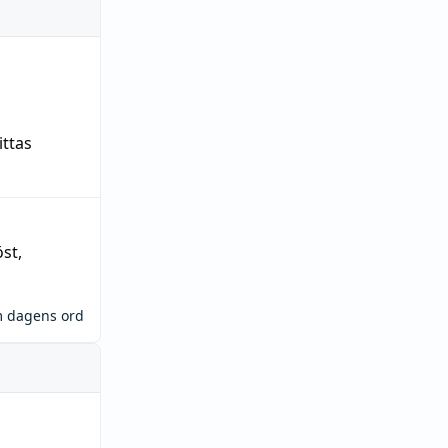
ittas
öst
,
m dagens ord