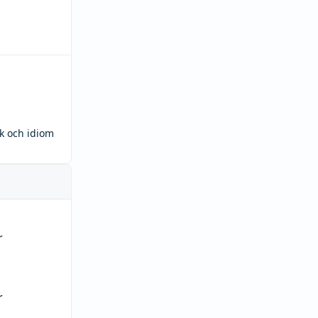
ck och idiom
r
r