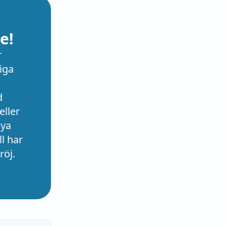
e!
r
iga
d
eller
nya
l har
röj.