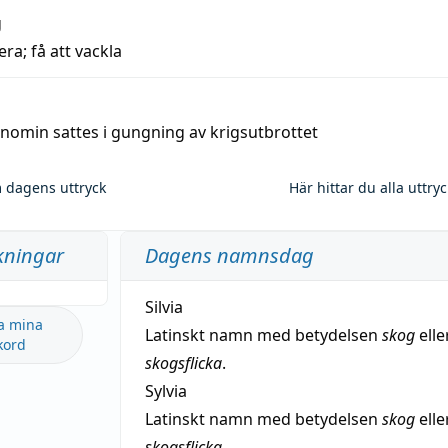
g
era; få att vackla
nomin sattes i gungning av krigsutbrottet
 dagens uttryck
Här hittar du alla uttry
kningar
Dagens namnsdag
Silvia
a mina
Latinskt namn med betydelsen
skog
elle
kord
skogsflicka
.
Sylvia
Latinskt namn med betydelsen
skog
elle
skogsflicka
.