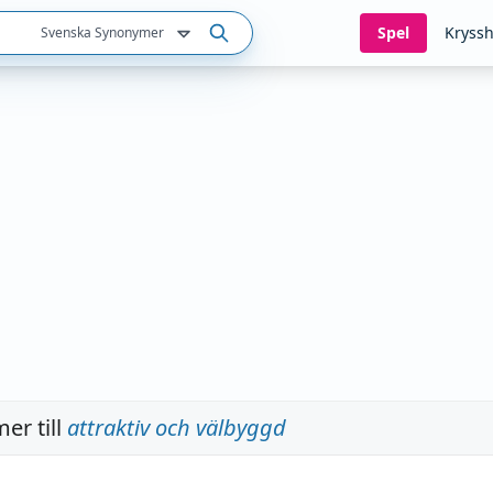
Spel
Kryssh
Svenska Synonymer
er till
attraktiv och välbyggd