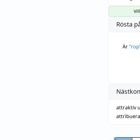
Vil
Rösta p
Är
“
rop
Nästko
attraktiv 
attribuer