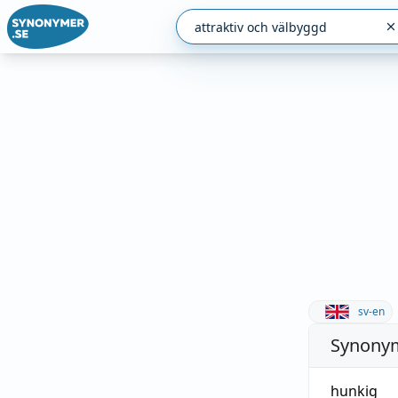
sv-en
Synonym
hunkig