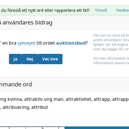
l du föreslå ett nytt ord eller rapportera ett fel?
Föreslå
Feedba
å användares bidrag
Här kan du rösta på b
andra användare. Dina
”
en bra
synonym
till ordet
auktionsbud
?
hjälper oss att avgöra 
som ska läggas till i o
För mer information, k
Ja
Nej
Vet inte
informations-ikonen n
mmande ord
ung kvinna
,
attraktiv ung man
,
attraktivitet
,
attrapp
,
attrapp
a
,
attribuering
,
attribut