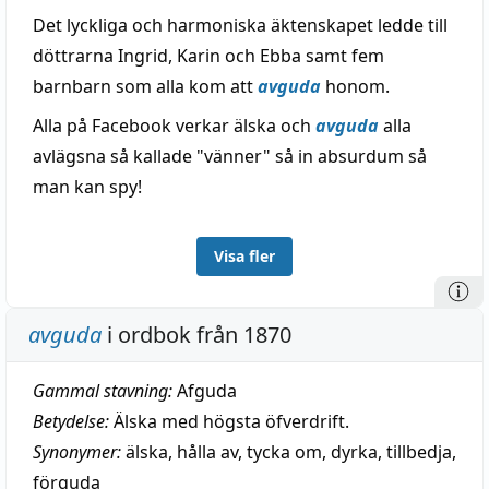
Det lyckliga och harmoniska äktenskapet ledde till
döttrarna Ingrid, Karin och Ebba samt fem
barnbarn som alla kom att
avguda
honom.
Alla på Facebook verkar älska och
avguda
alla
avlägsna så kallade "vänner" så in absurdum så
man kan spy!
Visa fler
avguda
i ordbok från 1870
Gammal stavning:
Afguda
Betydelse:
Älska med högsta öfverdrift.
Synonymer:
älska
,
hålla av
,
tycka om
,
dyrka
,
tillbedja
,
förguda