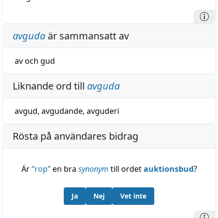
avguda
är sammansatt av
av
och
gud
Liknande ord till
avguda
avgud
,
avgudande
,
avguderi
Rösta på användares bidrag
Är
“
rop
”
en bra
synonym
till ordet
auktionsbud
?
Ja
Nej
Vet inte