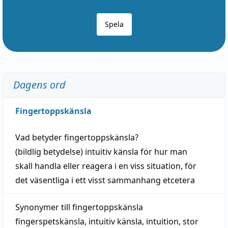
Spela
Dagens ord
Fingertoppskänsla
Vad betyder
fingertoppskänsla
?
(
bildlig
betydelse)
intuitiv
känsla
för hur man
skall
handla
eller
reagera
i en viss
situation
, för
det väsentliga i ett visst
sammanhang
etcetera
Synonymer till
fingertoppskänsla
fingerspetskänsla
,
intuitiv känsla
,
intuition
,
stor