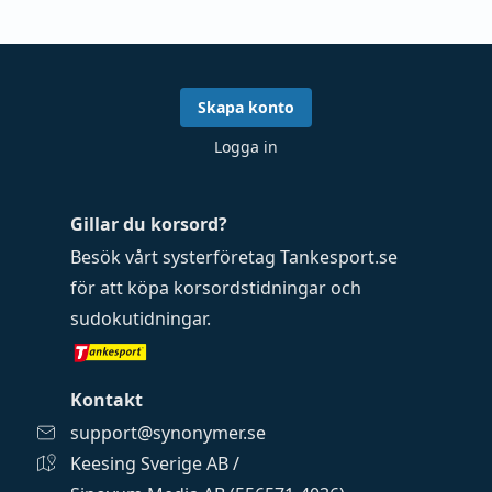
Skapa konto
Logga in
Gillar du korsord?
Besök vårt systerföretag
Tankesport.se
för att köpa
korsordstidningar
och
sudokutidningar
.
Kontakt
support@synonymer.se
Keesing Sverige AB /