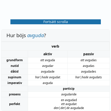
Fortsätt scrolla
Hur böjs
avguda
?
verb
aktiv
passiv
grundform
att
avguda
att
avgudas
nutid
avgudar
avgudas
dåtid
avgudade
avgudades
supinum
har|hade
avgudat
har|hade
avgudats
imperativ
avguda
particip
presens
avgudande
en
avgudad
perfekt
ett
avgudat
den|det|de
avgudade