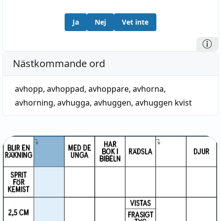
Ja
Nej
Vet inte
Nästkommande ord
avhopp
,
avhoppad
,
avhoppare
,
avhorna
,
avhorning
,
avhugga
,
avhuggen
,
avhuggen kvist