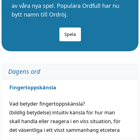
av våra nya spel. Populära Ordfull har nu
bytt namn till Ordröj.
Spela
Dagens ord
Fingertoppskänsla
Vad betyder
fingertoppskänsla
?
(
bildlig
betydelse)
intuitiv
känsla
för hur man
skall
handla
eller
reagera
i en viss
situation
, för
det väsentliga i ett visst
sammanhang
etcetera