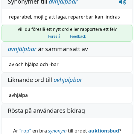
Synonymer till
avhjälpbar
reparabel
,
möjlig att laga
,
reparerbar
,
kan
lindras
Vill du föreslå ett nytt ord eller rapportera ett fel?
Föreslå
Feedback
avhjälpbar
är sammansatt av
av
och
hjälpa
och
-bar
Liknande ord till
avhjälpbar
avhjälpa
Rösta på användares bidrag
Är
“
rop
”
en bra
synonym
till ordet
auktionsbud
?