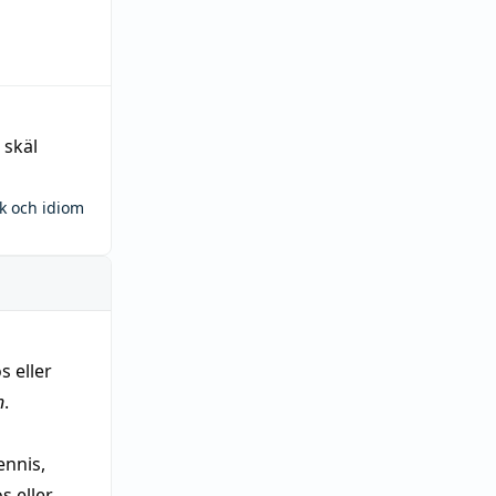
 skäl
ck och idiom
s eller
n
.
nnis,
 eller