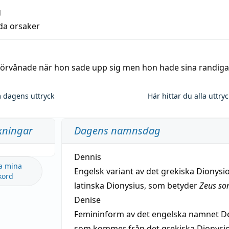
g
lda orsaker
 förvånade när hon sade upp sig men hon hade sina randiga
 dagens uttryck
Här hittar du alla uttry
kningar
Dagens namnsdag
Dennis
a mina
Engelsk variant av det grekiska Dionysio
kord
latinska Dionysius, som betyder
Zeus so
Denise
Femininform av det engelska namnet De
som kommer från det grekiska Dionysios