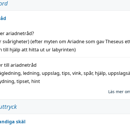
ord
råd
der
ariadnetråd
?
r svårigheter) (efter myten om Ariadne som gav Theseus et
 till
hjälp
att
hitta
ut ur labyrinten)
 till
ariadnetråd
ägledning
,
ledning
,
uppslag
,
tips
,
vink
,
spår
,
hjälp
,
uppslags
ydning,
tipset
,
hint
Läs mer o
uttryck
andiga skäl