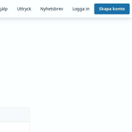
jälp
Uttryck
Nyhetsbrev
Logga in
Skapa konto