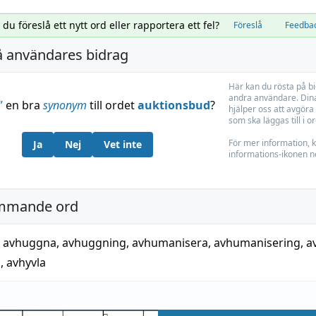
l du föreslå ett nytt ord eller rapportera ett fel?
Föreslå
Feedba
å användares bidrag
Här kan du rösta på b
andra användare. Dina
”
en bra
synonym
till ordet
auktionsbud
?
hjälper oss att avgöra 
som ska läggas till i o
För mer information, k
Ja
Nej
Vet inte
informations-ikonen n
mmande ord
,
avhuggna
,
avhuggning
,
avhumanisera
,
avhumanisering
,
a
g
,
avhyvla