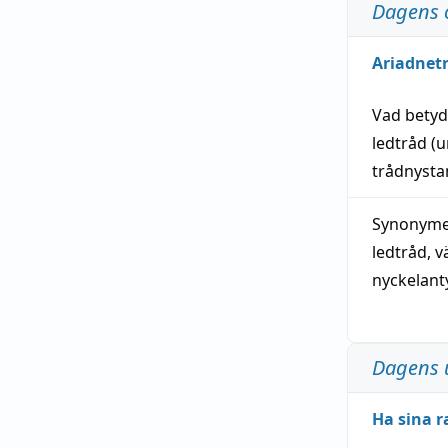
Dagens 
Ariadnet
Vad bety
ledtråd
(u
trådnystan
Synonymer
ledtråd
,
v
nyckelant
Dagens 
Ha sina r