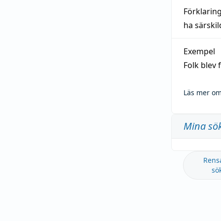
Förklarin
ha särski
Exempel
Folk blev
Läs mer om
Mina sö
Rens
sö