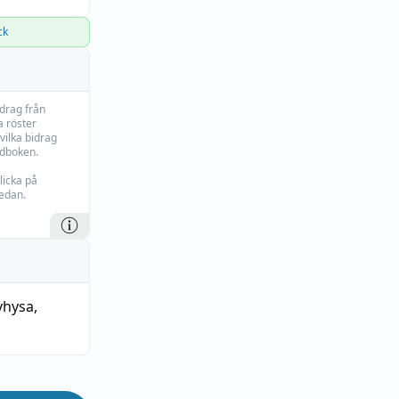
ck
idrag från
 röster
vilka bidrag
rdboken.
licka på
edan.
vhysa
,