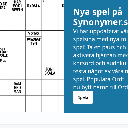
Nya spel på
Synonymer.s
Vi har uppdaterat vå
spelsida med nya rol
spel! Ta en paus och
aktivera hjärnan me
korsord och sudoku 
testa något av våra 
spel. Populära Ordful
nu bytt namn till Ord
Spela