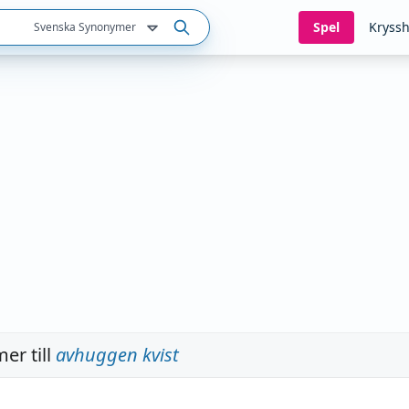
Spel
Kryssh
Svenska Synonymer
er till
avhuggen kvist