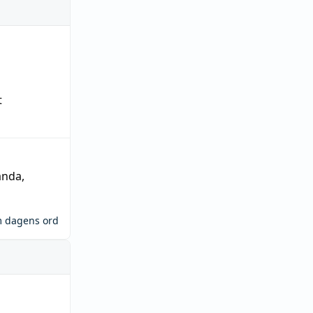
t
ända
,
m dagens ord