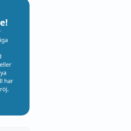
e!
r
iga
d
eller
nya
l har
röj.