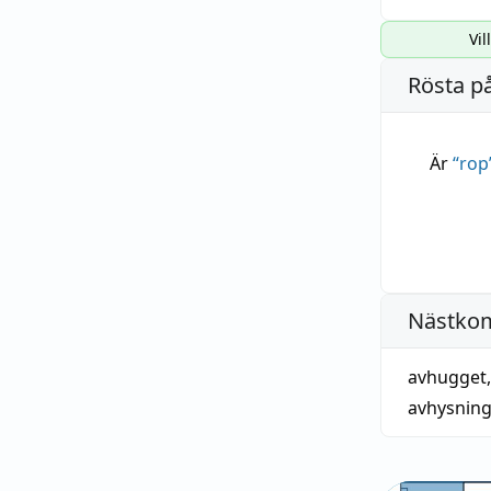
Vil
Rösta p
Är
“
rop
Nästko
avhugget
avhysnin