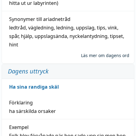
hitta
ut ur labyrinten)
Synonymer till
ariadnetråd
ledtråd
,
vägledning
,
ledning
,
uppslag
,
tips
,
vink
,
spår
,
hjälp
,
uppslagsända
, nyckelantydning,
tipset
,
hint
Läs mer om dagens ord
Dagens uttryck
Ha sina randiga skäl
Förklaring
ha särskilda orsaker
Exempel
Folk blev förvånade när hon sade upp sig men hon