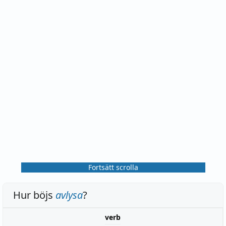
Fortsätt scrolla
Hur böjs
avlysa
?
verb