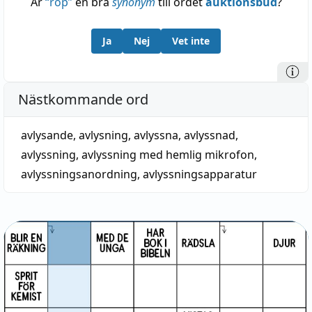
Är
“
rop
”
en bra
synonym
till ordet
auktionsbud
?
Ja
Nej
Vet inte
Nästkommande ord
avlysande
,
avlysning
,
avlyssna
,
avlyssnad
,
avlyssning
,
avlyssning med hemlig mikrofon
,
avlyssningsanordning
,
avlyssningsapparatur