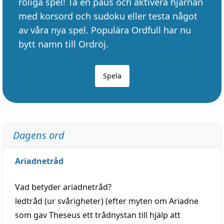
roliga spel! Ta en paus och aktivera hjärnan
med korsord och sudoku eller testa något
av våra nya spel. Populära Ordfull har nu
bytt namn till Ordröj.
Spela
Dagens ord
Ariadnetråd
Vad betyder
ariadnetråd
?
ledtråd
(ur svårigheter) (efter myten om Ariadne
som gav Theseus ett trådnystan till
hjälp
att