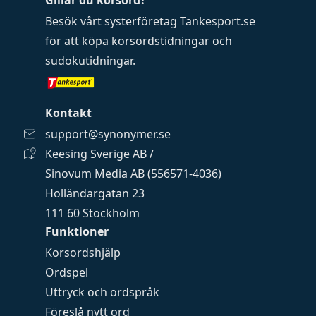
Gillar du korsord?
Besök vårt systerföretag
Tankesport.se
för att köpa
korsordstidningar
och
sudokutidningar
.
Kontakt
support@synonymer.se
Keesing Sverige AB /
Sinovum Media AB (556571-4036)
Holländargatan 23
111 60 Stockholm
Funktioner
Korsordshjälp
Ordspel
Uttryck och ordspråk
Föreslå nytt ord