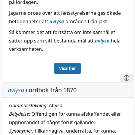
på lördagen.
Jägarna oroas över att länsstyrelserna ges ökade
befogenheter att
avlysa
områden från jakt.
Så kommer det att fortsätta om inte samhället
sätter upp som sitt bestämda mål att
avlysa
hela
verksamheten.
Visa fler
avlysa
i ordbok från 1870
Gammal stavning:
Aflysa
Betydelse:
Offentligen förkunna afskaffandet eller
upphörandet af något förut gällande.
Synonymer:
tillkännagiva
,
underrätta
,
förkunna
,