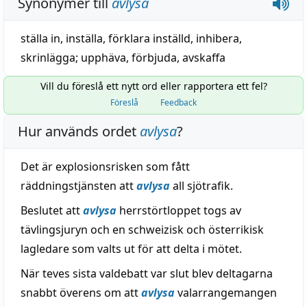
Synonymer till
avlysa
ställa in
,
inställa
,
förklara inställd
,
inhibera
,
skrinlägga
;
upphäva
,
förbjuda
,
avskaffa
Vill du föreslå ett nytt ord eller rapportera ett fel?
Föreslå
Feedback
Hur används ordet
avlysa
?
Det är explosionsrisken som fått
räddningstjänsten att
avlysa
all sjötrafik.
Beslutet att
avlysa
herrstörtloppet togs av
tävlingsjuryn och en schweizisk och österrikisk
lagledare som valts ut för att delta i mötet.
När teves sista valdebatt var slut blev deltagarna
snabbt överens om att
avlysa
valarrangemangen