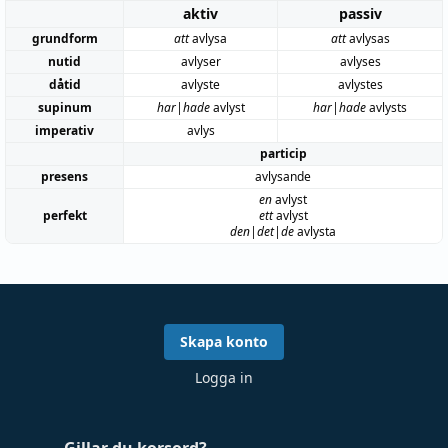
aktiv
passiv
grundform
att
avlysa
att
avlysas
nutid
avlyser
avlyses
dåtid
avlyste
avlystes
supinum
har|hade
avlyst
har|hade
avlysts
imperativ
avlys
particip
presens
avlysande
en
avlyst
perfekt
ett
avlyst
den|det|de
avlysta
Skapa konto
Logga in