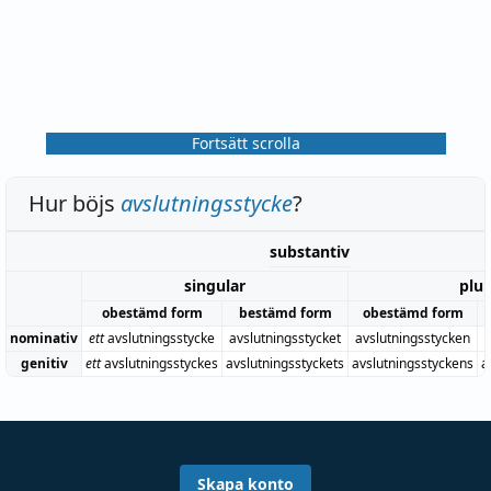
Fortsätt scrolla
Hur böjs
avslutningsstycke
?
substantiv
singular
plur
obestämd form
bestämd form
obestämd form
nominativ
ett
avslutningsstycke
avslutningsstycket
avslutningsstycken
a
genitiv
ett
avslutningsstyckes
avslutningsstyckets
avslutningsstyckens
a
Skapa konto