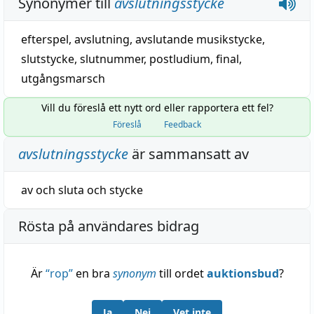
Synonymer till
avslutningsstycke
efterspel
,
avslutning
,
avslutande
musikstycke
,
slutstycke
,
slutnummer
,
postludium
,
final
,
utgångsmarsch
Vill du föreslå ett nytt ord eller rapportera ett fel?
Föreslå
Feedback
avslutningsstycke
är sammansatt av
av
och
sluta
och
stycke
Rösta på användares bidrag
Är
“
rop
”
en bra
synonym
till ordet
auktionsbud
?
Ja
Nej
Vet inte