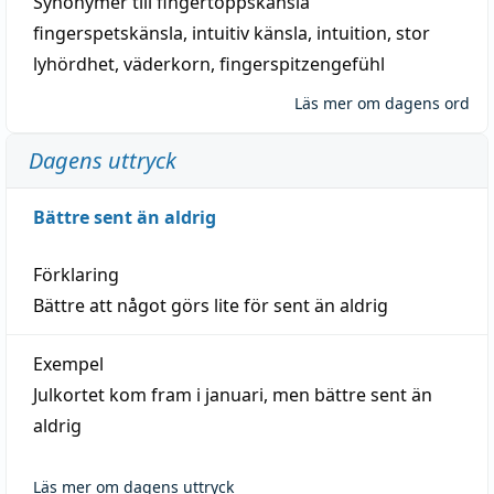
Synonymer till
fingertoppskänsla
fingerspetskänsla
,
intuitiv känsla
,
intuition
,
stor
lyhördhet
,
väderkorn
,
fingerspitzengefühl
Läs mer om dagens ord
Dagens uttryck
Bättre sent än aldrig
Förklaring
Bättre att något görs lite för sent än aldrig
Exempel
Julkortet kom fram i januari, men bättre sent än
aldrig
Läs mer om dagens uttryck