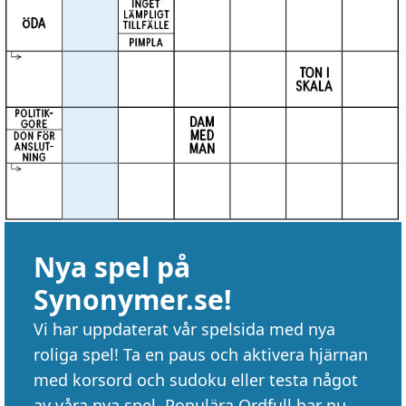
Nya spel på
Synonymer.se!
Vi har uppdaterat vår spelsida med nya
roliga spel! Ta en paus och aktivera hjärnan
med korsord och sudoku eller testa något
av våra nya spel. Populära Ordfull har nu