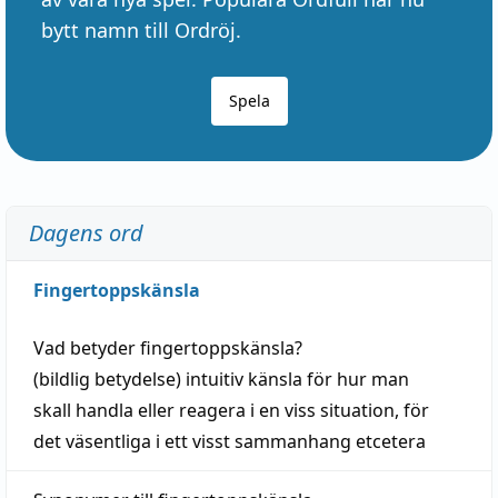
bytt namn till Ordröj.
Spela
Dagens ord
Fingertoppskänsla
Vad betyder
fingertoppskänsla
?
(
bildlig
betydelse)
intuitiv
känsla
för hur man
skall
handla
eller
reagera
i en viss
situation
, för
det väsentliga i ett visst
sammanhang
etcetera