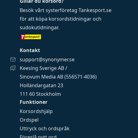
Gillar du korsord?
Besök vårt systerföretag
Tankesport.se
för att köpa
korsordstidningar
och
sudokutidningar
.
Kontakt
support@synonymer.se
Keesing Sverige AB /
Sinovum Media AB (556571-4036)
Holländargatan 23
111 60 Stockholm
Funktioner
Korsordshjälp
Ordspel
Uttryck och ordspråk
Föreslå nytt ord