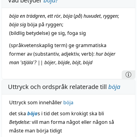
Vad betyder
böja
?
böja en
trädgren
,
ett rör
,
böja
(
på
)
huvudet
,
ryggen
;
böja sig
böja på ryggen;
(
bildlig
betydelse) ge sig,
foga
sig
(språkvetenskaplig term) ge grammatiska
former av (
substantiv
,
adjektiv
, verb):
hur böjer
man '
stjäla
'?
||
böjer
,
böjde
,
böjt
,
böjd
Uttryck och ordspråk relaterade till
böja
Uttryck som innehåller
böja
det ska
böja
s i tid det som krokigt ska bli
Betydelse:
vill man forma något eller någon så
måste man börja tidigt