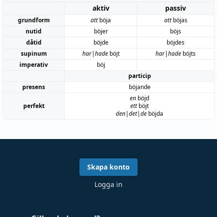
aktiv
passiv
grundform
att
böja
att
böjas
nutid
böjer
böjs
dåtid
böjde
böjdes
supinum
har|hade
böjt
har|hade
böjts
imperativ
böj
particip
presens
böjande
en
böjd
perfekt
ett
böjt
den|det|de
böjda
Skapa konto
Logga in