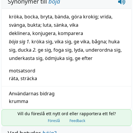
Synonymer till
böja
kröka
,
bocka
,
bryta
,
bända
,
göra krokig
;
vrida
,
svänga
,
bukta
;
luta
,
sänka
,
vika
deklinera
,
konjugera
,
komparera
böja sig
1.
kröka sig
,
vika sig
,
ge vika
,
bågna
;
huka
sig
,
ducka
2.
ge sig
,
foga sig
,
lyda
,
underordna sig
,
underkasta sig
,
ödmjuka sig
,
ge efter
motsatsord
räta
,
sträcka
Användarnas bidrag
krumma
Vill du föreslå ett nytt ord eller rapportera ett fel?
Föreslå
Feedback