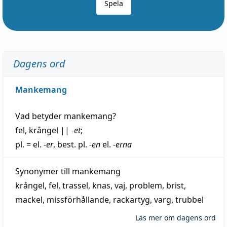
Spela
Dagens ord
Mankemang
Vad betyder
mankemang
?
fel
,
krångel
||
-et
;
pl. = el.
-er
, best. pl.
-en
el.
-erna
Synonymer till
mankemang
krångel
,
fel
,
trassel
,
knas
,
vaj
,
problem
,
brist
,
mackel
,
missförhållande
,
rackartyg
,
varg
,
trubbel
Läs mer om dagens ord