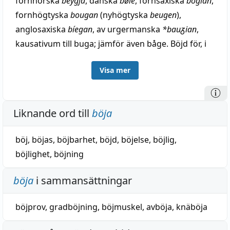
fornnorska
beygja
, danska
bøie
, fornsaxiska
bôgian
,
fornhögtyska
bougan
(nyhögtyska
beugen
),
anglosaxiska
bíegan
, av urgermanska
*bauᵹian
,
kausativum till buga; jämför även båge. Böjd för, i
fornsvenska i stället
bögheliker
= äldre nysvenska
Visa mer
böj(e)lig
, jämför danska
tilbøjelig
, med samma
betyd.-utveckling som i benägen (se d. o.),
nyhögtyska
geneigt
(till niga), engelska
inclined
=
Liknande ord till
böja
latin
inclinātus
(till
clīnāre
, böja, luta; se lid), franska
penchant
(: latin
pendēre
, hänga ned), ävensom
böj
,
böjas
,
böjbarhet
,
böjd
,
böjelse
,
böjlig
,
svenska huld (se d. o.), svenska dialekt
luten
,
böjlighet
,
böjning
benägen, böjd (till verbet luta; jämför under lust
slutet).
böja
i sammansättningar
böjprov
,
gradböjning
,
böjmuskel
,
avböja
,
knäböja