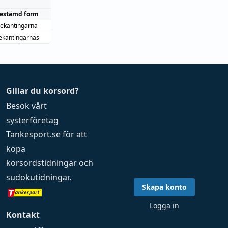
estämd form
ekantingarna
ekantingarnas
Gillar du korsord?
Besök vårt
systerföretag
Tankesport.se
för att
köpa
korsordstidningar
och
sudokutidningar
.
Skapa konto
Logga in
Kontakt