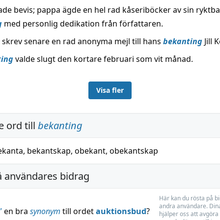
ade bevis; pappa ägde en hel rad kåseriböcker av sin ryktb
g
med personlig dedikation från författaren.
 skrev senare en rad anonyma mejl till hans
bekanting
Jill K
ting
valde slugt den kortare februari som vit månad.
Visa fler
 ord till
bekanting
ekanta
,
bekantskap
,
obekant
,
obekantskap
å användares bidrag
Här kan du rösta på b
andra användare. Dina
”
en bra
synonym
till ordet
auktionsbud
?
hjälper oss att avgöra 