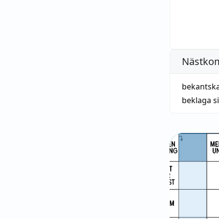
Nästko
bekantsk
beklaga s