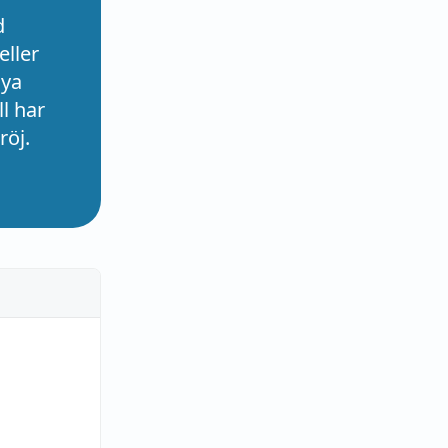
d
eller
nya
l har
röj.