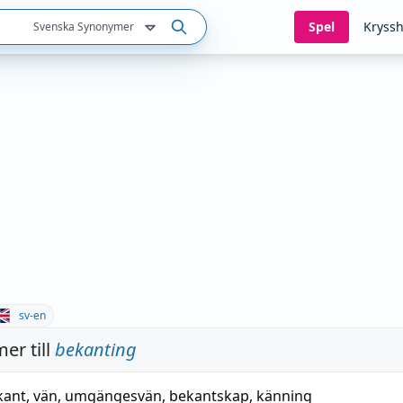
Spel
Kryssh
Svenska Synonymer
sv-en
er till
bekanting
kant
,
vän
,
umgängesvän
,
bekantskap
,
känning