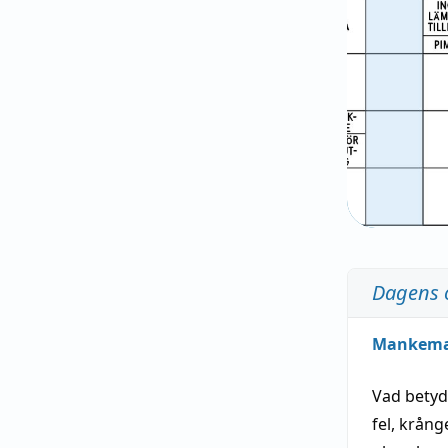
Dagens 
Mankem
Vad bety
fel
,
krång