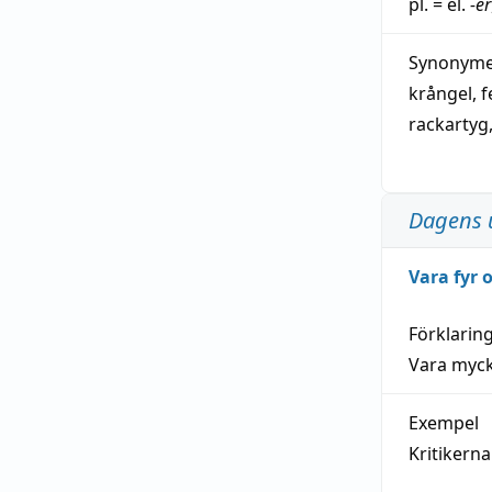
pl. = el.
-er
Synonymer
krångel
,
f
rackartyg
Dagens 
Vara fyr
Förklarin
Vara myck
Exempel
Kritikern