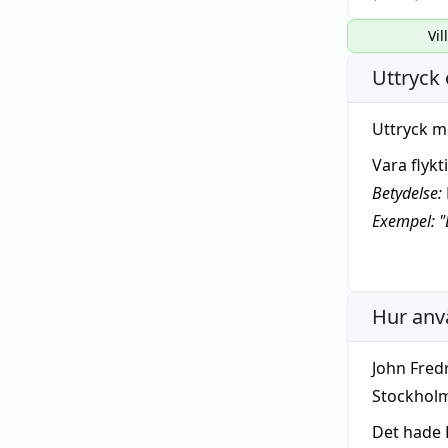
Vil
Uttryck 
Uttryck m
Vara flyk
Betydelse:
Exempel: "
Hur anv
John Fred
Stockhol
Det hade 