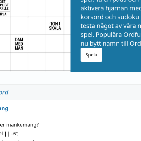
aktivera hjärnan me
korsord och sudoku 
testa något av våra 
spel. Populära Ordful
nu bytt namn till Ord
Spela
ord
ang
der
mankemang
?
el
||
-et
;