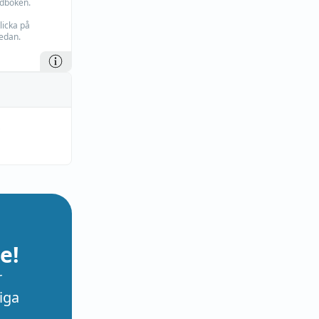
rdboken.
licka på
edan.
,
e!
r
iga