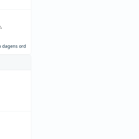
e
,
m dagens ord