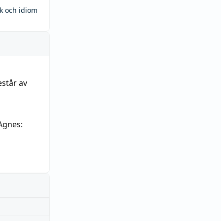
ck och idiom
estår av
Agnes: