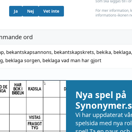
som ska läggas till i o
För mer information, k
Ja
Nej
Vet inte
informations-ikonen n
mmande ord
ap
,
bekantskapsannons
,
bekantskapskrets
,
bekika
,
beklaga
ig
,
beklaga sorgen
,
beklaga vad man har gjort
Nya spel på
Synonymer.s
Vi har uppdaterat vå
spelsida med nya rol
spel! Ta en paus och