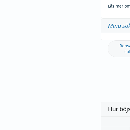
Läs mer om
Mina sö
Rens
sö
Hur böj