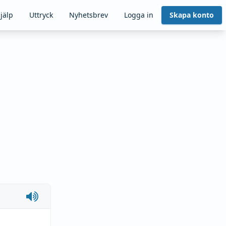
jälp
Uttryck
Nyhetsbrev
Logga in
Skapa konto