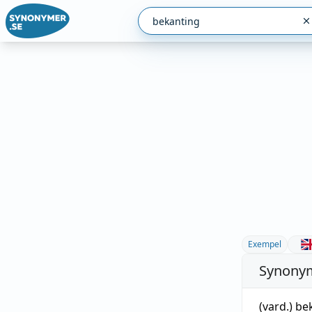
Exempel
Synonym
(vard.)
be