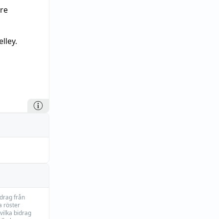
are
elley.
idrag från
 röster
vilka bidrag