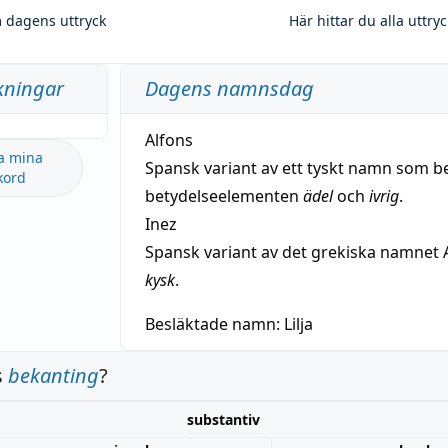
 dagens uttryck
Här hittar du alla uttry
kningar
Dagens namnsdag
Alfons
a mina
Spansk variant av ett tyskt namn som b
kord
betydelseelementen
ädel
och
ivrig
.
Inez
Spansk variant av det grekiska namnet 
kysk
.
Besläktade namn:
Lilja
s
bekanting
?
substantiv