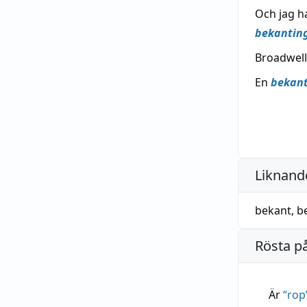
Och jag h
bekantin
Broadwell
En
bekan
Liknande
bekant
,
b
Rösta p
Är
“
rop