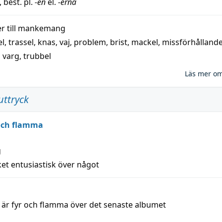
, best. pl.
-en
el.
-erna
 till
mankemang
el
,
trassel
,
knas
,
vaj
,
problem
,
brist
,
mackel
,
missförhålland
,
varg
,
trubbel
Läs mer o
uttryck
 och flamma
g
et entusiastisk över något
a är fyr och flamma över det senaste albumet