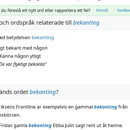
l du föreslå ett nytt ord eller rapportera ett fel?
Föreslå
Feedba
och ordspråk relaterade till
bekanting
ed betydelsen
bekanting
tigt bekant med någon
Känna någon ytligt
De var flyktigt bekanta"
änds ordet
bekanting
?
riksens Frontline är exempelvis en gammal
bekanting
från
msbörsen.
Fridas gamla
bekanting
Ebba Julin sagt rent ut åt henne.