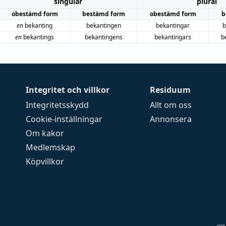
singular
plural
obestämd form
bestämd form
obestämd form
b
en
bekanting
bekantingen
bekantingar
b
en
bekantings
bekantingens
bekantingars
b
Integritet och villkor
Residuum
Integritetsskydd
Allt om oss
Cookie-inställningar
Annonsera
Om kakor
Medlemskap
Köpvillkor