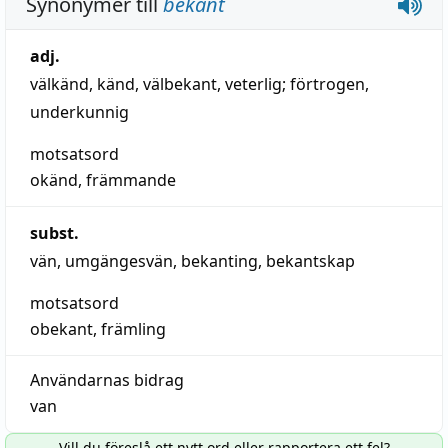
Synonymer till
bekant
adj.
välkänd
,
känd
,
välbekant
,
veterlig
;
förtrogen
,
underkunnig
motsatsord
okänd
,
främmande
subst.
vän
,
umgängesvän
,
bekanting
,
bekantskap
motsatsord
obekant
,
främling
Användarnas bidrag
van
Vill du föreslå ett nytt ord eller rapportera ett fel?