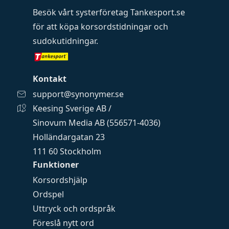
Besök vårt systerföretag
Tankesport.se
för att köpa
korsordstidningar
och
sudokutidningar
.
Kontakt
support@synonymer.se
Keesing Sverige AB /
Sinovum Media AB (556571-4036)
Holländargatan 23
111 60 Stockholm
Funktioner
Korsordshjälp
Ordspel
Uttryck och ordspråk
Föreslå nytt ord