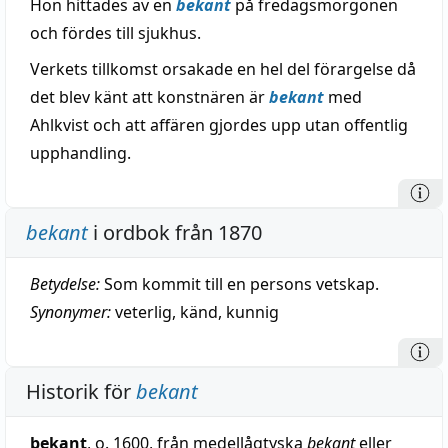
Hon hittades av en
bekant
på fredagsmorgonen
och fördes till sjukhus.
Verkets tillkomst orsakade en hel del förargelse då
det blev känt att konstnären är
bekant
med
Ahlkvist och att affären gjordes upp utan offentlig
upphandling.
bekant
i ordbok från 1870
Betydelse:
Som kommit till en persons vetskap.
Synonymer:
veterlig
,
känd
,
kunnig
Historik för
bekant
bekant
, o. 1600, från medellågtyska
bekant
eller