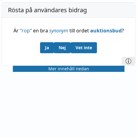
Rösta på användares bidrag
Är
“
rop
”
en bra
synonym
till ordet
auktionsbud
?
Ja
Nej
Vet inte
Mer innehåll nedan