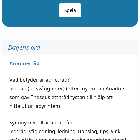
Spela
Dagens ord
Ariadnetråd
Vad betyder
ariadnetråd
?
ledtråd
(ur svårigheter) (efter myten om Ariadne
som gav Theseus ett trådnystan till
hjälp
att
hitta
ut ur labyrinten)
Synonymer till
ariadnetråd
ledtråd
,
vägledning
,
ledning
,
uppslag
,
tips
,
vink
,
spår
,
hjälp
,
uppslagsända
, nyckelantydning,
tipset
,