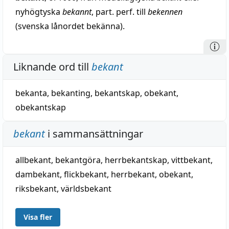
nyhögtyska
bekannt
, part. perf. till
bekennen
(svenska lånordet bekänna).
Liknande ord till
bekant
bekanta
,
bekanting
,
bekantskap
,
obekant
,
obekantskap
bekant
i sammansättningar
allbekant
,
bekantgöra
,
herrbekantskap
,
vittbekant
,
dambekant
,
flickbekant
,
herrbekant
,
obekant
,
riksbekant
,
världsbekant
Visa fler