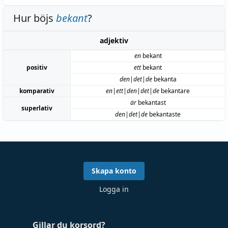
Hur böjs
bekant
?
adjektiv
en
bekant
positiv
ett
bekant
den|det|de
bekanta
komparativ
en|ett|den|det|de
bekantare
är
bekantast
superlativ
den|det|de
bekantaste
Skapa konto
Logga in
Gillar du korsord?