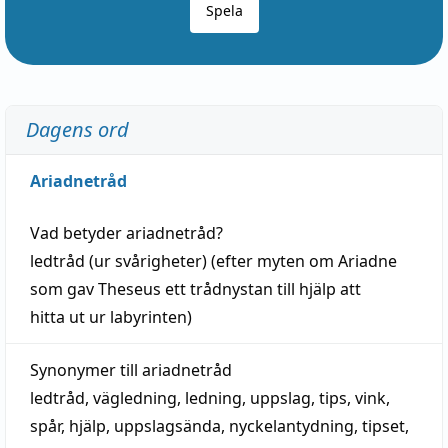
Spela
Dagens ord
Ariadnetråd
Vad betyder
ariadnetråd
?
ledtråd
(ur svårigheter) (efter myten om Ariadne
som gav Theseus ett trådnystan till
hjälp
att
hitta
ut ur labyrinten)
Synonymer till
ariadnetråd
ledtråd
,
vägledning
,
ledning
,
uppslag
,
tips
,
vink
,
spår
,
hjälp
,
uppslagsända
, nyckelantydning,
tipset
,