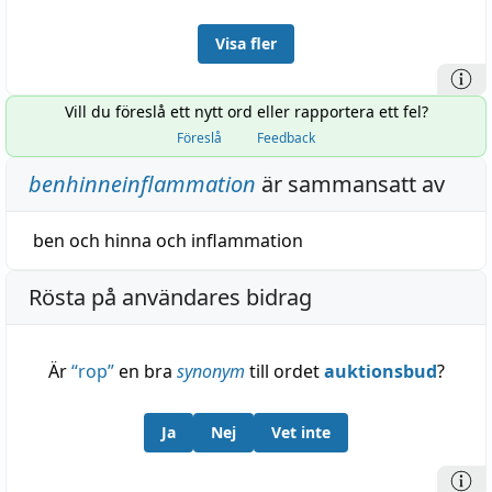
Visa fler
Vill du föreslå ett nytt ord eller rapportera ett fel?
Föreslå
Feedback
benhinneinflammation
är sammansatt av
ben
och
hinna
och
inflammation
Rösta på användares bidrag
Är
“
rop
”
en bra
synonym
till ordet
auktionsbud
?
Ja
Nej
Vet inte