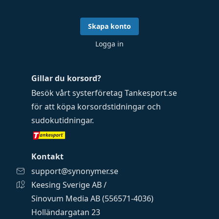
Skapa konto
Logga in
Gillar du korsord?
Besök vårt systerföretag
Tankesport.se
för att köpa
korsordstidningar
och
sudokutidningar
.
Kontakt
support@synonymer.se
Keesing Sverige AB /
Sinovum Media AB (556571-4036)
Holländargatan 23