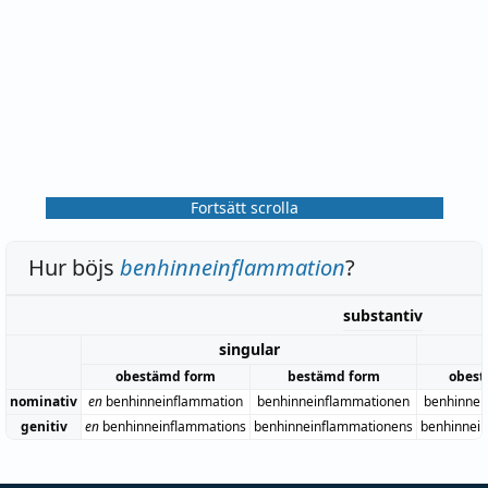
Fortsätt scrolla
Hur böjs
benhinneinflammation
?
substantiv
singular
obestämd form
bestämd form
obest
nominativ
en
benhinneinflammation
benhinneinflammationen
benhinnei
genitiv
en
benhinneinflammations
benhinneinflammationens
benhinnei