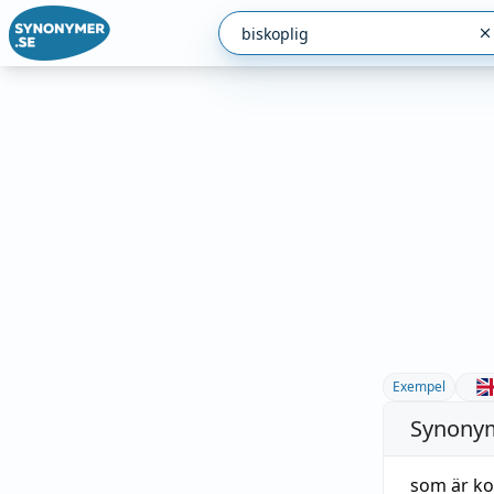
Exempel
Synonym
som
är
ko