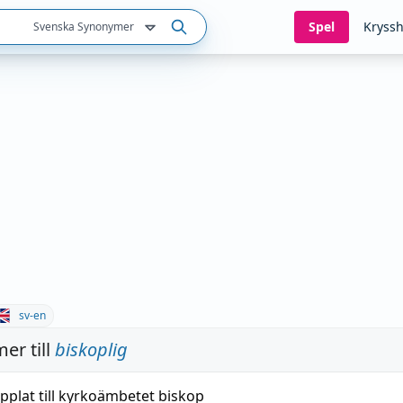
Spel
Kryssh
Svenska Synonymer
sv-en
er till
biskoplig
pplat
till
kyrkoämbetet
biskop