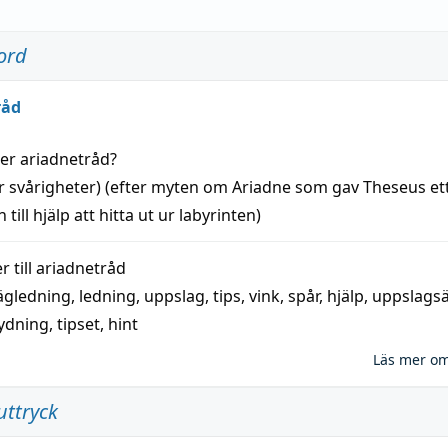
ord
råd
der
ariadnetråd
?
r svårigheter) (efter myten om Ariadne som gav Theseus et
 till
hjälp
att
hitta
ut ur labyrinten)
 till
ariadnetråd
ägledning
,
ledning
,
uppslag
,
tips
,
vink
,
spår
,
hjälp
,
uppslags
ydning,
tipset
,
hint
Läs mer o
uttryck