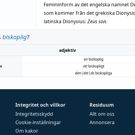
Femininform av det engelska namnet De
som kommer från det grekiska Dionysios
latinska Dionysius:
Zeus son
.
s
biskoplig
?
adjektiv
en
biskoplig
iv
ett
biskopligt
den|det|de
biskopliga
Integritet och villkor
Residuum
Integritetsskydd
Allt om oss
Cookie-inställningar
Annonsera
Om kakor