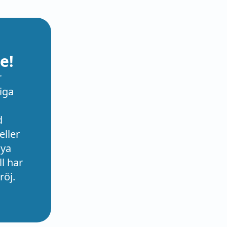
e!
r
iga
d
eller
nya
l har
röj.