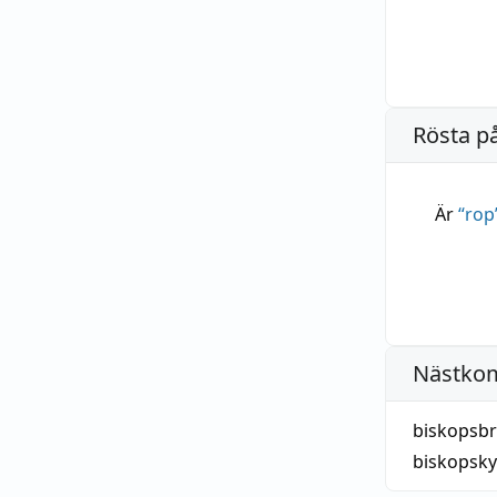
Rösta p
Är
“
rop
Nästko
biskopsbr
biskopsky