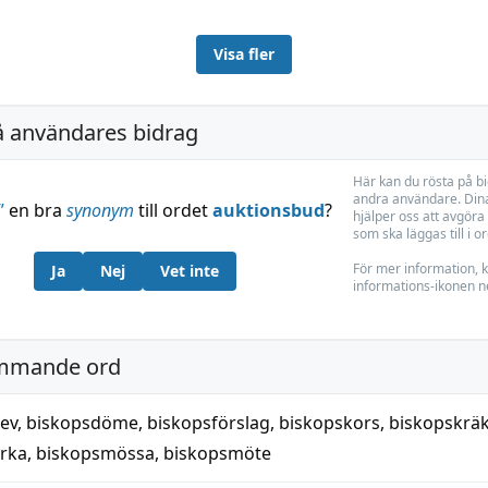
Visa fler
å användares bidrag
Här kan du rösta på b
andra användare. Dina
”
en bra
synonym
till ordet
auktionsbud
?
hjälper oss att avgöra 
som ska läggas till i o
För mer information, k
Ja
Nej
Vet inte
informations-ikonen n
mmande ord
ev
,
biskopsdöme
,
biskopsförslag
,
biskopskors
,
biskopskräk
rka
,
biskopsmössa
,
biskopsmöte