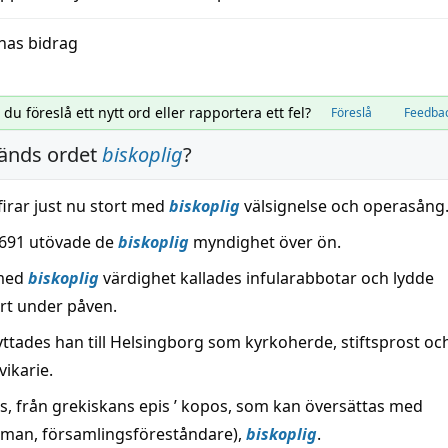
nas bidrag
l du föreslå ett nytt ord eller rapportera ett fel?
Föreslå
Feedba
änds ordet
biskoplig
?
firar just nu stort med
biskoplig
välsignelse och operasång
 1691 utövade de
biskoplig
myndighet över ön.
med
biskoplig
värdighet kallades infularabbotar och lydde
t under påven.
yttades han till Helsingborg som kyrkoherde, stiftsprost oc
vikarie.
is, från grekiskans epis ’ kopos, som kan översättas med
gsman, församlingsföreståndare),
biskoplig
.