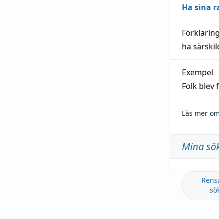
Ha sina r
Förklarin
ha särski
Exempel
Folk blev
Läs mer om
Mina sö
Rens
sö