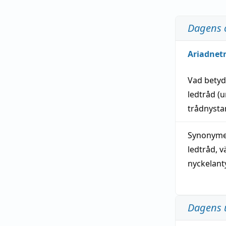
Dagens 
Ariadnet
Vad bety
ledtråd
(u
trådnystan
Synonymer
ledtråd
,
v
nyckelant
Dagens 