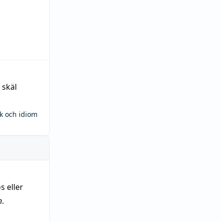
 skäl
ck och idiom
s eller
n
.