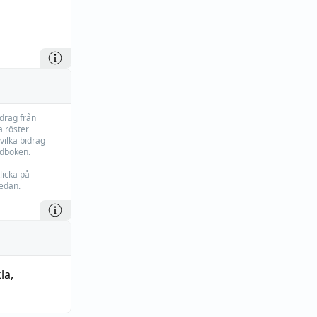
idrag från
 röster
vilka bidrag
rdboken.
licka på
edan.
la
,