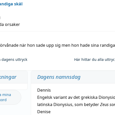
andiga skäl
g
lda orsaker
 förvånade när hon sade upp sig men hon hade sina randiga
 dagens uttryck
Här hittar du alla uttry
kningar
Dagens namnsdag
Dennis
a mina
Engelsk variant av det grekiska Dionysio
kord
latinska Dionysius, som betyder
Zeus so
Denise