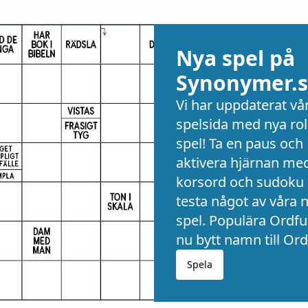
Nya spel på
Synonymer.s
Vi har uppdaterat vå
spelsida med nya rol
spel! Ta en paus och
aktivera hjärnan me
korsord och sudoku 
testa något av våra 
spel. Populära Ordful
nu bytt namn till Ord
Spela