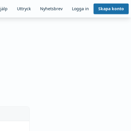
jälp
Uttryck
Nyhetsbrev
Logga in
Skapa konto