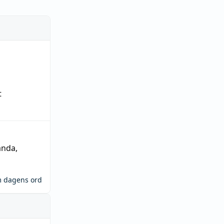
t
ända
,
m dagens ord