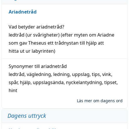
Ariadnetråd
Vad betyder
ariadnetråd
?
ledtråd
(ur svårigheter) (efter myten om Ariadne
som gav Theseus ett trådnystan till
hjälp
att
hitta
ut ur labyrinten)
Synonymer till
ariadnetråd
ledtråd
,
vägledning
,
ledning
,
uppslag
,
tips
,
vink
,
spår
,
hjälp
,
uppslagsända
, nyckelantydning,
tipset
,
hint
Läs mer om dagens ord
Dagens uttryck