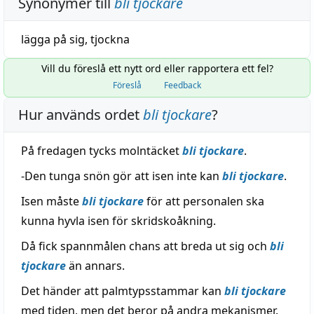
Synonymer till
bli tjockare
lägga
på
sig
,
tjockna
Vill du föreslå ett nytt ord eller rapportera ett fel?
Föreslå
Feedback
Hur används ordet
bli tjockare
?
På fredagen tycks molntäcket
bli tjockare
.
-Den tunga snön gör att isen inte kan
bli tjockare
.
Isen måste
bli tjockare
för att personalen ska
kunna hyvla isen för skridskoåkning.
Då fick spannmålen chans att breda ut sig och
bli
tjockare
än annars.
Det händer att palmtypsstammar kan
bli tjockare
med tiden, men det beror på andra mekanismer.