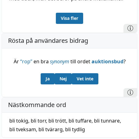
Visa fler
Rösta på användares bidrag
Är
“
rop
”
en bra
synonym
till ordet
auktionsbud
?
Ja
Nej
Vet inte
Nästkommande ord
bli tokig
,
bli torr
,
bli trött
,
bli tuffare
,
bli tunnare
,
bli tveksam
,
bli tvärarg
,
bli tydlig