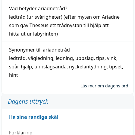
Vad betyder
ariadnetråd
?
ledtråd
(ur svårigheter) (efter myten om Ariadne
som gav Theseus ett trådnystan till
hjälp
att
hitta
ut ur labyrinten)
Synonymer till
ariadnetråd
ledtråd
,
vägledning
,
ledning
,
uppslag
,
tips
,
vink
,
spår
,
hjälp
,
uppslagsända
, nyckelantydning,
tipset
,
hint
Läs mer om dagens ord
Dagens uttryck
Ha sina randiga skäl
Förklaring