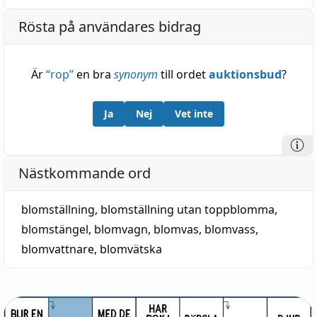
Rösta på användares bidrag
Är
“
rop
”
en bra
synonym
till ordet
auktionsbud
?
Ja
Nej
Vet inte
Nästkommande ord
blomställning
,
blomställning utan toppblomma
,
blomstängel
,
blomvagn
,
blomvas
,
blomvass
,
blomvattnare
,
blomvätska