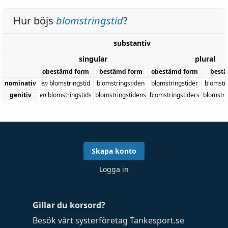
Hur böjs
blomstringstid
?
substantiv
singular
plural
obestämd form
bestämd form
obestämd form
bestä
nominativ
en
blomstringstid
blomstringstiden
blomstringstider
blomstr
genitiv
en
blomstringstids
blomstringstidens
blomstringstiders
blomstri
Skapa konto
Logga in
Gillar du korsord?
Besök vårt systerföretag
Tankesport.se