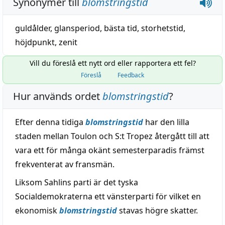
Synonymer till
blomstringstid
guldålder
,
glansperiod
,
bästa tid
,
storhetstid
,
höjdpunkt
,
zenit
Vill du föreslå ett nytt ord eller rapportera ett fel?
Föreslå
Feedback
Hur används ordet
blomstringstid
?
Efter denna tidiga
blomstringstid
har den lilla
staden mellan Toulon och S:t Tropez återgått till att
vara ett för många okänt semesterparadis främst
frekventerat av fransmän.
Liksom Sahlins parti är det tyska
Socialdemokraterna ett vänsterparti för vilket en
ekonomisk
blomstringstid
stavas högre skatter.