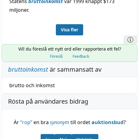
Statens
bruttoinkomst
var 1999 knappt $173
miljoner.
Visa fler
Vill du föreslå ett nytt ord eller rapportera ett fel?
Föreslå
Feedback
bruttoinkomst
är sammansatt av
brutto
och
inkomst
Rösta på användares bidrag
Är
“
rop
”
en bra
synonym
till ordet
auktionsbud
?