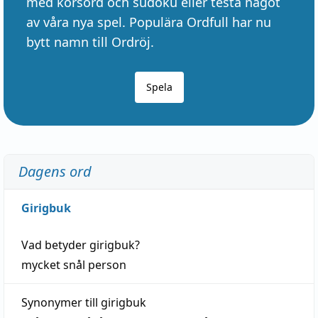
med korsord och sudoku eller testa något
av våra nya spel. Populära Ordfull har nu
bytt namn till Ordröj.
Spela
Dagens ord
Girigbuk
Vad betyder
girigbuk
?
mycket
snål
person
Synonymer till
girigbuk