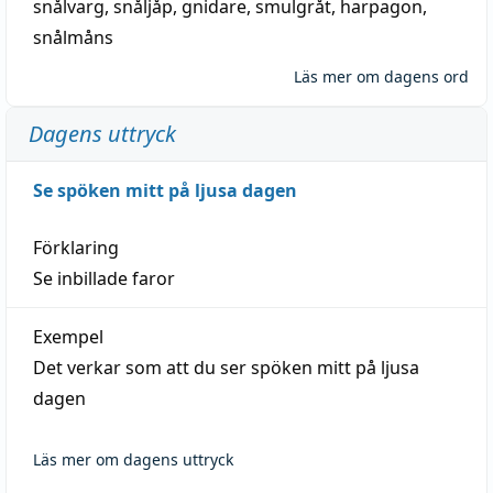
snålvarg
,
snåljåp
,
gnidare
,
smulgråt
,
harpagon
,
snålmåns
Läs mer om dagens ord
Dagens uttryck
Se spöken mitt på ljusa dagen
Förklaring
Se inbillade faror
Exempel
Det verkar som att du ser spöken mitt på ljusa
dagen
Läs mer om dagens uttryck