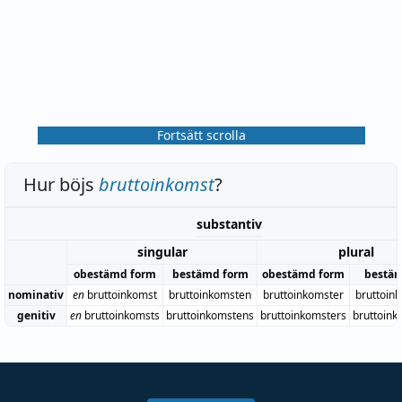
Fortsätt scrolla
Hur böjs
bruttoinkomst
?
substantiv
singular
plural
obestämd form
bestämd form
obestämd form
bestäm
nominativ
en
bruttoinkomst
bruttoinkomsten
bruttoinkomster
bruttoin
genitiv
en
bruttoinkomsts
bruttoinkomstens
bruttoinkomsters
bruttoink