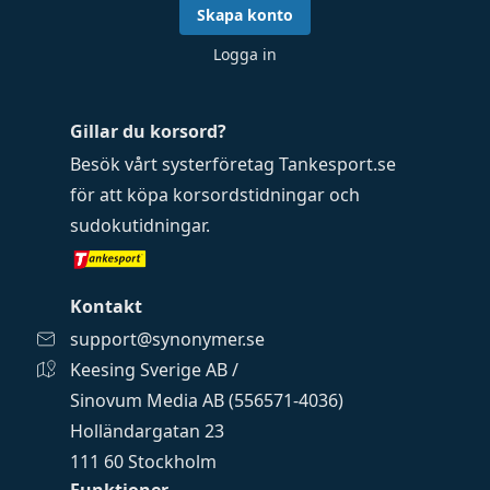
Skapa konto
Logga in
Gillar du korsord?
Besök vårt systerföretag
Tankesport.se
för att köpa
korsordstidningar
och
sudokutidningar
.
Kontakt
support@synonymer.se
Keesing Sverige AB /
Sinovum Media AB (556571-4036)
Holländargatan 23
111 60 Stockholm