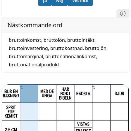
Ja
Nej
Vet inte
Nästkommande ord
bruttoinkomst, bruttolön
,
bruttointäkt
,
bruttoinvestering
,
bruttokostnad
,
bruttolön
,
bruttomarginal
,
bruttonationalinkomst
,
bruttonationalprodukt