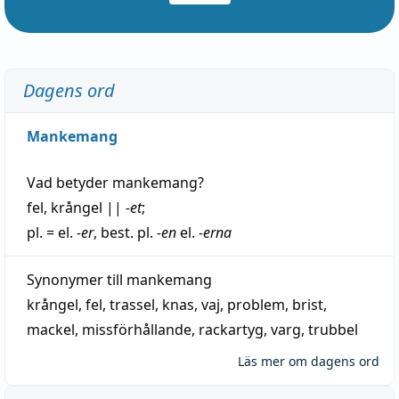
Dagens ord
Mankemang
Vad betyder
mankemang
?
fel
,
krångel
||
-et
;
pl. = el.
-er
, best. pl.
-en
el.
-erna
Synonymer till
mankemang
krångel
,
fel
,
trassel
,
knas
,
vaj
,
problem
,
brist
,
mackel
,
missförhållande
,
rackartyg
,
varg
,
trubbel
Läs mer om dagens ord