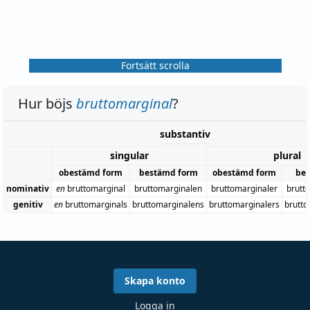
Fortsätt scrolla
Hur böjs
bruttomarginal
?
substantiv
singular
plural
obestämd form
bestämd form
obestämd form
bes
nominativ
en
bruttomarginal
bruttomarginalen
bruttomarginaler
brutt
genitiv
en
bruttomarginals
bruttomarginalens
bruttomarginalers
brutto
Skapa konto
Logga in