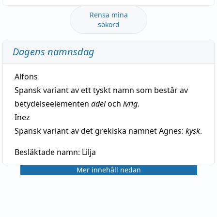
Rensa mina
sökord
Dagens namnsdag
Alfons
Spansk variant av ett tyskt namn som består av
betydelseelementen
ädel
och
ivrig
.
Inez
Spansk variant av det grekiska namnet Agnes:
kysk
.
Besläktade namn:
Lilja
Mer innehåll nedan