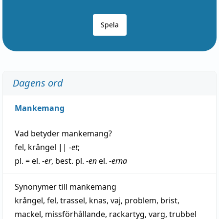
Spela
Dagens ord
Mankemang
Vad betyder
mankemang
?
fel
,
krångel
||
-et
;
pl. = el.
-er
, best. pl.
-en
el.
-erna
Synonymer till
mankemang
krångel
,
fel
,
trassel
,
knas
,
vaj
,
problem
,
brist
,
mackel
,
missförhållande
,
rackartyg
,
varg
,
trubbel