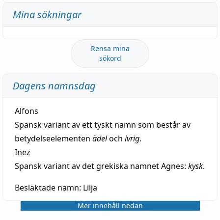
Mina sökningar
Rensa mina
sökord
Dagens namnsdag
Alfons
Spansk variant av ett tyskt namn som består av
betydelseelementen
ädel
och
ivrig
.
Inez
Spansk variant av det grekiska namnet Agnes:
kysk
.
Besläktade namn:
Lilja
Mer innehåll nedan