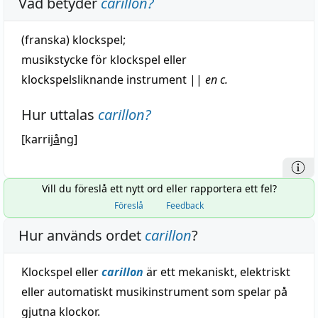
Vad betyder
carillon
?
(franska)
klockspel
;
musikstycke
för
klockspel
eller
klockspelsliknande
instrument
||
en c.
Hur uttalas
carillon
?
[karrij
å
ng]
Vill du föreslå ett nytt ord eller rapportera ett fel?
Föreslå
Feedback
Hur används ordet
carillon
?
Klockspel eller
carillon
är ett mekaniskt, elektriskt
eller automatiskt musikinstrument som spelar på
gjutna klockor.