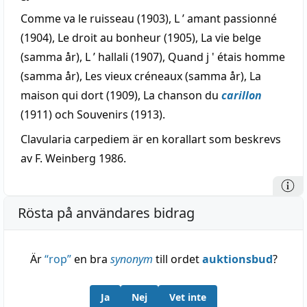
Comme va le ruisseau (1903), L ’ amant passionné
(1904), Le droit au bonheur (1905), La vie belge
(samma år), L ’ hallali (1907), Quand j ' étais homme
(samma år), Les vieux créneaux (samma år), La
maison qui dort (1909), La chanson du
carillon
(1911) och Souvenirs (1913).
Clavularia carpediem är en korallart som beskrevs
av F. Weinberg 1986.
Rösta på användares bidrag
Är
“
rop
”
en bra
synonym
till ordet
auktionsbud
?
Ja
Nej
Vet inte