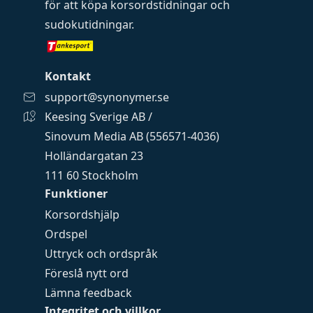
för att köpa
korsordstidningar
och
sudokutidningar
.
Kontakt
support@synonymer.se
Keesing Sverige AB /
Sinovum Media AB (556571-4036)
Holländargatan 23
111 60 Stockholm
Funktioner
Korsordshjälp
Ordspel
Uttryck och ordspråk
Föreslå nytt ord
Lämna feedback
Integritet och villkor