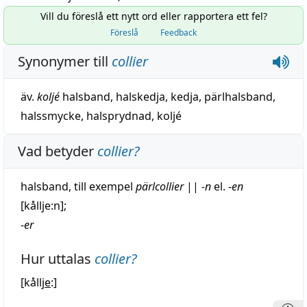
Vill du föreslå ett nytt ord eller rapportera ett fel?
Föreslå
Feedback
Synonymer till
collier
äv.
koljé
halsband
,
halskedja
,
kedja
,
pärlhalsband
,
halssmycke
,
halsprydnad
,
koljé
Vad betyder
collier
?
halsband
, till exempel
pärlcollier
||
-n
el. -
en
[kållje:n];
-
er
Hur uttalas
collier
?
[kållj
e
:]