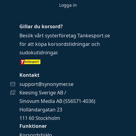
Logga in
Gillar du korsord?
Besök vårt systerföretag
Tankesport.se
för att köpa
korsordstidningar
och
sudokutidningar
.
Kontakt
support@synonymer.se
Keesing Sverige AB /
Sinovum Media AB (556571-4036)
Holländargatan 23
111 60 Stockholm
Funktioner
Korsordshjälp