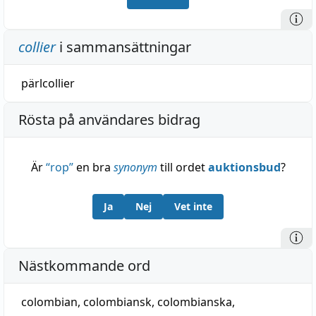
collier
i sammansättningar
pärlcollier
Rösta på användares bidrag
Är
“
rop
”
en bra
synonym
till ordet
auktionsbud
?
Ja
Nej
Vet inte
Nästkommande ord
colombian
,
colombiansk
,
colombianska
,