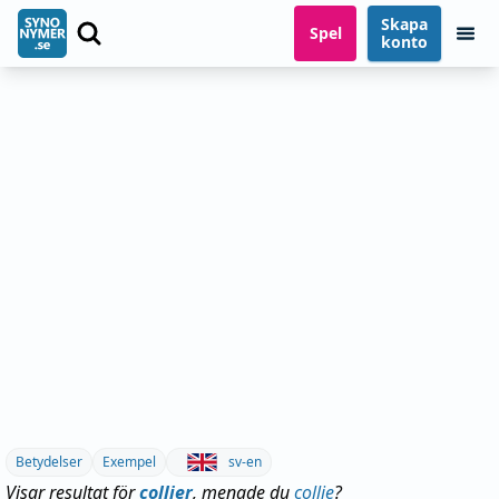
Skapa
Spel
konto
Betydelser
Exempel
sv-en
Visar resultat för
collier
, menade du
collie
?