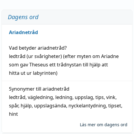
Dagens ord
Ariadnetråd
Vad betyder
ariadnetråd
?
ledtråd
(ur svårigheter) (efter myten om Ariadne
som gav Theseus ett trådnystan till
hjälp
att
hitta
ut ur labyrinten)
Synonymer till
ariadnetråd
ledtråd
,
vägledning
,
ledning
,
uppslag
,
tips
,
vink
,
spår
,
hjälp
,
uppslagsända
, nyckelantydning,
tipset
,
hint
Läs mer om dagens ord