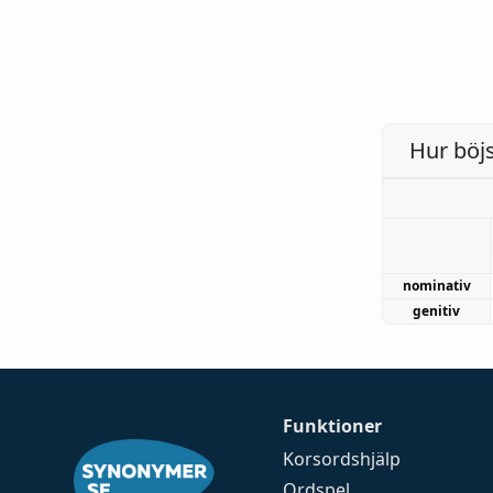
Hur böj
nominativ
genitiv
Funktioner
Korsordshjälp
Ordspel