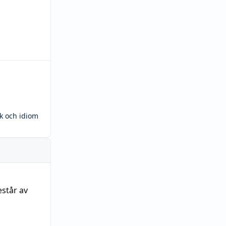
ck och idiom
estår av