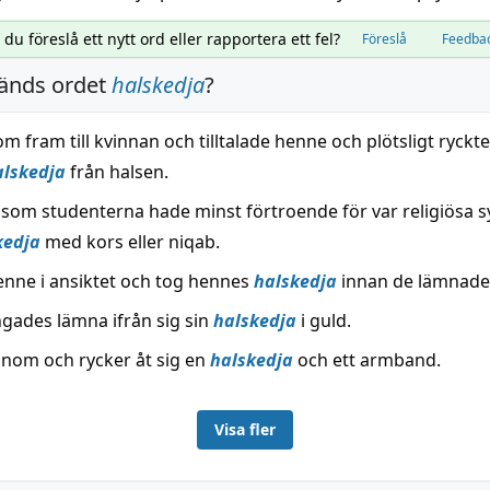
l du föreslå ett nytt ord eller rapportera ett fel?
Föreslå
Feedba
änds ordet
halskedja
?
 fram till kvinnan och tilltalade henne och plötsligt ryckt
alskedja
från halsen.
 som studenterna hade minst förtroende för var religiösa 
kedja
med kors eller niqab.
enne i ansiktet och tog hennes
halskedja
innan de lämnade 
ngades lämna ifrån sig sin
halskedja
i guld.
onom och rycker åt sig en
halskedja
och ett armband.
Visa fler