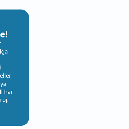
e!
r
iga
d
eller
nya
l har
röj.