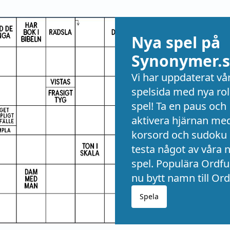
Nya spel på
Synonymer.s
Vi har uppdaterat vå
spelsida med nya rol
spel! Ta en paus och
aktivera hjärnan me
korsord och sudoku 
testa något av våra 
spel. Populära Ordful
nu bytt namn till Ord
Spela