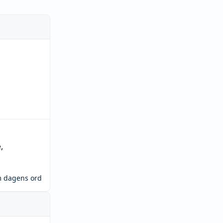
e
,
m dagens ord