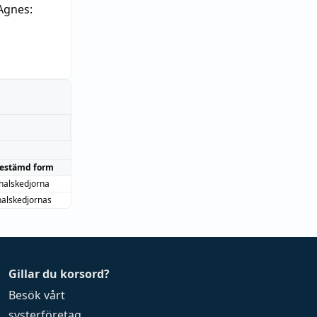
Agnes:
estämd form
halskedjorna
halskedjornas
Gillar du korsord?
Besök vårt
systerföretag