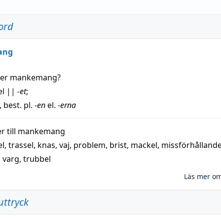
ord
ang
der
mankemang
?
el
||
-et
;
, best. pl.
-en
el.
-erna
 till
mankemang
el
,
trassel
,
knas
,
vaj
,
problem
,
brist
,
mackel
,
missförhålland
,
varg
,
trubbel
Läs mer o
uttryck