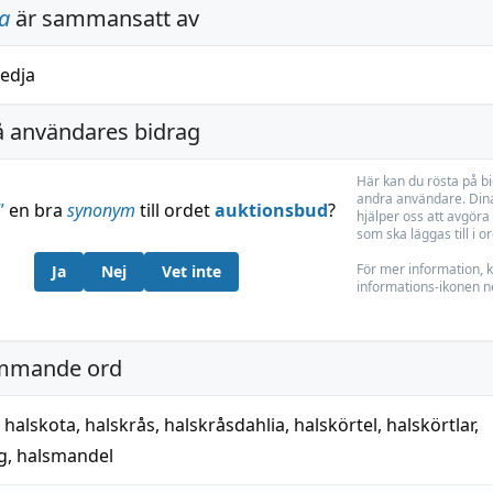
a
är sammansatt av
edja
å användares bidrag
Här kan du rösta på b
andra användare. Dina
”
en bra
synonym
till ordet
auktionsbud
?
hjälper oss att avgöra 
som ska läggas till i o
För mer information, k
Ja
Nej
Vet inte
informations-ikonen n
mmande ord
,
halskota
,
halskrås
,
halskråsdahlia
,
halskörtel
,
halskörtlar
,
g
,
halsmandel