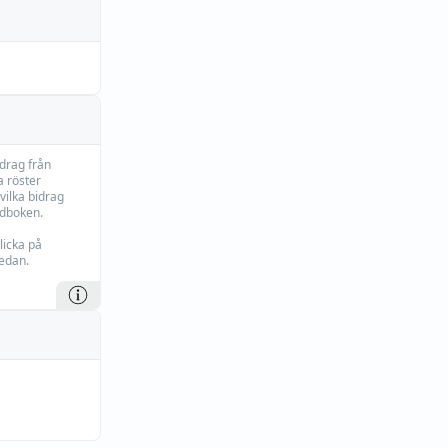
idrag från
 röster
vilka bidrag
rdboken.
licka på
edan.