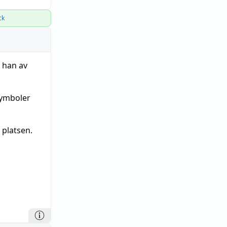
ck
e han av
symboler
platsen.