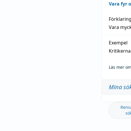
Vara fyr
Förklarin
Vara myck
Exempel
Kritikern
Läs mer om
Mina sö
Rens
sö