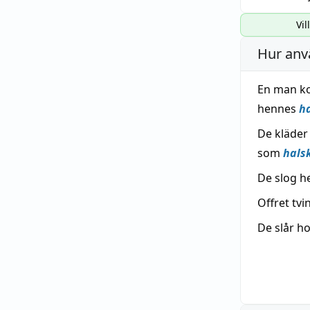
Vil
Hur anv
En man kom
hennes
h
De kläder
som
hals
De slog h
Offret tvi
De slår h