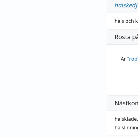
halskedj
hals
och
k
Rösta p
Är
“
rop
Nästko
halskläde
halslinnin