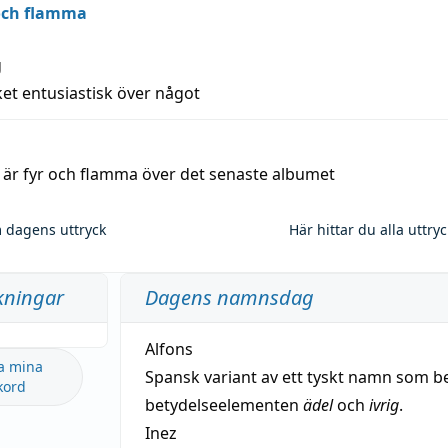
 och flamma
g
et entusiastisk över något
a är fyr och flamma över det senaste albumet
 dagens uttryck
Här hittar du alla uttry
kningar
Dagens namnsdag
Alfons
a mina
Spansk variant av ett tyskt namn som b
kord
betydelseelementen
ädel
och
ivrig
.
Inez