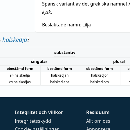
Spansk variant av det grekiska namnet 
kysk
.
Besläktade namn:
Lilja
s
halskedja
?
substantiv
singular
plural
obestämd form
bestämd form
obestämd form
b
en
halskedja
halskedjan
halskedjor
en
halskedjas
halskedjans
halskedjors
Integritet och villkor
Residuum
Integritetsskydd
Allt om oss
Cookie-inställningar
Annonsera