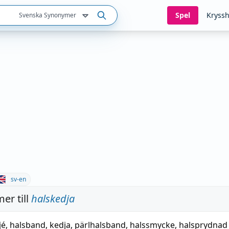
Spel
Kryssh
Svenska Synonymer
sv-en
er till
halskedja
jé,
halsband
,
kedja
,
pärlhalsband
,
halssmycke
,
halsprydnad