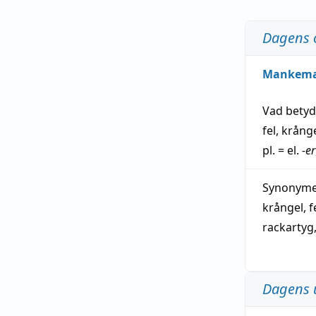
Dagens 
Mankem
Vad bety
fel
,
krång
pl. = el.
-er
Synonymer
krångel
,
f
rackartyg
Dagens 