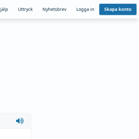
jälp
Uttryck
Nyhetsbrev
Logga in
Skapa konto