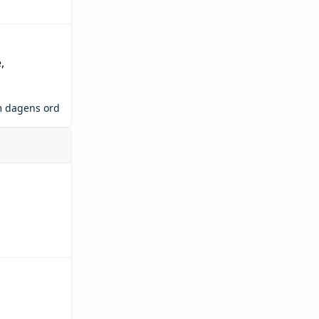
e
,
m dagens ord