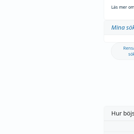
Läs mer om
Mina sö
Rens
sö
Hur böj