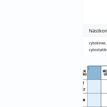
Nästko
cytokiner
,
cytostati