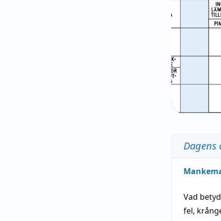
Dagens 
Mankem
Vad bety
fel
,
krång