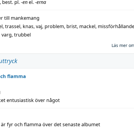
, best. pl.
-en
el.
-erna
 till
mankemang
el
,
trassel
,
knas
,
vaj
,
problem
,
brist
,
mackel
,
missförhålland
,
varg
,
trubbel
Läs mer o
uttryck
 och flamma
g
et entusiastisk över något
a är fyr och flamma över det senaste albumet