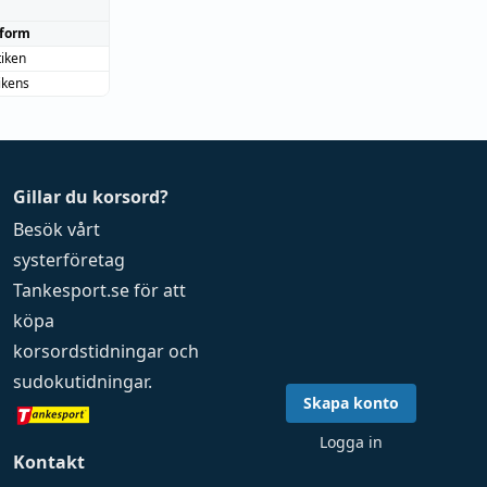
form
iken
ikens
Gillar du korsord?
Besök vårt
systerföretag
Tankesport.se
för att
köpa
korsordstidningar
och
sudokutidningar
.
Skapa konto
Logga in
Kontakt