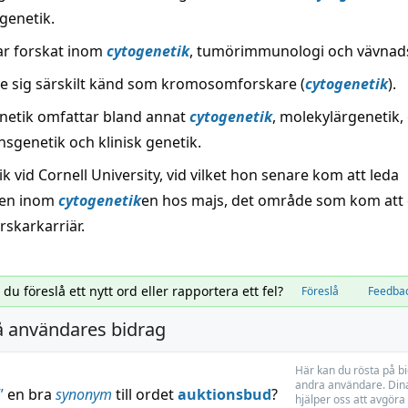
genetik.
ar forskat inom
cytogenetik
, tumörimmunologi och vävnads
e sig särskilt känd som kromosomforskare (
cytogenetik
).
etik omfattar bland annat
cytogenetik
, molekylärgenetik,
nsgenetik och klinisk genetik.
nik vid Cornell University, vid vilket hon senare kom att leda
gen inom
cytogenetik
en hos majs, det område som kom att
rskarkarriär.
l du föreslå ett nytt ord eller rapportera ett fel?
Föreslå
Feedba
å användares bidrag
Här kan du rösta på b
andra användare. Dina
”
en bra
synonym
till ordet
auktionsbud
?
hjälper oss att avgöra 