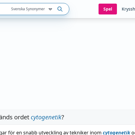
Spel
Kryssh
Svenska Synonymer
änds ordet
cytogenetik
?
gar för en snabb utveckling av tekniker inom
cytogenetik
o