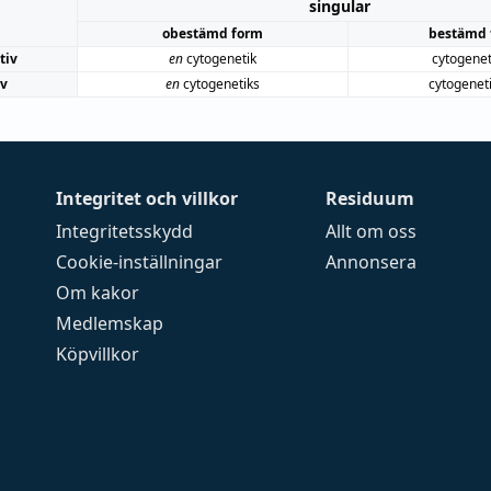
singular
obestämd form
bestämd 
tiv
en
cytogenetik
cytogenet
iv
en
cytogenetiks
cytogenet
Integritet och villkor
Residuum
Integritetsskydd
Allt om oss
Cookie-inställningar
Annonsera
Om kakor
Medlemskap
Köpvillkor