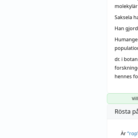
molekylär
Saksela h
Han gjord
Humangen
populatio
dr. i bota
forsknin
hennes fo
Vil
Rösta p
Är
“
rop