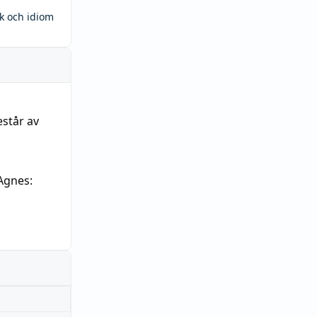
ck och idiom
estår av
Agnes: