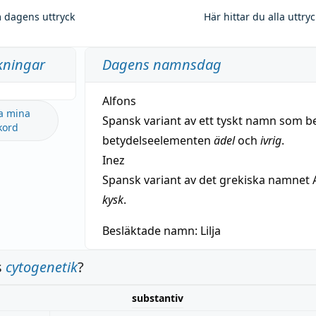
 dagens uttryck
Här hittar du alla uttry
kningar
Dagens namnsdag
Alfons
a mina
Spansk variant av ett tyskt namn som b
kord
betydelseelementen
ädel
och
ivrig
.
Inez
Spansk variant av det grekiska namnet 
kysk
.
Besläktade namn:
Lilja
s
cytogenetik
?
substantiv