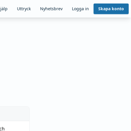
jälp
Uttryck
Nyhetsbrev
Logga in
Skapa konto
ch