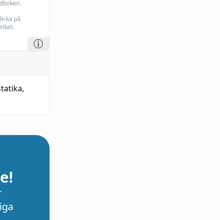
rdboken.
licka på
edan.
tatika
,
e!
r
iga