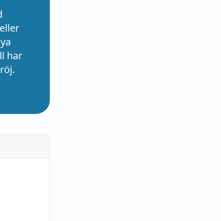
d
eller
nya
l har
röj.