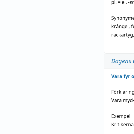
pl. = el.
-er
Synonymer
krångel
,
f
rackartyg
Dagens 
Vara fyr
Förklarin
Vara myck
Exempel
Kritikern