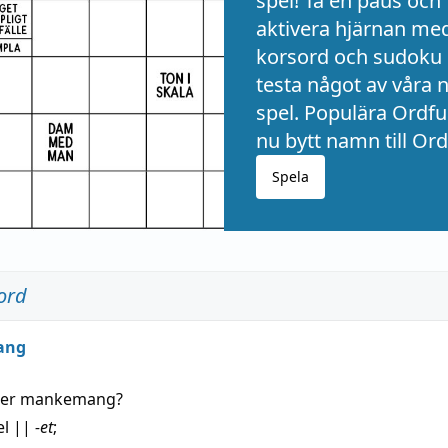
spel! Ta en paus och
aktivera hjärnan me
korsord och sudoku 
testa något av våra 
spel. Populära Ordful
nu bytt namn till Ord
Spela
ord
ang
der
mankemang
?
el
||
-et
;