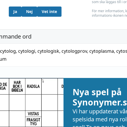
som ska läggas till i o
För mer information, k
Ja
Nej
Vet inte
informations-ikonen n
mmande ord
cytolog
,
cytologi
,
cytologisk
,
cytologprov
,
cytoplasma
,
cytos
kum
Nya spel på
Synonymer.s
Vi har uppdaterat vå
spelsida med nya rol