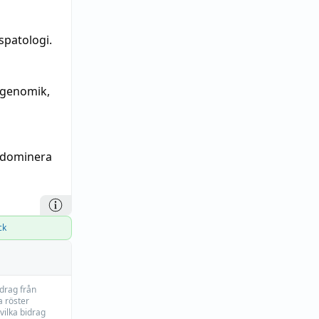
patologi.
 genomik,
 dominera
ck
idrag från
 röster
vilka bidrag