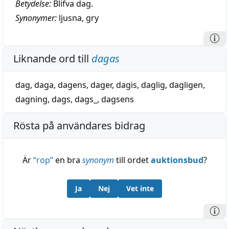
Betydelse:
Blifva dag.
Synonymer:
ljusna
,
gry
Liknande ord till
dagas
dag
,
daga
,
dagens
,
dager
,
dagis
,
daglig
,
dagligen
,
dagning
,
dags
,
dags_
,
dagsens
Rösta på användares bidrag
Är
“
rop
”
en bra
synonym
till ordet
auktionsbud
?
Ja
Nej
Vet inte