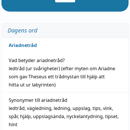
Dagens ord
Ariadnetråd
Vad betyder
ariadnetråd
?
ledtråd
(ur svårigheter) (efter myten om Ariadne
som gav Theseus ett trådnystan till
hjälp
att
hitta
ut ur labyrinten)
Synonymer till
ariadnetråd
ledtråd
,
vägledning
,
ledning
,
uppslag
,
tips
,
vink
,
spår
,
hjälp
,
uppslagsända
, nyckelantydning,
tipset
,
hint