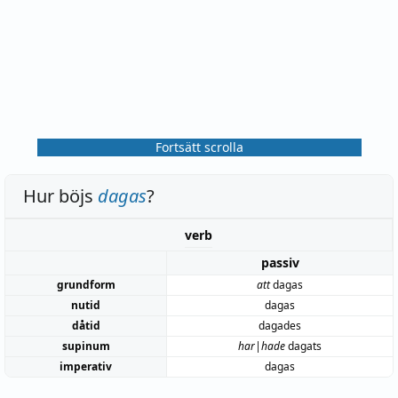
Fortsätt scrolla
Hur böjs
dagas
?
verb
passiv
grundform
att
dagas
nutid
dagas
dåtid
dagades
supinum
har|hade
dagats
imperativ
dagas