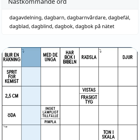
Nästkommande ord
dagavdelning
,
dagbarn
,
dagbarnvårdare
,
dagbefäl
,
dagblad
,
dagblind
,
dagbok
,
dagbok på nätet