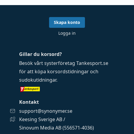
Skapa konto
Logga in
Gillar du korsord?
Besök vårt systerföretag
Tankesport.se
för att köpa
korsordstidningar
och
sudokutidningar
.
Kontakt
support@synonymer.se
Keesing Sverige AB /
Sinovum Media AB (556571-4036)