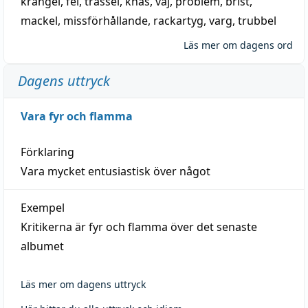
krångel
,
fel
,
trassel
,
knas
,
vaj
,
problem
,
brist
,
mackel
,
missförhållande
,
rackartyg
,
varg
,
trubbel
Läs mer om dagens ord
Dagens uttryck
Vara fyr och flamma
Förklaring
Vara mycket entusiastisk över något
Exempel
Kritikerna är fyr och flamma över det senaste
albumet
Läs mer om dagens uttryck