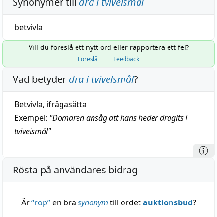
Synonymer till
dra i tvivelsmål
betvivla
Vill du föreslå ett nytt ord eller rapportera ett fel?
Föreslå
Feedback
Vad betyder
dra i tvivelsmål
?
Betvivla, ifrågasätta
Exempel:
"
Domaren ansåg att hans heder dragits i
tvivelsmål
"
Rösta på användares bidrag
Är
“
rop
”
en bra
synonym
till ordet
auktionsbud
?