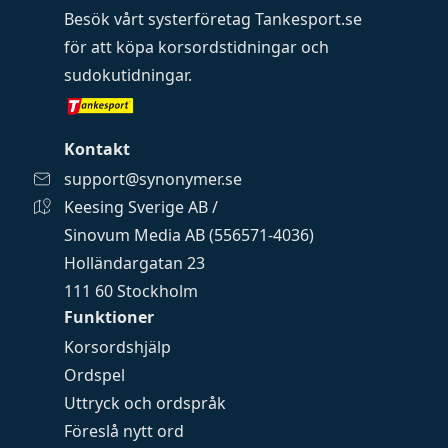
Besök vårt systerföretag
Tankesport.se
för att köpa
korsordstidningar
och
sudokutidningar
.
Kontakt
support@synonymer.se
Keesing Sverige AB /
Sinovum Media AB (556571-4036)
Holländargatan 23
111 60 Stockholm
Funktioner
Korsordshjälp
Ordspel
Uttryck och ordspråk
Föreslå nytt ord