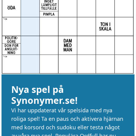
Nya spel på
Synonymer.se!
Vi har uppdaterat vår spelsida med nya
roliga spel! Ta en paus och aktivera hjärnan
med korsord och sudoku eller testa något
av våra nya spel. Populära Ordfull har nu