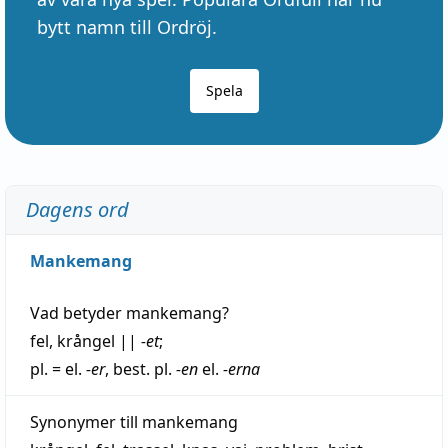
bytt namn till Ordröj.
Spela
Dagens ord
Mankemang
Vad betyder
mankemang
?
fel
,
krångel
||
-et
;
pl. = el.
-er
, best. pl.
-en
el.
-erna
Synonymer till
mankemang