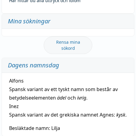
Här hittar du alla uttryck och idiom
Mina sökningar
Rensa mina
sökord
Dagens namnsdag
Alfons
Spansk variant av ett tyskt namn som består av
betydelseelementen
ädel
och
ivrig
.
Inez
Spansk variant av det grekiska namnet Agnes:
kysk
.
Besläktade namn:
Lilja