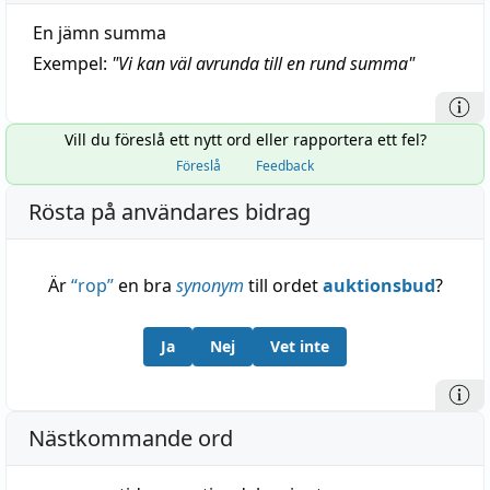
En jämn summa
Exempel:
"
Vi kan väl avrunda till en rund summa
"
Vill du föreslå ett nytt ord eller rapportera ett fel?
Föreslå
Feedback
Rösta på användares bidrag
Är
“
rop
”
en bra
synonym
till ordet
auktionsbud
?
Ja
Nej
Vet inte
Nästkommande ord