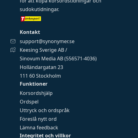
för att köpa
korsordstidningar
och
sudokutidningar
.
Kontakt
support@synonymer.se
Keesing Sverige AB /
Sinovum Media AB (556571-4036)
Holländargatan 23
111 60 Stockholm
Funktioner
Korsordshjälp
Ordspel
Uttryck och ordspråk
Föreslå nytt ord
Lämna feedback
Integritet och villkor