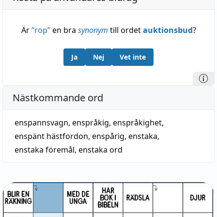
Är
“
rop
”
en bra
synonym
till ordet
auktionsbud
?
Ja
Nej
Vet inte
Nästkommande ord
enspannsvagn
,
enspråkig
,
enspråkighet
,
enspänt hästfordon
,
enspårig
,
enstaka
,
enstaka föremål
,
enstaka ord