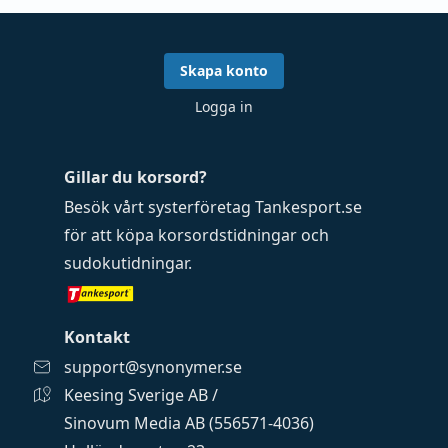
Skapa konto
Logga in
Gillar du korsord?
Besök vårt systerföretag
Tankesport.se
för att köpa
korsordstidningar
och
sudokutidningar
.
Kontakt
support@synonymer.se
Keesing Sverige AB /
Sinovum Media AB (556571-4036)