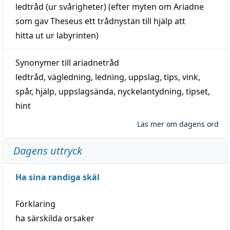
ledtråd
(ur svårigheter) (efter myten om Ariadne
som gav Theseus ett trådnystan till
hjälp
att
hitta
ut ur labyrinten)
Synonymer till
ariadnetråd
ledtråd
,
vägledning
,
ledning
,
uppslag
,
tips
,
vink
,
spår
,
hjälp
,
uppslagsända
, nyckelantydning,
tipset
,
hint
Läs mer om dagens ord
Dagens uttryck
Ha sina randiga skäl
Förklaring
ha särskilda orsaker