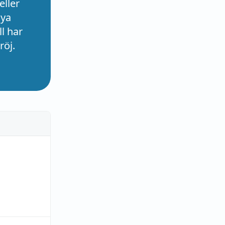
eller
nya
l har
röj.