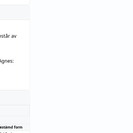
estår av
Agnes:
estämd form