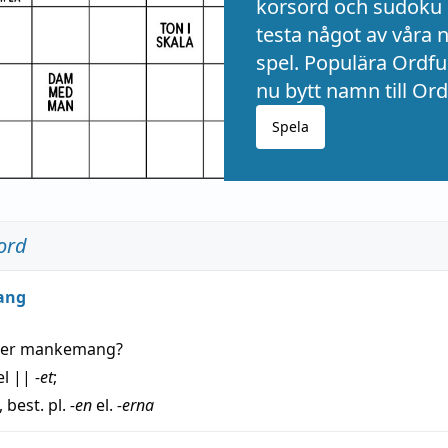
korsord och sudoku 
testa något av våra 
spel. Populära Ordful
nu bytt namn till Ord
Spela
ord
ang
der
mankemang
?
el
||
-et
;
, best. pl.
-en
el.
-erna