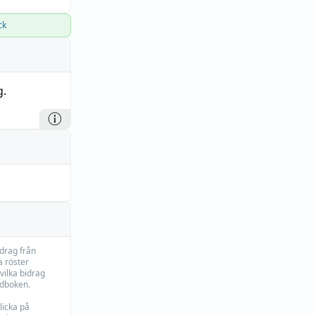
ck
g.
idrag från
 röster
vilka bidrag
rdboken.
licka på