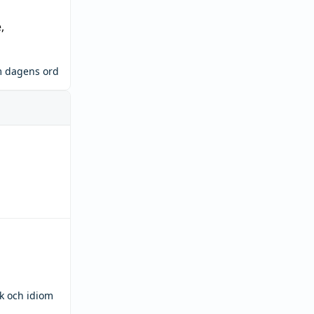
e
,
m dagens ord
ck och idiom