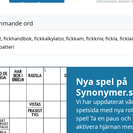
informations-ikonen n
mmande ord
t
,
fickhandbok
,
fickkalkylator
,
fickkam
,
fickkniv
,
fickla
,
fickl
batteri
Nya spel på
Synonymer.s
Vi har uppdaterat vå
spelsida med nya rol
spel! Ta en paus och
aktivera hjärnan me