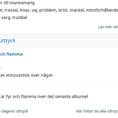
 till
mankemang
el
,
trassel
,
knas
,
vaj
,
problem
,
brist
,
mackel
,
missförhålland
,
varg
,
trubbel
Läs mer o
uttryck
 och flamma
g
et entusiastisk över något
a är fyr och flamma över det senaste albumet
 dagens uttryck
Här hittar du alla uttry