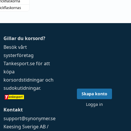
fickflaskorna
fickflaskornas
Gillar du korsord?
Besök vårt
systerföretag
Tankesport.se
för att
köpa
korsordstidningar
och
sudokutidningar
.
Skapa konto
Logga in
Kontakt
support@synonymer.se
Keesing Sverige AB /