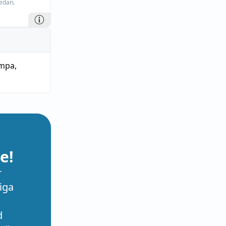
edan.
ampa
,
e!
r
iga
d