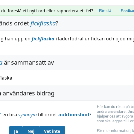
l du föreslå ett nytt ord eller rapportera ett fel?
Föreslå
Feedba
änds ordet
fickflaska
?
og han upp en
fickflaska
i läderfodral ur fickan och bjöd mi
a
är sammansatt av
flaska
å användares bidrag
Här kan du rösta på b
andra användare. Dina
”
en bra
synonym
till ordet
auktionsbud
?
hjälper oss att avgöra 
som ska läggas till i o
För mer information, k
Ja
Nej
Vet inte