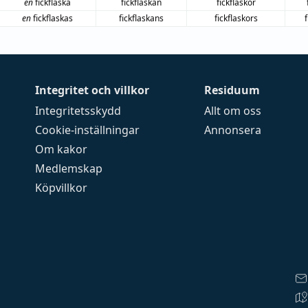
en
fickflaska
fickflaskan
fickflaskor
en
fickflaskas
fickflaskans
fickflaskors
Integritet och villkor
Residuum
Integritetsskydd
Allt om oss
Cookie-inställningar
Annonsera
Om kakor
Medlemskap
Köpvillkor