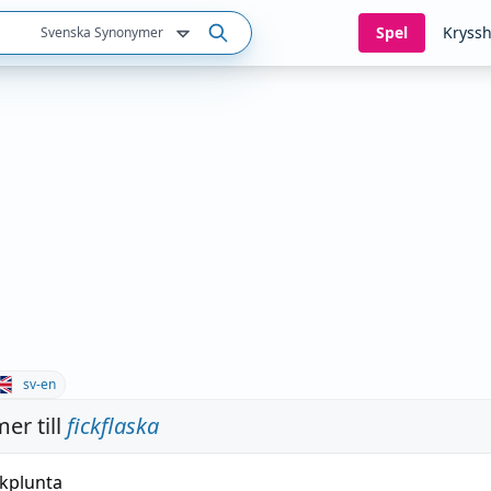
Spel
Kryssh
Svenska Synonymer
sv-en
er till
fickflaska
ckplunta