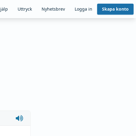
jälp
Uttryck
Nyhetsbrev
Logga in
Skapa konto