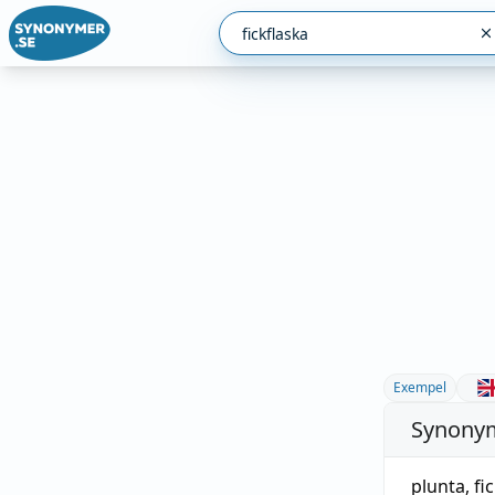
Exempel
Synonym
plunta
,
fi