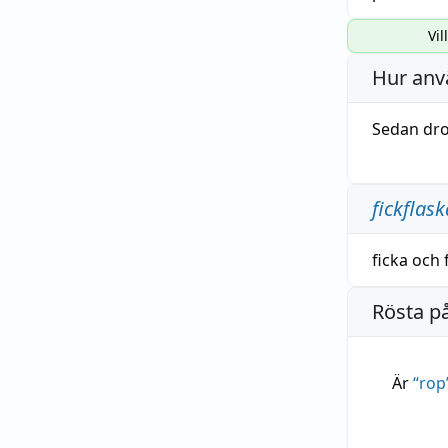
Vil
Hur anv
Sedan dr
fickflask
ficka
och
Rösta p
Är
“
rop