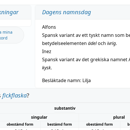
kningar
Dagens namnsdag
Alfons
a mina
Spansk variant av ett tyskt namn som b
kord
betydelseelementen
ädel
och
ivrig
.
Inez
Spansk variant av det grekiska namnet 
kysk
.
Besläktade namn:
Lilja
s
fickflaska
?
substantiv
singular
plural
obestämd form
bestämd form
obestämd form
b