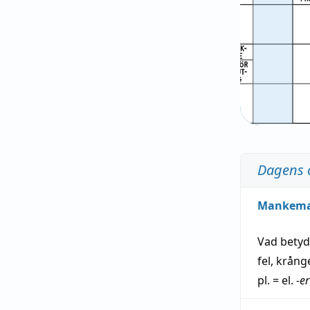
Dagens 
Mankem
Vad bety
fel
,
krång
pl. = el.
-er