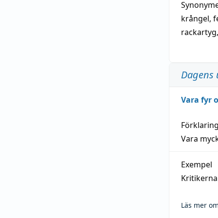
Synonymer
krångel
,
f
rackartyg
Dagens 
Vara fyr
Förklarin
Vara myck
Exempel
Kritikern
Läs mer om