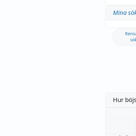
Mina sö
Rens
sö
Hur böj