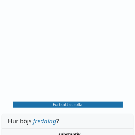
Fortsätt scrolla
Hur böjs
fredning
?
substantiv