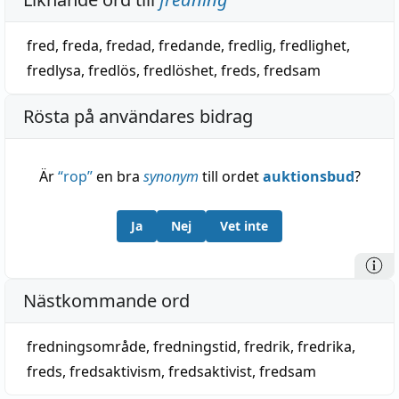
fred
,
freda
,
fredad
,
fredande
,
fredlig
,
fredlighet
,
fredlysa
,
fredlös
,
fredlöshet
,
freds
,
fredsam
Rösta på användares bidrag
Är
“
rop
”
en bra
synonym
till ordet
auktionsbud
?
Ja
Nej
Vet inte
Nästkommande ord
fredningsområde
,
fredningstid
,
fredrik
,
fredrika
,
freds
,
fredsaktivism
,
fredsaktivist
,
fredsam