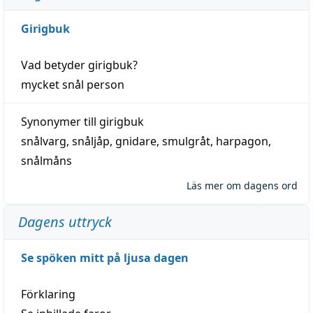
Girigbuk
Vad betyder
girigbuk
?
mycket
snål
person
Synonymer till
girigbuk
snålvarg
,
snåljåp
,
gnidare
,
smulgråt
,
harpagon
,
snålmåns
Läs mer om dagens ord
Dagens uttryck
Se spöken mitt på ljusa dagen
Förklaring