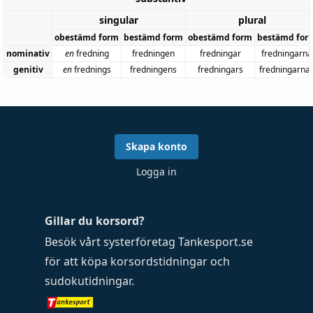
singular
plural
obestämd form
bestämd form
obestämd form
bestämd for
nominativ
en
fredning
fredningen
fredningar
fredningarna
genitiv
en
frednings
fredningens
fredningars
fredningarna
Skapa konto
Logga in
Gillar du korsord?
Besök vårt systerföretag
Tankesport.se
för att köpa
korsordstidningar
och
sudokutidningar
.