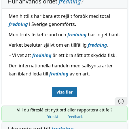
Hur används ordet
fredning
?
Men hittills har bara ett rejält försök med total
fredning
i Sverige genomförts.
Men trots fiskeförbud och
fredning
har inget hänt.
Verket beslutar självt om en tillfällig
fredning
.
– Vi vet att
fredning
är ett bra sätt att skydda fisk.
Den internationella handeln med sällsynta arter
kan ibland leda till
fredning
av en art.
Visa fler
Vill du föreslå ett nytt ord eller rapportera ett fel?
Föreslå
Feedback
Liknande ord till
fredning