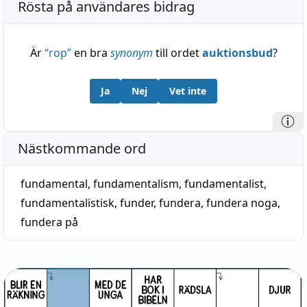
Rösta på användares bidrag
Är
“
rop
”
en bra
synonym
till ordet
auktionsbud
?
Ja
Nej
Vet inte
Nästkommande ord
fundamental
,
fundamentalism
,
fundamentalist
,
fundamentalistisk
,
funder
,
fundera
,
fundera noga
,
fundera på