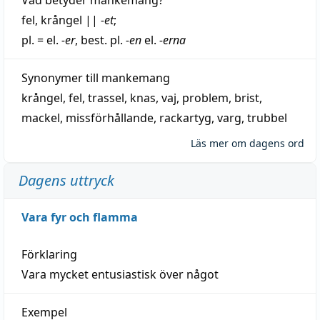
fel
,
krångel
||
-et
;
pl. = el.
-er
, best. pl.
-en
el.
-erna
Synonymer till
mankemang
krångel
,
fel
,
trassel
,
knas
,
vaj
,
problem
,
brist
,
mackel
,
missförhållande
,
rackartyg
,
varg
,
trubbel
Läs mer om dagens ord
Dagens uttryck
Vara fyr och flamma
Förklaring
Vara mycket entusiastisk över något
Exempel