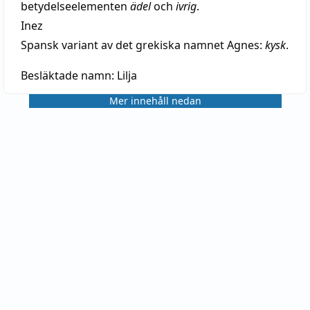
betydelseelementen
ädel
och
ivrig
.
Inez
Spansk variant av det grekiska namnet Agnes:
kysk
.
Besläktade namn:
Lilja
Mer innehåll nedan