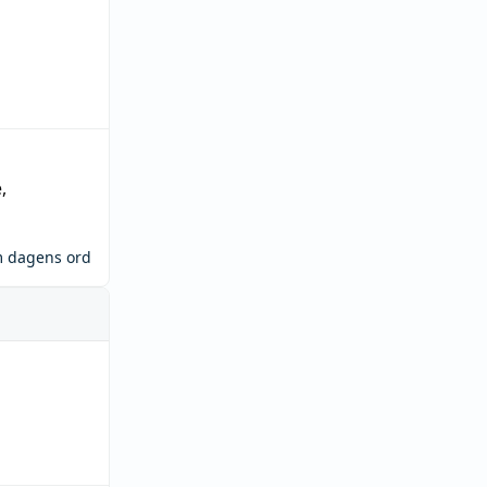
e
,
m dagens ord