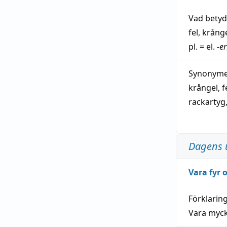
Vad bety
fel
,
krång
pl. = el.
-er
Synonymer
krångel
,
f
rackartyg
Dagens 
Vara fyr
Förklarin
Vara myck