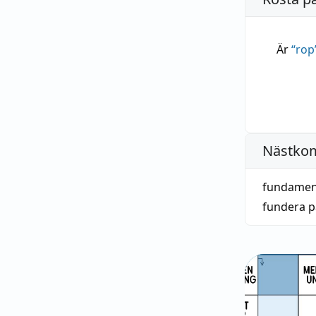
Är
“
rop
Nästko
fundament
fundera p