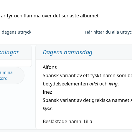
a är fyr och flamma över det senaste albumet
 dagens uttryck
Här hittar du alla uttry
kningar
Dagens namnsdag
Alfons
a mina
Spansk variant av ett tyskt namn som b
kord
betydelseelementen
ädel
och
ivrig
.
Inez
Spansk variant av det grekiska namnet 
kysk
.
Besläktade namn:
Lilja