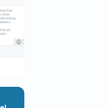
idrag från
 röster
vilka bidrag
rdboken.
licka på
edan.
e!