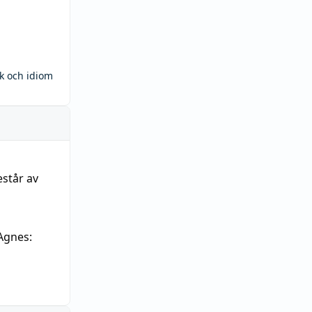
ck och idiom
estår av
Agnes: