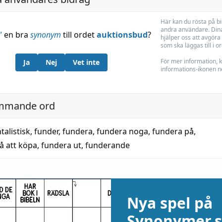
Här kan du rösta på b
andra användare. Dina
”
en bra
synonym
till ordet
auktionsbud
?
hjälper oss att avgöra 
som ska läggas till i o
För mer information, k
Ja
Nej
Vet inte
informations-ikonen n
mmande ord
alistisk
,
funder
,
fundera
,
fundera noga
,
fundera på
,
å att köpa
,
fundera ut
,
funderande
Nya spel på
Synonymer.s