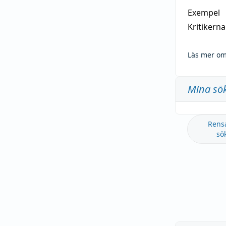
Exempel
Kritikern
Läs mer om
Mina sö
Rens
sö