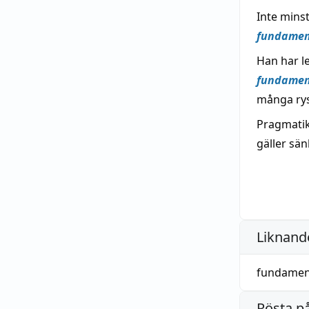
Inte mins
fundamen
Han har l
fundamen
många rys
Pragmatik
gäller sän
Liknande
fundamen
Rösta p