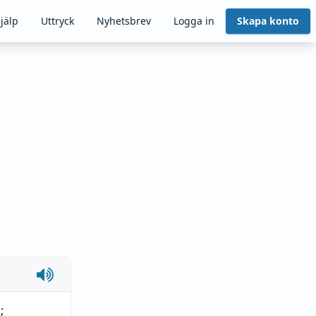
jälp
Uttryck
Nyhetsbrev
Logga in
Skapa konto
n
;