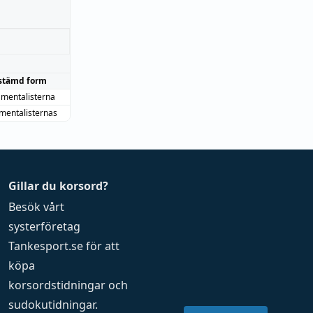
stämd form
mentalisterna
mentalisternas
Gillar du korsord?
Besök vårt
systerföretag
Tankesport.se
för att
köpa
korsordstidningar
och
sudokutidningar
.