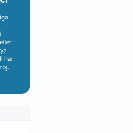
r
iga
d
eller
nya
l har
röj.