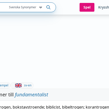
Spel
Kryssh
Svenska Synonymer
empel
sv-en
er till
fundamentalist
trogen
,
bokstavstroende
;
biblicist
,
bibeltrogen
;
korantroge