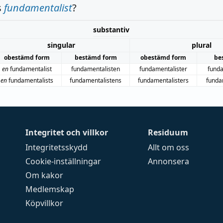
s
fundamentalist
?
substantiv
singular
plural
obestämd form
bestämd form
obestämd form
be
en
fundamentalist
fundamentalisten
fundamentalister
funda
en
fundamentalists
fundamentalistens
fundamentalisters
funda
Integritet och villkor
Residuum
Integritetsskydd
Allt om oss
Cookie-inställningar
Annonsera
Om kakor
Medlemskap
Köpvillkor