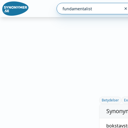
Betydelser
Ex
Synonym
bokstavs