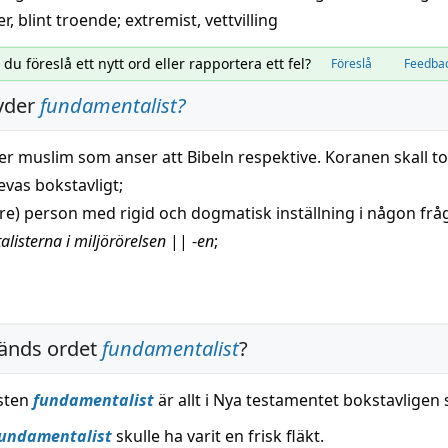
er
,
blint troende
;
extremist
,
vettvilling
l du föreslå ett nytt ord eller rapportera ett fel?
Föreslå
Feedba
yder
fundamentalist
?
ler
muslim
som
anser
att Bibeln
respektive
.
Koranen
skall t
levas
bokstavligt
;
are) person med
rigid
och
dogmatisk
inställning
i någon
frå
listerna i miljörörelsen
||
-
en
;
änds ordet
fundamentalist
?
isten
fundamentalist
är allt i Nya testamentet bokstavligen 
undamentalist
skulle ha varit en frisk fläkt.