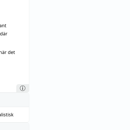
ant
 där
när det
istisk