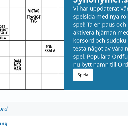
Vi har uppdaterat vå
spelsida med nya rol
spel! Ta en paus och
aktivera hjärnan me
korsord och sudoku 
testa något av våra 
spel. Populära Ordful
nu bytt namn till Ord
Spela
ord
ang