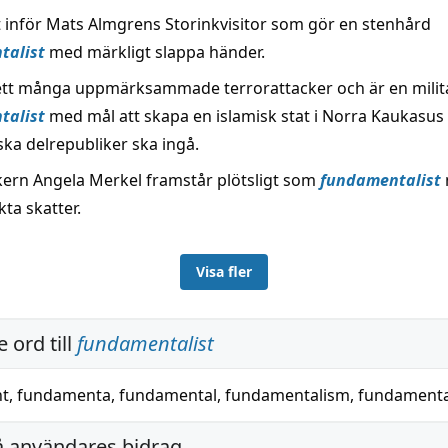
t inför Mats Almgrens Storinkvisitor som gör en stenhård
talist
med märkligt slappa händer.
ett många uppmärksammade terrorattacker och är en milit
talist
med mål att skapa en islamisk stat i Norra Kaukasus
ka delrepubliker ska ingå.
ern Angela Merkel framstår plötsligt som
fundamentalist
kta skatter.
Visa fler
 ord till
fundamentalist
t
,
fundamenta
,
fundamental
,
fundamentalism
,
fundamental
å användares bidrag