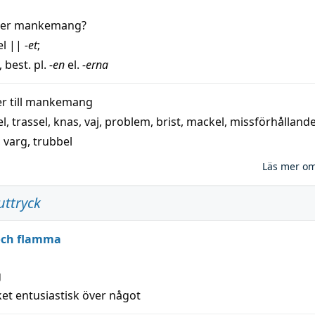
der
mankemang
?
el
||
-et
;
, best. pl.
-en
el.
-erna
 till
mankemang
el
,
trassel
,
knas
,
vaj
,
problem
,
brist
,
mackel
,
missförhålland
,
varg
,
trubbel
Läs mer o
uttryck
 och flamma
g
et entusiastisk över något