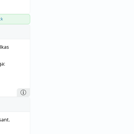
ck
olkas
ga
:
sant.