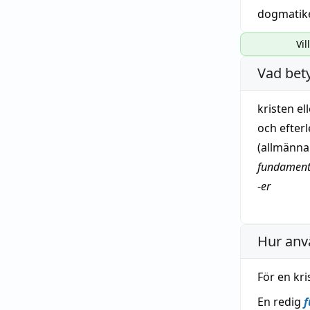
dogmatik
Vil
Vad bet
kristen
el
och efter
(allmänn
fundamenta
-
er
Hur anv
För en kr
En redig
f