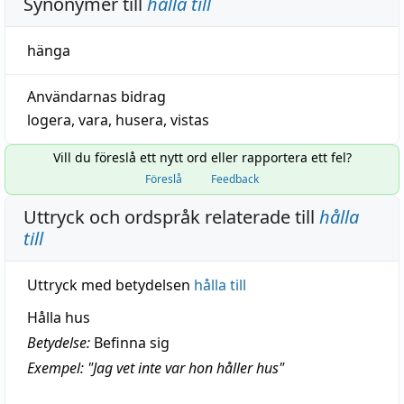
Synonymer till
hålla till
hänga
Användarnas bidrag
logera
,
vara
,
husera
,
vistas
Vill du föreslå ett nytt ord eller rapportera ett fel?
Föreslå
Feedback
Uttryck och ordspråk relaterade till
hålla
till
Uttryck med betydelsen
hålla till
Hålla hus
Betydelse:
Befinna sig
Exempel: "Jag vet inte var hon håller hus"