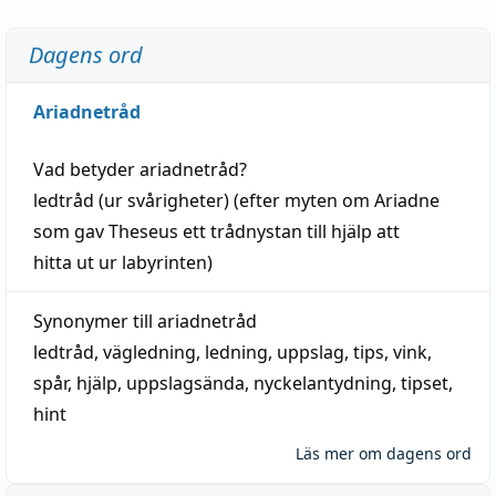
Dagens ord
Ariadnetråd
Vad betyder
ariadnetråd
?
ledtråd
(ur svårigheter) (efter myten om Ariadne
som gav Theseus ett trådnystan till
hjälp
att
hitta
ut ur labyrinten)
Synonymer till
ariadnetråd
ledtråd
,
vägledning
,
ledning
,
uppslag
,
tips
,
vink
,
spår
,
hjälp
,
uppslagsända
, nyckelantydning,
tipset
,
hint
Läs mer om dagens ord