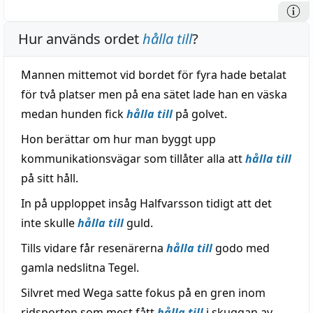
Hur används ordet
hålla till
?
Mannen mittemot vid bordet för fyra hade betalat
för två platser men på ena sätet lade han en väska
medan hunden fick
hålla till
på golvet.
Hon berättar om hur man byggt upp
kommunikationsvägar som tillåter alla att
hålla till
på sitt håll.
In på upploppet insåg Halfvarsson tidigt att det
inte skulle
hålla till
guld.
Tills vidare får resenärerna
hålla till
godo med
gamla nedslitna Tegel.
Silvret med Wega satte fokus på en gren inom
ridsporten som mest fått
hålla till
i skuggan av