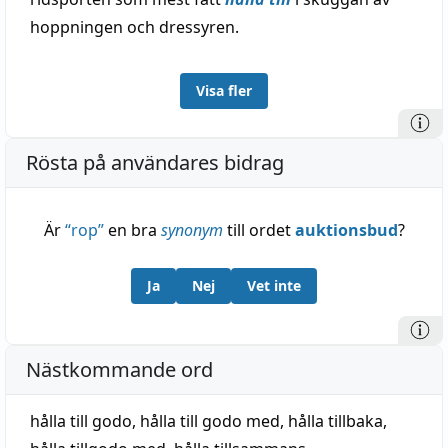
hoppningen och dressyren.
Visa fler
Rösta på användares bidrag
Är
“
rop
”
en bra
synonym
till ordet
auktionsbud
?
Ja
Nej
Vet inte
Nästkommande ord
hålla till godo
,
hålla till godo med
,
hålla tillbaka
,