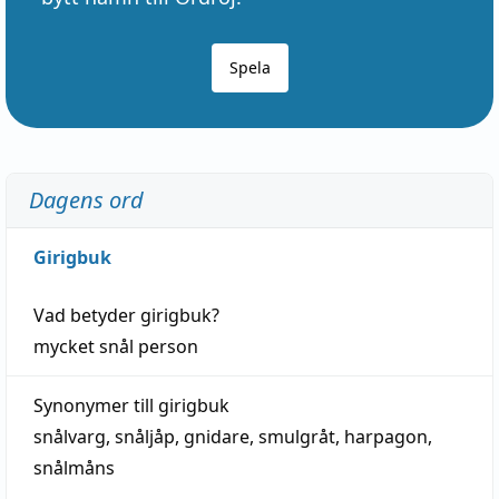
Spela
Dagens ord
Girigbuk
Vad betyder
girigbuk
?
mycket
snål
person
Synonymer till
girigbuk
snålvarg
,
snåljåp
,
gnidare
,
smulgråt
,
harpagon
,
snålmåns