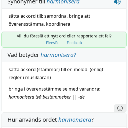
Synonymer till
harmonisera
sätta ackord till
;
samordna
,
bringa att
överensstämma
,
koordinera
Vill du föreslå ett nytt ord eller rapportera ett fel?
Föreslå
Feedback
Vad betyder
harmonisera
?
sätta
ackord
(stämmor) till en
melodi
(enligt
regler
i musikläran)
bringa
i
överensstämmelse
med
varandra
:
harmonisera två bestämmelser
||
-
de
Hur används ordet
harmonisera
?