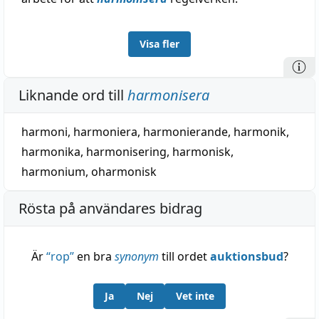
Visa fler
Liknande ord till
harmonisera
harmoni
,
harmoniera
,
harmonierande
,
harmonik
,
harmonika
,
harmonisering
,
harmonisk
,
harmonium
,
oharmonisk
Rösta på användares bidrag
Är
“
rop
”
en bra
synonym
till ordet
auktionsbud
?
Ja
Nej
Vet inte