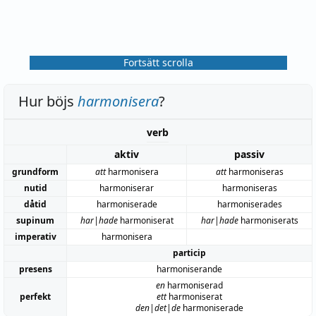
Fortsätt scrolla
Hur böjs
harmonisera
?
verb
aktiv
passiv
grundform
att
harmonisera
att
harmoniseras
nutid
harmoniserar
harmoniseras
dåtid
harmoniserade
harmoniserades
supinum
har|hade
harmoniserat
har|hade
harmoniserats
imperativ
harmonisera
particip
presens
harmoniserande
en
harmoniserad
perfekt
ett
harmoniserat
den|det|de
harmoniserade