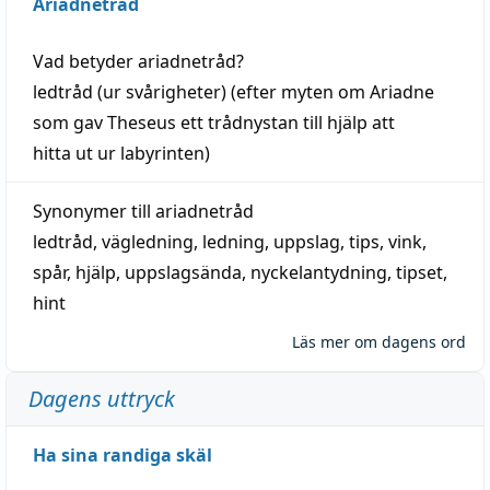
Ariadnetråd
Vad betyder
ariadnetråd
?
ledtråd
(ur svårigheter) (efter myten om Ariadne
som gav Theseus ett trådnystan till
hjälp
att
hitta
ut ur labyrinten)
Synonymer till
ariadnetråd
ledtråd
,
vägledning
,
ledning
,
uppslag
,
tips
,
vink
,
spår
,
hjälp
,
uppslagsända
, nyckelantydning,
tipset
,
hint
Läs mer om dagens ord
Dagens uttryck
Ha sina randiga skäl