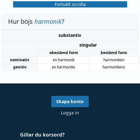
Fortsätt scrolla
Hur böjs
harmonik
?
substantiv
singular
obestämd form
bestämd form
nominativ
en
harmonik
harmoniken
genitiv
en
harmoniks
harmonikens
Skapa konto
Logga in
Gillar du korsord?