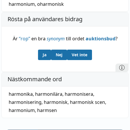
harmonium
,
oharmonisk
Rösta på användares bidrag
Är
“
rop
”
en bra
synonym
till ordet
auktionsbud
?
Ja
Nej
Vet inte
Nästkommande ord
harmonika
,
harmonilära
,
harmonisera
,
harmonisering
,
harmonisk
,
harmonisk scen
,
harmonium
,
harmsen