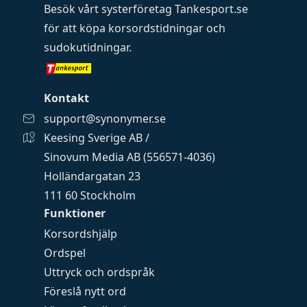
Besök vårt systerföretag
Tankesport.se
för att köpa
korsordstidningar
och
sudokutidningar
.
Kontakt
support@synonymer.se
Keesing Sverige AB /
Sinovum Media AB (556571-4036)
Holländargatan 23
111 60 Stockholm
Funktioner
Korsordshjälp
Ordspel
Uttryck och ordspråk
Föreslå nytt ord