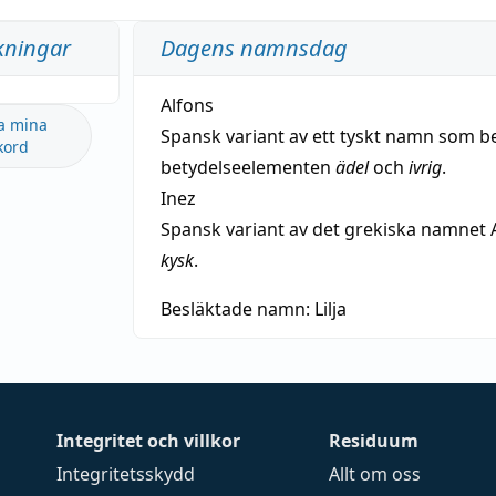
kningar
Dagens namnsdag
Alfons
a mina
Spansk variant av ett tyskt namn som b
kord
betydelseelementen
ädel
och
ivrig
.
Inez
Spansk variant av det grekiska namnet 
kysk
.
Besläktade namn:
Lilja
Integritet och villkor
Residuum
Integritetsskydd
Allt om oss