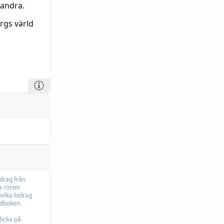
randra.
rgs värld
idrag från
 röster
vilka bidrag
rdboken.
licka på