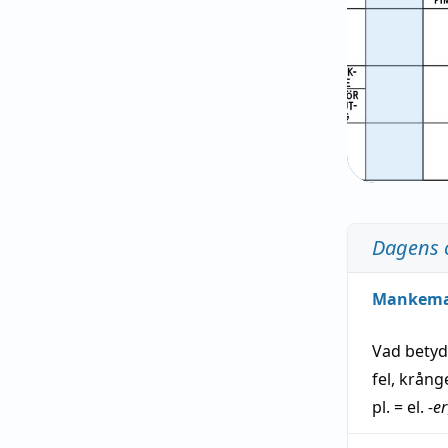
Dagens 
Mankem
Vad bety
fel
,
krång
pl. = el.
-er