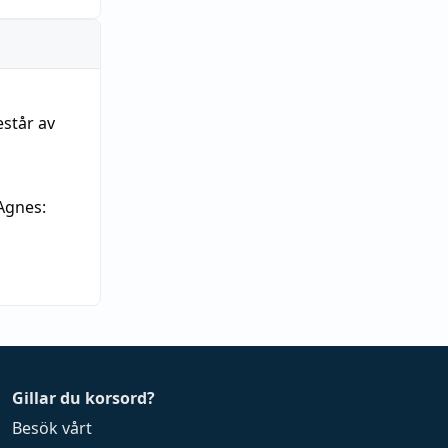
estår av
Agnes:
Gillar du korsord?
Besök vårt