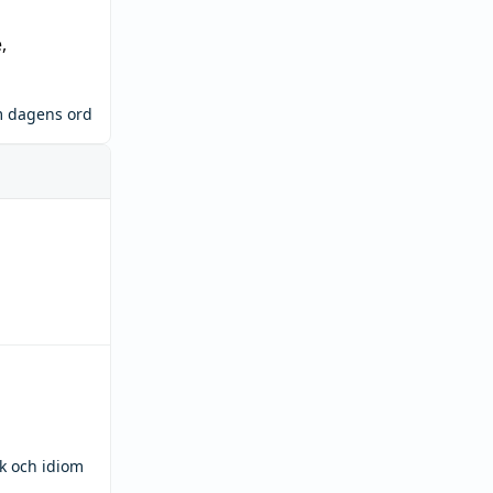
e
,
m dagens ord
ck och idiom