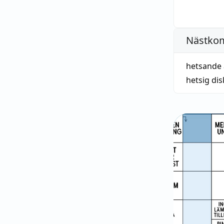
Nästko
hetsande 
hetsig di