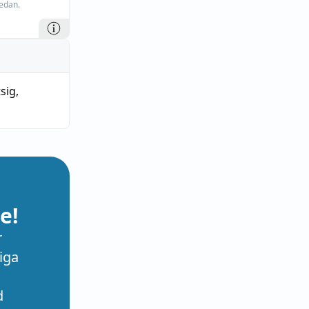
edan.
sig
,
e!
r
iga
d