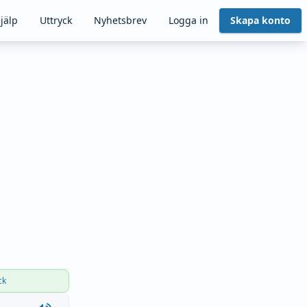
jälp
Uttryck
Nyhetsbrev
Logga in
Skapa konto
ck