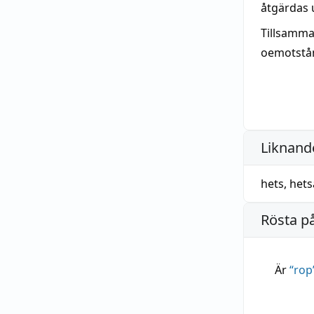
åtgärdas 
Tillsamman
oemotstån
Liknande
hets
,
hets
Rösta p
Är
“
rop