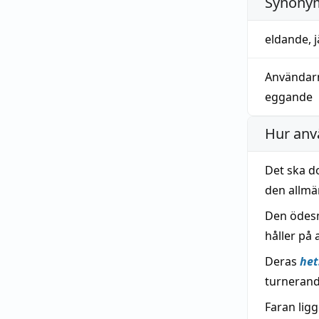
Synonym
eldande
,
j
Användar
eggande
Hur anv
Det ska d
den allmä
Den ödesm
håller på
Deras
he
turnerand
Faran ligg