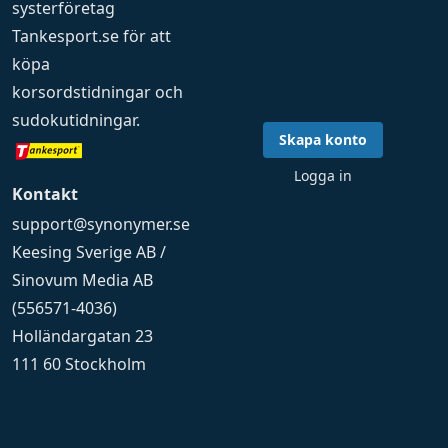
systerföretag
Tankesport.se
för att
köpa
korsordstidningar
och
sudokutidningar
.
Skapa konto
Logga in
Kontakt
support@synonymer.se
Keesing Sverige AB /
Sinovum Media AB
(556571-4036)
Holländargatan 23
111 60 Stockholm