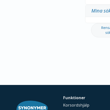
Mina sö
Rens
sö
Funktioner
Korsordshjälp