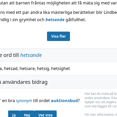
utan att barnen fråntas möjligheten att få mäta sig med va
s med ett par andra lika mästerliga berättelser blir Lindbe
dlig i sin grymhet och
hetsande
gåtfullhet.
Visa fler
 ord till
hetsande
a
,
hetsad
,
hetsare
,
hetsig
,
hetsighet
å användares bidrag
Här kan du rösta på b
andra användare. Dina
”
en bra
synonym
till ordet
auktionsbud
?
hjälper oss att avgöra 
som ska läggas till i o
För mer information, k
Ja
Nej
Vet inte