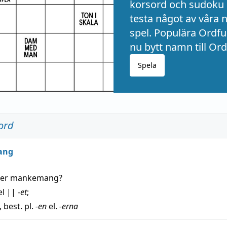
korsord och sudoku 
testa något av våra 
spel. Populära Ordful
nu bytt namn till Ord
Spela
ord
ang
der
mankemang
?
el
||
-et
;
, best. pl.
-en
el.
-erna