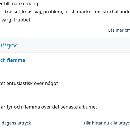
 till
mankemang
el
,
trassel
,
knas
,
vaj
,
problem
,
brist
,
mackel
,
missförhålland
,
varg
,
trubbel
Läs mer o
uttryck
 och flamma
g
et entusiastisk över något
a är fyr och flamma över det senaste albumet
 dagens uttryck
Här hittar du alla uttry