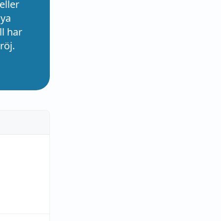
eller
nya
l har
röj.