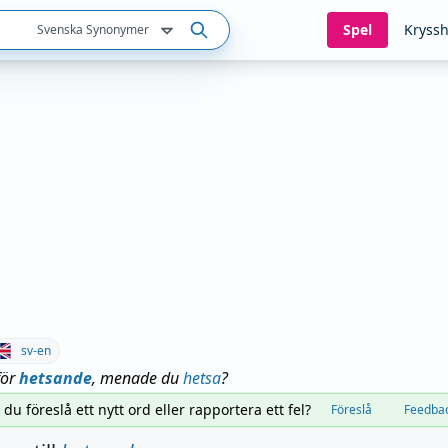
Spel
Kryssh
Svenska Synonymer
sv-en
för
hetsande
, menade du
hetsa
?
l du föreslå ett nytt ord eller rapportera ett fel?
Föreslå
Feedba