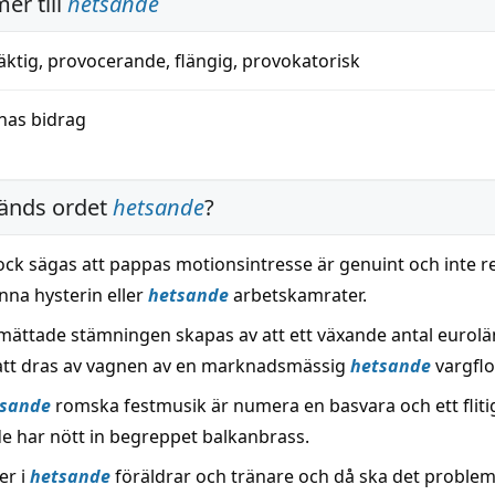
er till
hetsande
äktig
,
provocerande
,
flängig
,
provokatorisk
nas bidrag
änds ordet
hetsande
?
ock sägas att pappas motionsintresse är genuint och inte re
nna hysterin eller
hetsande
arbetskamrater.
ättade stämningen skapas av att ett växande antal eurol
 att dras av vagnen av en marknadsmässig
hetsande
vargflo
tsande
romska festmusik är numera en basvara och ett fliti
e har nött in begreppet balkanbrass.
er i
hetsande
föräldrar och tränare och då ska det proble