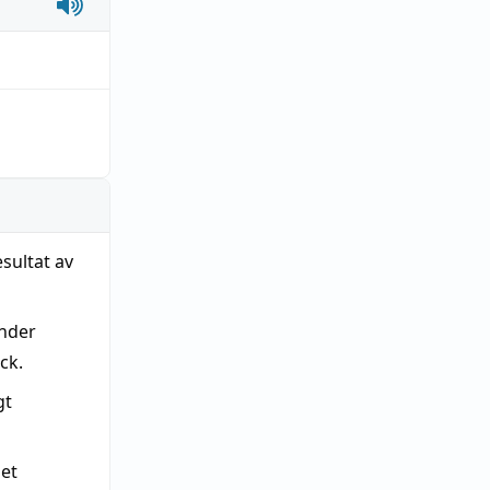
sultat av
änder
ck.
gt
met