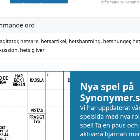
informations-ikonen n
mmande ord
agitator
,
hetsare
,
hetsartikel
,
hetsbantning
,
hetshunger
,
het
skussion
,
hetsig iver
Nya spel på
Synonymer.s
Vi har uppdaterat vå
spelsida med nya rol
spel! Ta en paus och
aktivera hjärnan me