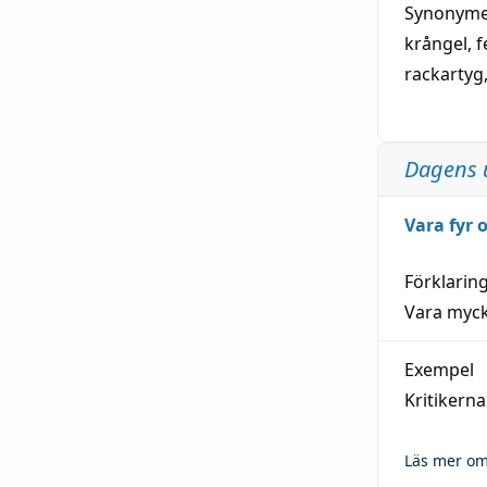
Synonymer
krångel
,
f
rackartyg
Dagens 
Vara fyr
Förklarin
Vara myck
Exempel
Kritikern
Läs mer om