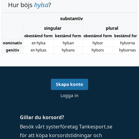
Hur böjs
hylsa
?
substantiv
singular
plural
obestämd form
bestämd form
obestämd form
bestämd for
nominativ
en
hylsa
hylsan
hylsor
hylsorna
genitiv
en
hylsas
hylsans
hylsors
hylsornas
Skapa konto
Logga in
Gillar du korsord?
Besök vårt systerföretag
Tankesport.se
för att köpa
korsordstidningar
och