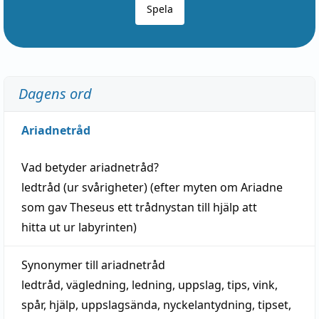
Spela
Dagens ord
Ariadnetråd
Vad betyder
ariadnetråd
?
ledtråd
(ur svårigheter) (efter myten om Ariadne
som gav Theseus ett trådnystan till
hjälp
att
hitta
ut ur labyrinten)
Synonymer till
ariadnetråd
ledtråd
,
vägledning
,
ledning
,
uppslag
,
tips
,
vink
,
spår
,
hjälp
,
uppslagsända
, nyckelantydning,
tipset
,