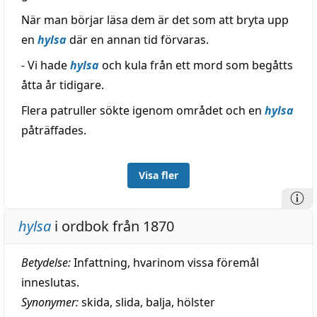
När man börjar läsa dem är det som att bryta upp
en
hylsa
där en annan tid förvaras.
- Vi hade
hylsa
och kula från ett mord som begåtts
åtta år tidigare.
Flera patruller sökte igenom området och en
hylsa
påträffades.
Visa fler
hylsa
i ordbok från 1870
Betydelse:
Infattning, hvarinom vissa föremål
inneslutas.
Synonymer:
skida
,
slida
,
balja
,
hölster