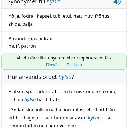
Synonymer till
hylsa
hölje
,
fodral
,
kapsel
,
tub
,
etui
,
hatt
,
huv
;
fröhus
,
skida
,
balja
Användarnas bidrag
muff
,
patron
Vill du föreslå ett nytt ord eller rapportera ett fel?
Föreslå
Feedback
Hur används ordet
hylsa
?
Platsen spärrades av för en teknisk undersökning
och en
hylsa
har hittats.
- Sedan ska poliserna ha hört minst ett skott från
ett buskage och sett hur delar av en
hylsa
trillar
genom luften och ner över dem.