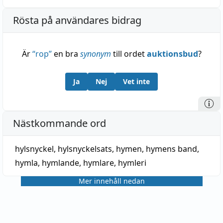
Rösta på användares bidrag
Är
“
rop
”
en bra
synonym
till ordet
auktionsbud
?
Ja
Nej
Vet inte
Nästkommande ord
hylsnyckel
,
hylsnyckelsats
,
hymen
,
hymens band
,
hymla
,
hymlande
,
hymlare
,
hymleri
Mer innehåll nedan