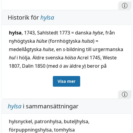
Historik för
hylsa
hylsa
, 1743, Sahlstedt 1773 = danska
hylse
, från
nyhögtyska
hülse
(fornhögtyska
hulsa
) =
medellågtyska
hulse
, en
s-
bildning till urgermanska
hul
i hölja. Äldre svenska
hölsa
Acrel 1745, Weste
1807, Dalin 1850 (med
ö
av äldre
y
) beror på
tidigare lån.
Visa mer
hylsa
i sammansättningar
hylsnyckel
,
patronhylsa
,
buteljhylsa
,
förpuppningshylsa
,
tomhylsa