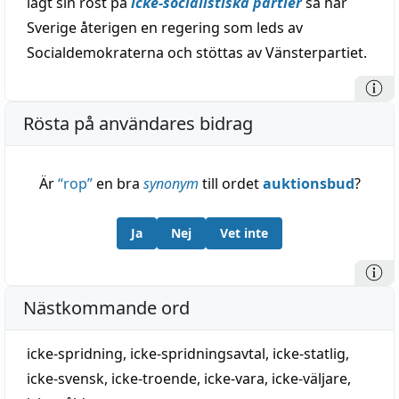
lagt sin röst på
icke-socialistiska partier
så har
Sverige återigen en regering som leds av
Socialdemokraterna och stöttas av Vänsterpartiet.
Rösta på användares bidrag
Är
“
rop
”
en bra
synonym
till ordet
auktionsbud
?
Ja
Nej
Vet inte
Nästkommande ord
icke-spridning
,
icke-spridningsavtal
,
icke-statlig
,
icke-svensk
,
icke-troende
,
icke-vara
,
icke-väljare
,