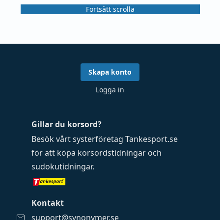
Fortsätt scrolla
Skapa konto
Logga in
Gillar du korsord?
Besök vårt systerföretag
Tankesport.se
för att köpa
korsordstidningar
och
sudokutidningar
.
Kontakt
support@synonymer.se