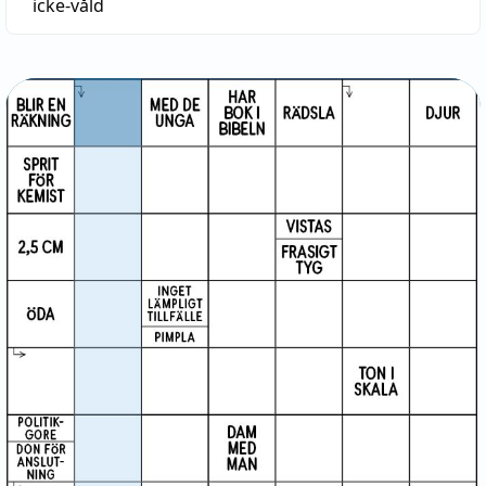
icke-våld