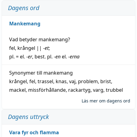
Dagens ord
Mankemang
Vad betyder
mankemang
?
fel
,
krångel
||
-et
;
pl. = el.
-er
, best. pl.
-en
el.
-erna
Synonymer till
mankemang
krångel
,
fel
,
trassel
,
knas
,
vaj
,
problem
,
brist
,
mackel
,
missförhållande
,
rackartyg
,
varg
,
trubbel
Läs mer om dagens ord
Dagens uttryck
Vara fyr och flamma