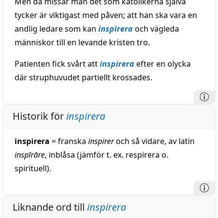
Men då missar man det som katolikerna själva
tycker är viktigast med påven; att han ska vara en
andlig ledare som kan
inspirera
och vägleda
människor till en levande kristen tro.
Patienten fick svårt att
inspirera
efter en olycka
där struphuvudet partiellt krossades.
Historik för
inspirera
inspirera
= franska
inspirer
och så vidare, av latin
inspīrāre
, inblåsa (jämför t. ex. respirera o.
spirituell).
Liknande ord till
inspirera