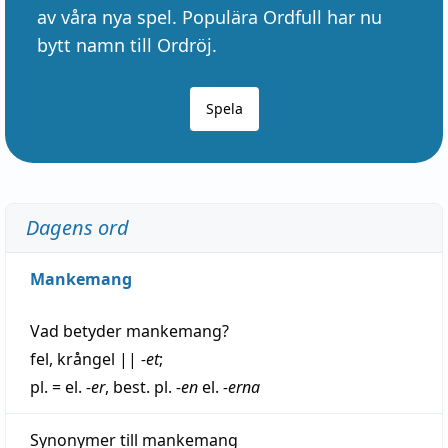
av våra nya spel. Populära Ordfull har nu
bytt namn till Ordröj.
Spela
Dagens ord
Mankemang
Vad betyder
mankemang
?
fel
,
krångel
||
-et
;
pl. = el.
-er
, best. pl.
-en
el.
-erna
Synonymer till
mankemang