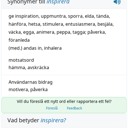
Synonymer till
inspirera
ge inspiration
,
uppmuntra
,
sporra
,
elda
,
tända
,
hänföra
,
hetsa
,
stimulera
,
entusiasmera
,
besjäla
,
väcka
,
egga
,
animera
,
peppa
,
tagga
;
påverka
,
föranleda
(med.)
andas in
,
inhalera
motsatsord
hämma
,
avskräcka
Användarnas bidrag
motivera
,
påverka
Vill du föreslå ett nytt ord eller rapportera ett fel?
Föreslå
Feedback
Vad betyder
inspirera
?