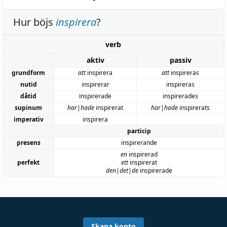
Hur böjs
inspirera
?
verb
aktiv
passiv
grundform
att
inspirera
att
inspireras
nutid
inspirerar
inspireras
dåtid
inspirerade
inspirerades
supinum
har|hade
inspirerat
har|hade
inspirerats
imperativ
inspirera
particip
presens
inspirerande
en
inspirerad
perfekt
ett
inspirerat
den|det|de
inspirerade
Skapa konto