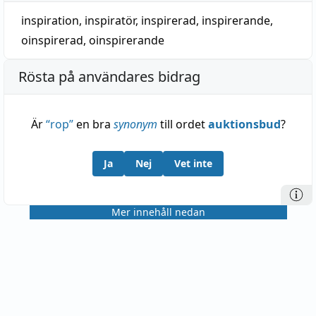
inspiration
,
inspiratör
,
inspirerad
,
inspirerande
,
oinspirerad
,
oinspirerande
Rösta på användares bidrag
Är
“
rop
”
en bra
synonym
till ordet
auktionsbud
?
Ja
Nej
Vet inte
Mer innehåll nedan