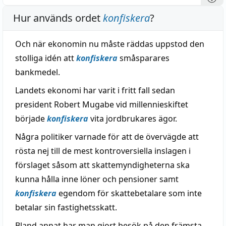
Hur används ordet
konfiskera
?
Och när ekonomin nu måste räddas uppstod den
stolliga idén att
konfiskera
småsparares
bankmedel.
Landets ekonomi har varit i fritt fall sedan
president Robert Mugabe vid millennieskiftet
började
konfiskera
vita jordbrukares ägor.
Några politiker varnade för att de övervägde att
rösta nej till de mest kontroversiella inslagen i
förslaget såsom att skattemyndigheterna ska
kunna hålla inne löner och pensioner samt
konfiskera
egendom för skattebetalare som inte
betalar sin fastighetsskatt.
Bland annat har man gjort besök på den främsta