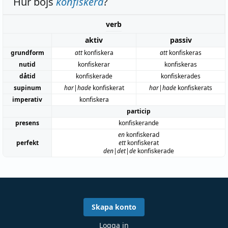
Hur böjs
konfiskera
?
verb
aktiv
passiv
grundform
att
konfiskera
att
konfiskeras
nutid
konfiskerar
konfiskeras
dåtid
konfiskerade
konfiskerades
supinum
har|hade
konfiskerat
har|hade
konfiskerats
imperativ
konfiskera
particip
presens
konfiskerande
en
konfiskerad
perfekt
ett
konfiskerat
den|det|de
konfiskerade
Skapa konto
Logga in