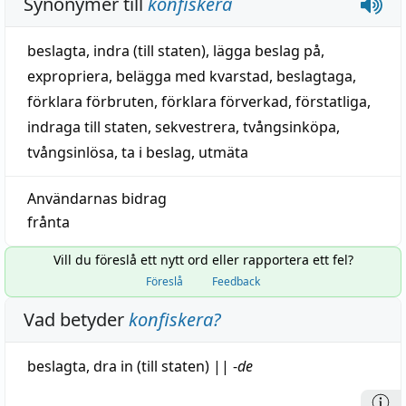
Synonymer till
konfiskera
beslagta
,
indra
(
till
staten
),
lägga beslag på
,
expropriera
,
belägga med kvarstad
,
beslagtaga
,
förklara förbruten
,
förklara förverkad
,
förstatliga
,
indraga till staten
,
sekvestrera
,
tvångsinköpa
,
tvångsinlösa
,
ta i beslag
,
utmäta
Användarnas bidrag
frånta
Vill du föreslå ett nytt ord eller rapportera ett fel?
Föreslå
Feedback
Vad betyder
konfiskera
?
beslagta
, dra in (till staten)
||
-
de