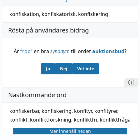
konfiskation
,
konfiskatorisk
,
konfiskering
Rösta på användares bidrag
Är
“
rop
”
en bra
synonym
till ordet
auktionsbud
?
Ja
Nej
Vet inte
Nästkommande ord
konfiskerbar
,
konfiskering
,
konfityr
,
konfityrer
,
konflikt
,
konfliktforskning
,
konfliktfri
,
konfliktfråga
Mer innehåll nedan