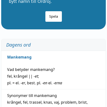
bytt namn till Ordröj.
Spela
Dagens ord
Mankemang
Vad betyder
mankemang
?
fel
,
krångel
||
-et
;
pl. = el.
-er
, best. pl.
-en
el.
-erna
Synonymer till
mankemang
krångel
,
fel
,
trassel
,
knas
,
vaj
,
problem
,
brist
,