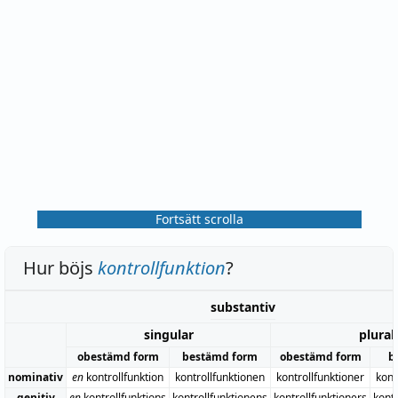
Fortsätt scrolla
Hur böjs
kontrollfunktion
?
substantiv
singular
plural
obestämd form
bestämd form
obestämd form
b
nominativ
en
kontrollfunktion
kontrollfunktionen
kontrollfunktioner
kont
genitiv
en
kontrollfunktions
kontrollfunktionens
kontrollfunktioners
kont