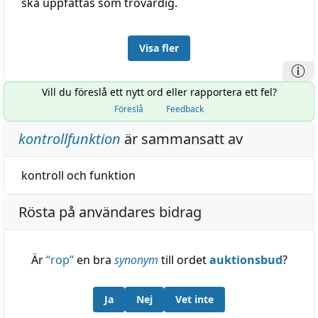
ska uppfattas som trovärdig.
Visa fler
Vill du föreslå ett nytt ord eller rapportera ett fel?
Föreslå
Feedback
kontrollfunktion
är sammansatt av
kontroll
och
funktion
Rösta på användares bidrag
Är
“
rop
”
en bra
synonym
till ordet
auktionsbud
?
Ja
Nej
Vet inte