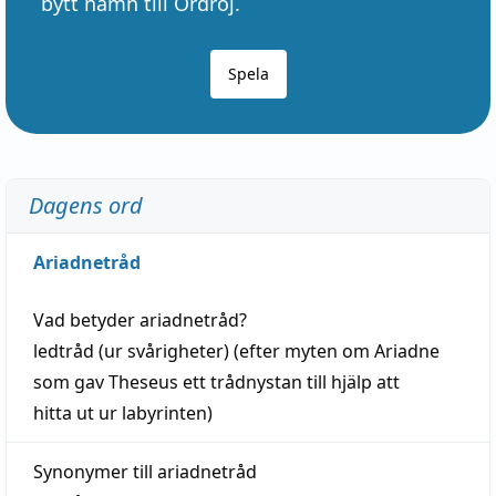
bytt namn till Ordröj.
Spela
Dagens ord
Ariadnetråd
Vad betyder
ariadnetråd
?
ledtråd
(ur svårigheter) (efter myten om Ariadne
som gav Theseus ett trådnystan till
hjälp
att
hitta
ut ur labyrinten)
Synonymer till
ariadnetråd