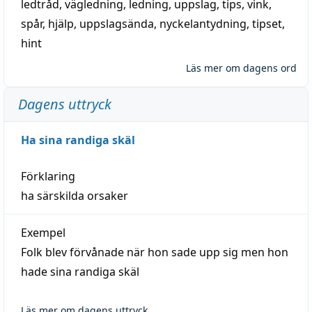
ledtråd
,
vägledning
,
ledning
,
uppslag
,
tips
,
vink
,
spår
,
hjälp
,
uppslagsända
, nyckelantydning,
tipset
,
hint
Läs mer om dagens ord
Dagens uttryck
Ha sina randiga skäl
Förklaring
ha särskilda orsaker
Exempel
Folk blev förvånade när hon sade upp sig men hon
hade sina randiga skäl
Läs mer om dagens uttryck