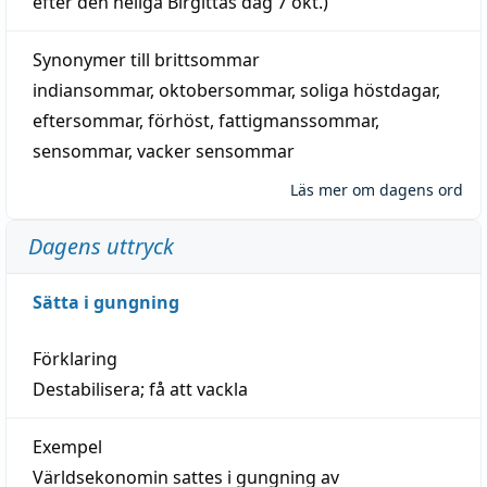
efter den heliga Birgittas
dag
7 okt.)
Synonymer till
brittsommar
indiansommar
,
oktobersommar
,
soliga höstdagar
,
eftersommar
,
förhöst
,
fattigmanssommar
,
sensommar
,
vacker sensommar
Läs mer om dagens ord
Dagens uttryck
Sätta i gungning
Förklaring
Destabilisera; få att vackla
Exempel
Världsekonomin sattes i gungning av