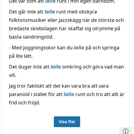
Det var som att
lalla
runt i min egen barndom.
Det går inte att
lalla
runt med obskyra
folktonsmusiker eller jazzskägg när de största och
bredaste skivbolagen har skaffat sig utrymme på
bästa sändningstid.
- Med joggningsskor kan du
lalla
på och springa
på lite lätt.
Det duger inte att
lalla
omkring och göra vad man
vill.
Jag tror faktiskt att det kan vara bra att vara
paranoid i stället för att
lalla
runt och tro att allt är
frid och fröjd.
Visa fler