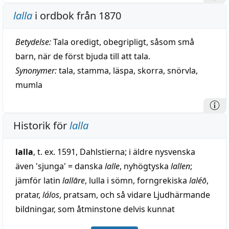
lalla
i ordbok från 1870
Betydelse:
Tala oredigt, obegripligt, såsom små
barn, när de först bjuda till att tala.
Synonymer:
tala
,
stamma
,
läspa
,
skorra
,
snörvla
,
mumla
Historik för
lalla
lalla
, t. ex. 1591, Dahlstierna; i äldre nysvenska
även 'sjunga' = danska
lalle
, nyhögtyska
lallen
;
jämför latin
lallāre
, lulla i sömn, forngrekiska
laléō
,
pratar,
lálos
, pratsam, och så vidare Ljudhärmande
bildningar, som åtminstone delvis kunnat
uppkomma oberoende av varandra, såsom