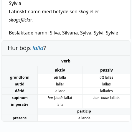
Sylvia
Latinskt namn med betydelsen
skog
eller
skogsflicka
.
Besläktade namn:
Silva, Silvana, Sylva, Sylvi, Sylvie
Hur böjs
lalla
?
verb
aktiv
passiv
grundform
att
lalla
att
lallas
nutid
lallar
lallas
dåtid
lallade
lallades
supinum
har|hade
lallat
har|hade
lallats
imperativ
lalla
particip
presens
lallande