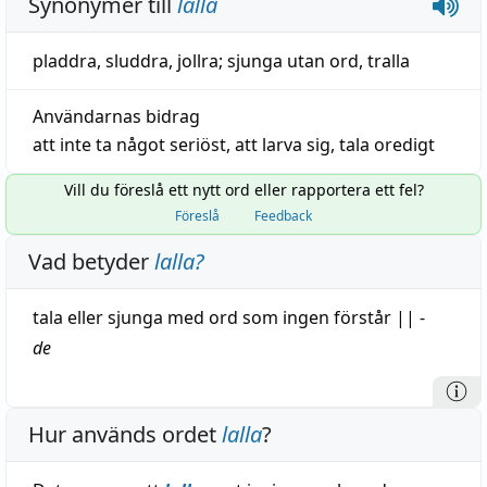
Synonymer till
lalla
pladdra
,
sluddra
,
jollra
;
sjunga utan ord
,
tralla
Användarnas bidrag
att
inte
ta
något
seriöst
,
att
larva
sig
,
tala oredigt
Vill du föreslå ett nytt ord eller rapportera ett fel?
Föreslå
Feedback
Vad betyder
lalla
?
tala
eller
sjunga
med ord som ingen
förstår
||
-
de
Hur används ordet
lalla
?