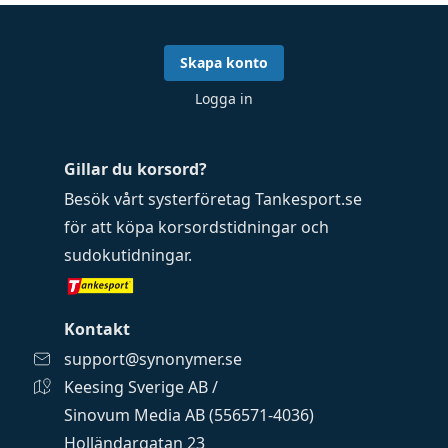
Skapa konto
Logga in
Gillar du korsord?
Besök vårt systerföretag
Tankesport.se
för att köpa
korsordstidningar
och
sudokutidningar
.
Kontakt
support@synonymer.se
Keesing Sverige AB /
Sinovum Media AB (556571-4036)
Holländargatan 23