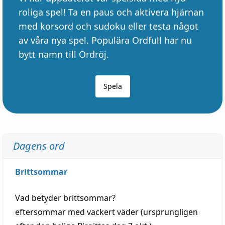
roliga spel! Ta en paus och aktivera hjärnan
med korsord och sudoku eller testa något
av våra nya spel. Populära Ordfull har nu
bytt namn till Ordröj.
Spela
Dagens ord
Brittsommar
Vad betyder
brittsommar
?
eftersommar
med
vackert
väder
(
ursprungligen