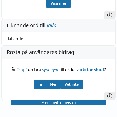
Visa mer
sannolikt är fallet med t. ex. lalla o. lulla.
Liknande ord till
lalla
lallande
Rösta på användares bidrag
Är
“
rop
”
en bra
synonym
till ordet
auktionsbud
?
Ja
Nej
Vet inte
Mer innehåll nedan