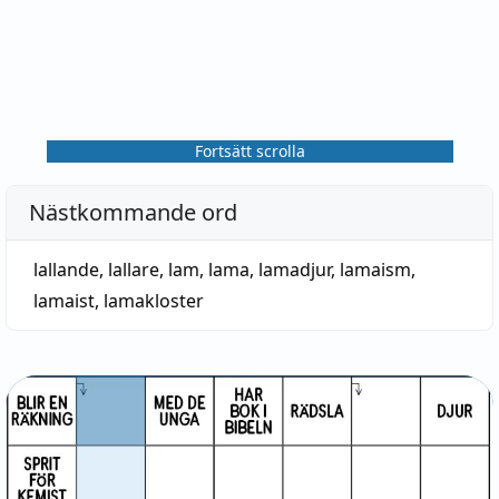
Fortsätt scrolla
Nästkommande ord
lallande
,
lallare
,
lam
,
lama
,
lamadjur
,
lamaism
,
lamaist
,
lamakloster