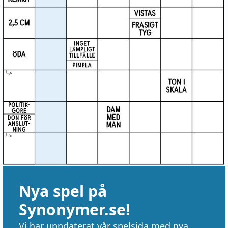
Nya spel på
Synonymer.se!
Vi har uppdaterat vår spelsida med nya