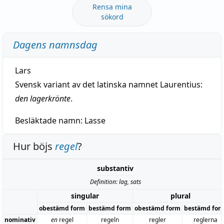
Rensa mina
sökord
Dagens namnsdag
Lars
Svensk variant av det latinska namnet Laurentius:
den lagerkrönte
.
Besläktade namn:
Lasse
Hur böjs
regel
?
substantiv
Definition: lag, sats
singular
plural
obestämd form
bestämd form
obestämd form
bestämd for
nominativ
en
regel
regeln
regler
reglerna