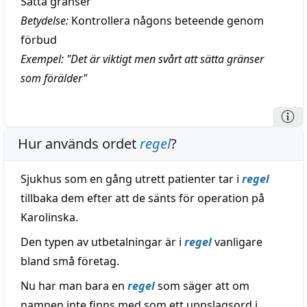
Sätta gränser
Betydelse:
Kontrollera någons beteende genom
förbud
Exempel: "Det är viktigt men svårt att sätta gränser
som förälder"
Hur används ordet
regel
?
Sjukhus som en gång utrett patienter tar i
regel
tillbaka dem efter att de sänts för operation på
Karolinska.
Den typen av utbetalningar är i
regel
vanligare
bland små företag.
Nu har man bara en
regel
som säger att om
namnen inte finns med som ett uppslagsord i