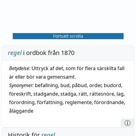
Fortsätt scrolla
regel
i ordbok från 1870
Betydelse:
Uttryck af det, som för flera särskilta fall
är eller bör vara gemensamt.
Synonymer:
befallning
,
bud
,
påbud
,
order
,
budord
,
föreskrift
,
stadgande
,
stadga
,
rätt
,
rättesnöre
,
lag
,
förordning
,
författning
,
reglemente
,
förordnande
,
åläggande
Historik för
regel