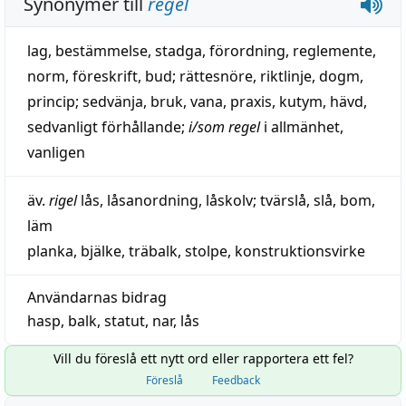
Synonymer till
regel
lag
,
bestämmelse
,
stadga
,
förordning
,
reglemente
,
norm
,
föreskrift
,
bud
;
rättesnöre
,
riktlinje
,
dogm
,
princip
;
sedvänja
,
bruk
,
vana
,
praxis
,
kutym
,
hävd
,
sedvanligt förhållande
;
i/som
regel
i allmänhet
,
vanligen
äv.
rigel
lås
,
låsanordning
,
låskolv
;
tvärslå
,
slå
,
bom
,
läm
planka
,
bjälke
,
träbalk
,
stolpe
,
konstruktionsvirke
Användarnas bidrag
hasp
,
balk
,
statut
,
nar
,
lås
Vill du föreslå ett nytt ord eller rapportera ett fel?
Föreslå
Feedback