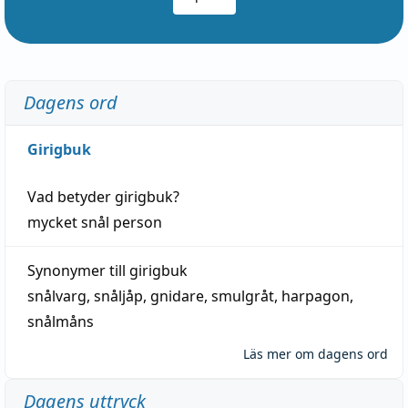
Dagens ord
Girigbuk
Vad betyder
girigbuk
?
mycket
snål
person
Synonymer till
girigbuk
snålvarg
,
snåljåp
,
gnidare
,
smulgråt
,
harpagon
,
snålmåns
Läs mer om dagens ord
Dagens uttryck