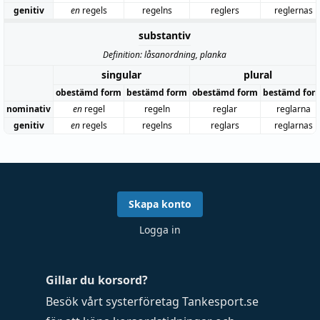
genitiv
en
regels
regelns
reglers
reglernas
substantiv
Definition: låsanordning, planka
singular
plural
obestämd form
bestämd form
obestämd form
bestämd for
nominativ
en
regel
regeln
reglar
reglarna
genitiv
en
regels
regelns
reglars
reglarnas
Skapa konto
Logga in
Gillar du korsord?
Besök vårt systerföretag
Tankesport.se