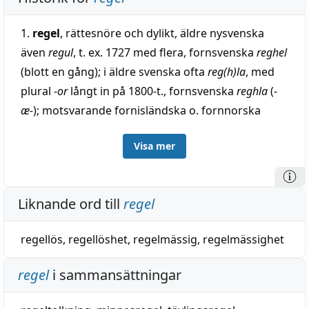
1.
regel
, rättesnöre och dylikt, äldre nysvenska
även
regul
, t. ex. 1727 med flera, fornsvenska
reghel
(blott en gång); i äldre svenska ofta
reg(h)la
, med
plural
-or
långt in på 1800-t., fornsvenska
reghla
(
-
æ-
); motsvarande fornisländska o. fornnorska
regla
, danska
regel
, medellågtyska
regule
,
regele
,
Visa mer
fornhögtyska
regula
(nyhögtyska
regel
),
anglosaxiska
regul
(engelska
rule
ej härav utan från
fornfranska
reule
, av medellatin
regula
); i nysvenska
Liknande ord till
regel
åtminstone delvis lån från nhty.; ytterst av
medellatin
regula
, motsvarande latin
rēgula
, spjäla,
regellös
,
regellöshet
,
regelmässig
,
regelmässighet
linjal, rättesnöre, regel, besläktat med latin
regere
,
styra, rikta (= regera), urbesläktat med rak. Jämför
regel
i sammansättningar
räl(s). Ordet betydde i urgermanska språk äldst
'klosterregel' o. inlånades samtidigt med flera