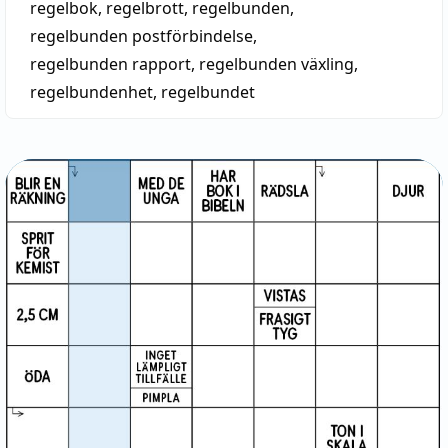
regelbok
,
regelbrott
,
regelbunden
,
— Ett inhemskt ord för 'regel' är äldre nysvenska
regelbunden postförbindelse
,
låsadrag(h)
Var. rer. 1538.
regelbunden rapport
,
regelbunden växling
,
regelbundenhet
,
regelbundet