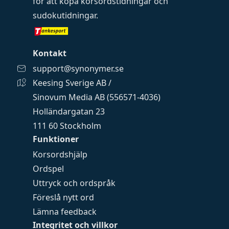
för att köpa
korsordstidningar
och
sudokutidningar
.
Kontakt
support@synonymer.se
Keesing Sverige AB /
Sinovum Media AB (556571-4036)
Holländargatan 23
111 60 Stockholm
Funktioner
Korsordshjälp
Ordspel
Uttryck och ordspråk
Föreslå nytt ord
Lämna feedback
Integritet och villkor