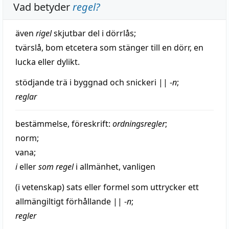
Vad betyder
regel
?
även
rigel
skjutbar del i dörrlås;
tvärslå
,
bom
etcetera
som
stänger
till en
dörr
, en
lucka
eller dylikt.
stödjande
trä
i
byggnad
och
snickeri
||
-
n
;
reglar
bestämmelse
,
föreskrift
:
ordningsregler
;
norm
;
vana
;
i
eller
som regel
i
allmänhet
, vanligen
(i vetenskap)
sats
eller
formel
som uttrycker ett
allmängiltigt
förhållande
||
-
n
;
regler