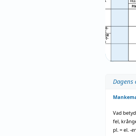
Dagens 
Mankem
Vad bety
fel
,
krång
pl. = el.
-er