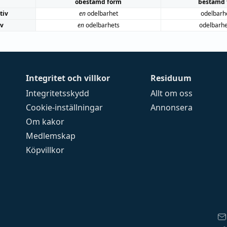
obestämd form
bestämd 
tiv
en
odelbarhet
odelbarh
iv
en
odelbarhets
odelbarh
Integritet och villkor
Residuum
Integritetsskydd
Allt om oss
Cookie-inställningar
Annonsera
Om kakor
Medlemskap
Köpvillkor