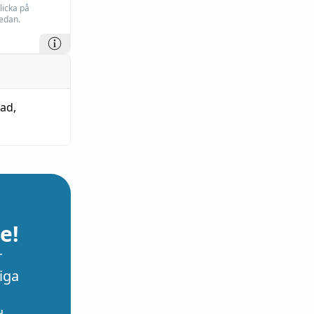
licka på
edan.
rad
,
e!
r
iga