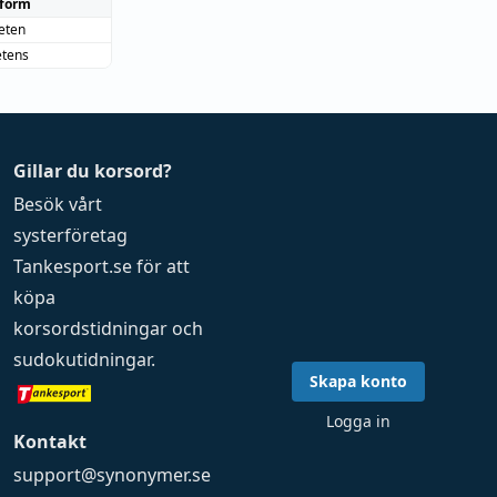
form
eten
etens
Gillar du korsord?
Besök vårt
systerföretag
Tankesport.se
för att
köpa
korsordstidningar
och
sudokutidningar
.
Skapa konto
Logga in
Kontakt
support@synonymer.se