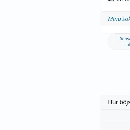
Mina sö
Rens
sö
Hur böj