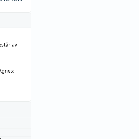
estår av
Agnes: