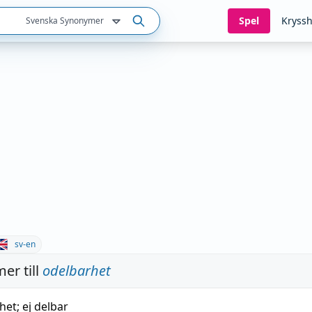
Spel
Kryssh
Svenska Synonymer
sv-en
er till
odelbarhet
het
;
ej
delbar