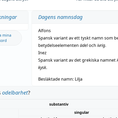
kningar
Dagens namnsdag
Alfons
a mina
Spansk variant av ett tyskt namn som b
kord
betydelseelementen
ädel
och
ivrig
.
Inez
Spansk variant av det grekiska namnet 
kysk
.
Besläktade namn:
Lilja
s
odelbarhet
?
substantiv
singular