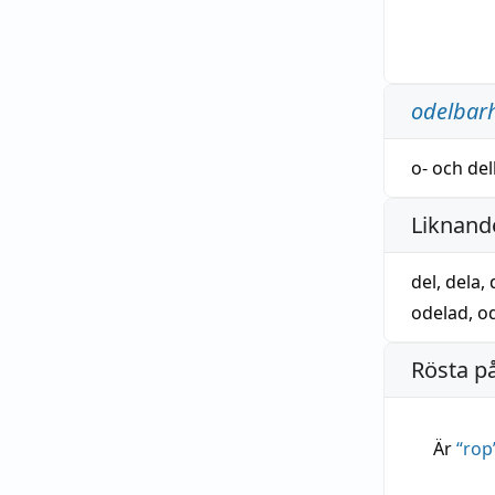
odelbar
o-
och
del
Liknande
del
,
dela
,
odelad
,
o
Rösta p
Är
“
rop