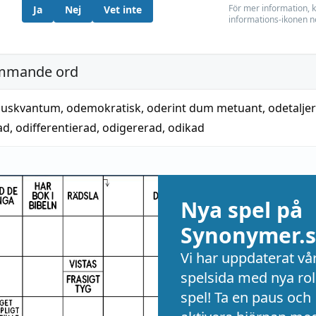
För mer information, k
Ja
Nej
Vet inte
informations-ikonen n
mmande ord
ljuskvantum
,
odemokratisk
,
oderint dum metuant
,
odetalje
ad
,
odifferentierad
,
odigererad
,
odikad
Nya spel på
Synonymer.s
Vi har uppdaterat vå
spelsida med nya rol
spel! Ta en paus och