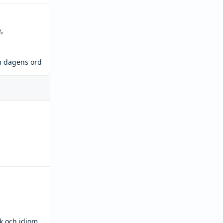
e
,
m dagens ord
ck och idiom