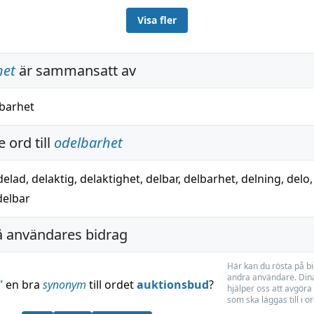
Visa fler
het
är sammansatt av
barhet
 ord till
odelbarhet
delad
,
delaktig
,
delaktighet
,
delbar
,
delbarhet
,
delning
,
delo
delbar
å användares bidrag
Här kan du rösta på b
andra användare. Dina
”
en bra
synonym
till ordet
auktionsbud
?
hjälper oss att avgöra 
som ska läggas till i o