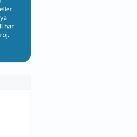
d
eller
nya
l har
röj.