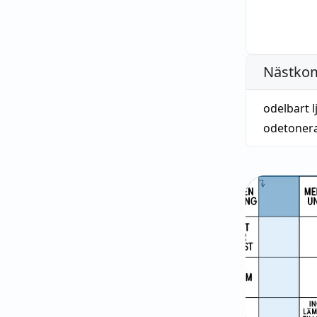
Nästko
odelbart 
odetoner