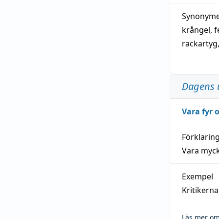
Synonymer
krångel
,
f
rackartyg
Dagens 
Vara fyr
Förklarin
Vara myck
Exempel
Kritikern
Läs mer om