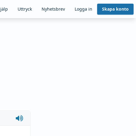
jälp
Uttryck
Nyhetsbrev
Logga in
Skapa konto