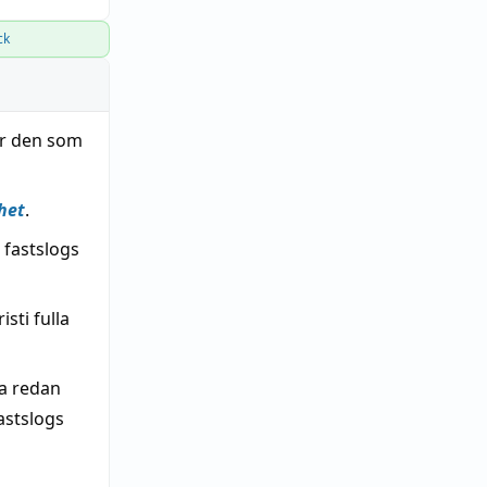
ck
för den som
het
.
fastslogs
sti fulla
ka redan
astslogs