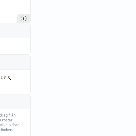
,
dels
,
idrag från
 röster
vilka bidrag
rdboken.