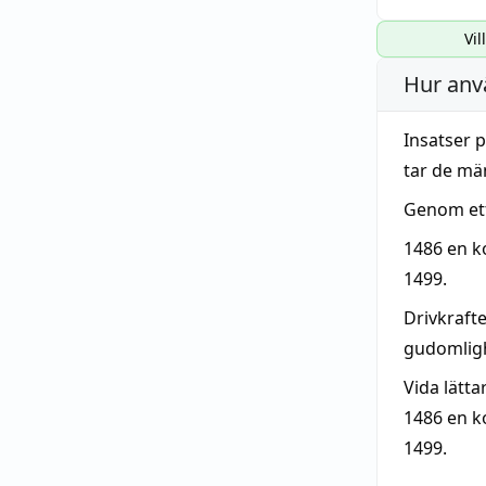
Vil
Hur anv
Insatser p
tar de mä
Genom ett
1486 en ko
1499.
Drivkraft
gudomligh
Vida lätta
1486 en k
1499.