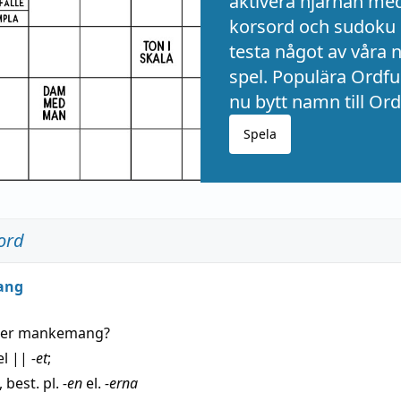
aktivera hjärnan me
korsord och sudoku 
testa något av våra 
spel. Populära Ordful
nu bytt namn till Ord
Spela
ord
ang
der
mankemang
?
el
||
-et
;
, best. pl.
-en
el.
-erna