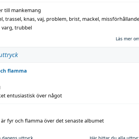
 till
mankemang
el
,
trassel
,
knas
,
vaj
,
problem
,
brist
,
mackel
,
missförhålland
,
varg
,
trubbel
Läs mer o
uttryck
 och flamma
g
et entusiastisk över något
a är fyr och flamma över det senaste albumet
 dagens uttryck
Här hittar du alla uttry