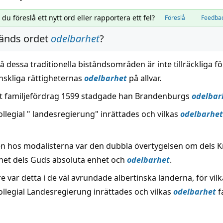
l du föreslå ett nytt ord eller rapportera ett fel?
Föreslå
Feedba
änds ordet
odelbarhet
?
å dessa traditionella biståndsområden är inte tillräckliga 
nskliga rättigheternas
odelbarhet
på allvar.
 familjefördrag 1599 stadgade han Brandenburgs
odelbar
llegial " landesregierung" inrättades och vilkas
odelbarhet
en hos modalisterna var den dubbla övertygelsen om dels Kri
et dels Guds absoluta enhet och
odelbarhet
.
re var detta i de väl avrundade albertinska länderna, för vil
ollegial Landesregierung inrättades och vilkas
odelbarhet
f