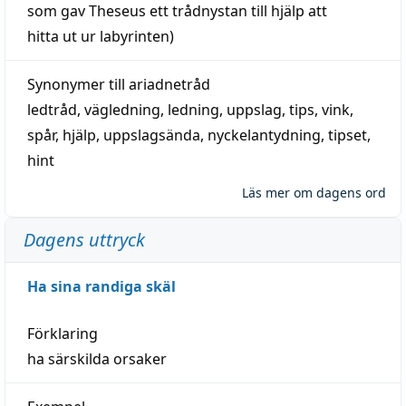
som gav Theseus ett trådnystan till
hjälp
att
hitta
ut ur labyrinten)
Synonymer till
ariadnetråd
ledtråd
,
vägledning
,
ledning
,
uppslag
,
tips
,
vink
,
spår
,
hjälp
,
uppslagsända
, nyckelantydning,
tipset
,
hint
Läs mer om dagens ord
Dagens uttryck
Ha sina randiga skäl
Förklaring
ha särskilda orsaker