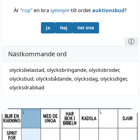
Är
“
rop
”
en bra
synonym
till ordet
auktionsbud
?
Ja
Nej
Vet inte
Nästkommande ord
olycksbelastad
,
olycksbringande
,
olycksbroder
,
olycksbud
,
olycksbådande
,
olycksdag
,
olycksdiger
,
olycksdrabbad