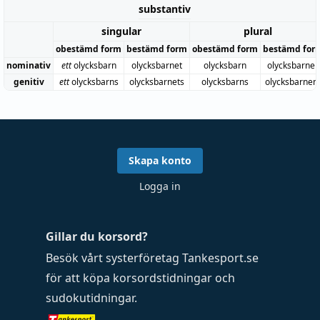
substantiv
singular
plural
obestämd form
bestämd form
obestämd form
bestämd for
nominativ
ett
olycksbarn
olycksbarnet
olycksbarn
olycksbarnen
genitiv
ett
olycksbarns
olycksbarnets
olycksbarns
olycksbarnen
Skapa konto
Logga in
Gillar du korsord?
Besök vårt systerföretag
Tankesport.se
för att köpa
korsordstidningar
och
sudokutidningar
.