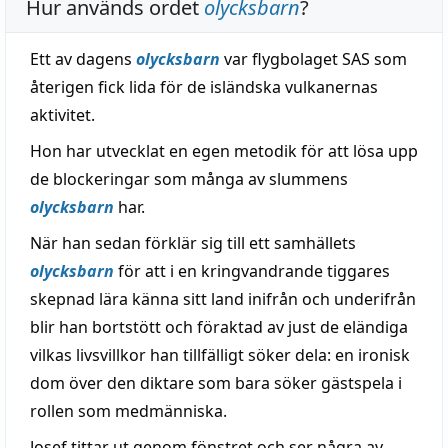
Hur används ordet
olycksbarn
?
Ett av dagens
olycksbarn
var flygbolaget SAS som
återigen fick lida för de isländska vulkanernas
aktivitet.
Hon har utvecklat en egen metodik för att lösa upp
de blockeringar som många av slummens
olycksbarn
har.
När han sedan förklär sig till ett samhällets
olycksbarn
för att i en kringvandrande tiggares
skepnad lära känna sitt land inifrån och underifrån
blir han bortstött och föraktad av just de eländiga
vilkas livsvillkor han tillfälligt söker dela: en ironisk
dom över den diktare som bara söker gästspela i
rollen som medmänniska.
Josef tittar ut genom fönstret och ser några av