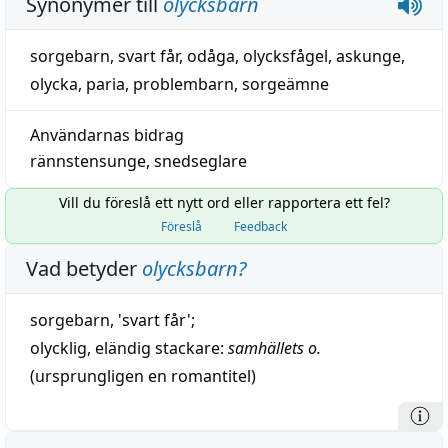
Synonymer till
olycksbarn
sorgebarn
,
svart får
,
odåga
,
olycksfågel
,
askunge
,
olycka
,
paria
,
problembarn
,
sorgeämne
Användarnas bidrag
rännstensunge
,
snedseglare
Vill du föreslå ett nytt ord eller rapportera ett fel?
Föreslå
Feedback
Vad betyder
olycksbarn
?
sorgebarn
, '
svart
får';
olycklig
,
eländig
stackare
:
samhällets o.
(
ursprungligen
en romantitel)