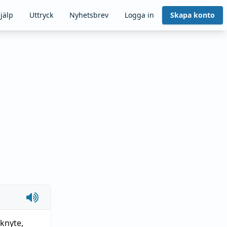
jälp
Uttryck
Nyhetsbrev
Logga in
Skapa konto
knyte
,