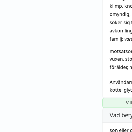
klimp
,
kn
omyndig
,
söker
sig
avkomlin
familj
;
var
motsatso
vuxen
,
sto
förälder
,
Användar
kotte
,
glyt
Vil
Vad bet
son
eller