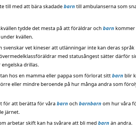
te till med att bära skadade
barn
till ambulanserna som sn
skvällen tydde det mesta på att föräldrar och
barn
kommer 
 under kvällen.
m svenskar vet kineser att utlänningar inte kan deras språk
 övermedelklassföräldrar med statusångest sätter därför s
 engelska drillas.
an hos en mamma eller pappa som förlorat sitt
barn
blir 
större eller mindre beroende på hur många andra som förol
et för att berätta för våra
barn
och
barn
barn
om hur våra f
e järnet.
om arbetar skift kan ha svårare att bli med
barn
än andra.