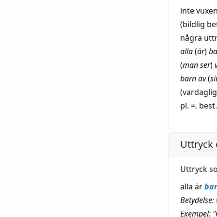
inte
vuxe
(
bildlig
be
några
utt
alla
(
är
)
ba
(
man
ser
)
barn av
(
s
(vardagli
pl. =, best.
Uttryck 
Uttryck s
alla är
ba
Betydelse:
Exempel: "G