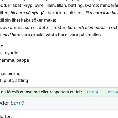
odd
,
krabat
,
kryp
,
pyre
,
lillen
,
lillan
,
batting
,
svamp
;
minderår
liten
;
bli barn på nytt
gå i barndom
,
bli senil
;
lika barn leka bäs
till
sin
like
)
kaka söker maka
;
g
,
avkomma
,
son
el.
dotter
;
foster
;
barn
och
blomma
barn
oc
a med barn
vara
gravid
,
vänta barn
,
vara på smällen
rd
r
,
myndig
mamma
,
pappa
nas bidrag
t
,
plutt
,
ättling
l du föreslå ett nytt ord eller rapportera ett fel?
Föreslå
Feedba
yder
barn
?
dotter
;