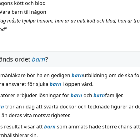
ågons kött och blod
Vara barn till någon
ag måste hjälpa honom, han är av mitt kött och blod; hon är trots
lod"
änds ordet
barn
?
allmänläkare bör ha en gedigen
barn
utbildning om de ska fo
ra ansvaret för sjuka
barn
i öppen vård.
ratörer erbjuder lösningar för
barn
och
barn
familjer.
rn
tror än i dag att svarta dockor och tecknade figurer är
 än deras vita motsvarigheter.
 resultat visar att
barn
som ammats hade större chans att 
mhällshierarkin.