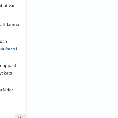
abbt var
att lämna
 och
ina
barn
i
knappast
yckats
örfäder