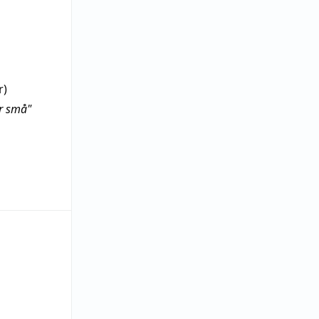
r)
ar små"