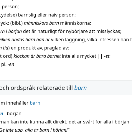
n
person;
tydelse)
barnslig
eller
naiv
person;
ryck
: (bibl.)
människors barn
människorna;
rn i
början
det är naturligt för
nybörjare
att
misslyckas
;
vilken
andas
barn han är
vilken
läggning
, vilka intressen han 
in
tid
) en
produkt
av,
präglad
av;
gt ord)
klockan är bara barnet
inte alls mycket
||
-
et
;
 pl. -
en
och ordspråk relaterade till
barn
om innehåller
barn
rn
i början
man kan inte kunna allt direkt; det är svårt för alla i början
e inte upp, alla är barn i början!"