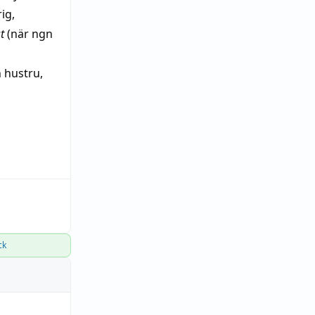
ig
,
t
(
när
ngn
h
hustru
,
ck