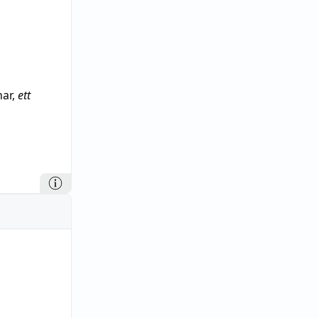
har,
ett