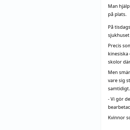
Man hjälp
på plats.
På tisdag
sjukhuset
Precis so
kinesiska
skolor där
Men smärt
vare sig 
samtidigt.
- Vi gör d
bearbetad
Kvinnor s