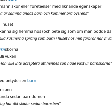
människor eller företeelser med liknande egenskaper
"Vi är samma andas barn och kommer bra överens"
i huset
känna sig hemma hos (och bete sig som om man bodde dä
alla kusinerna sprang som barn i huset hos min farbror när vi v
arn
skorna
Bli vuxen
Hon ville inte acceptera att hennes son hade växt ur barnskorna"
ed betydelsen
barn
rnsben
ända sedan barndomen
Jag har åkt skidor sedan barnsben"