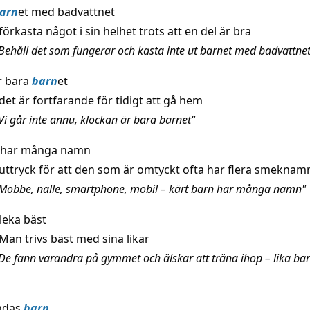
arn
et med badvattnet
förkasta något i sin helhet trots att en del är bra
Behåll det som fungerar och kasta inte ut barnet med badvattnet
r bara
barn
et
det är fortfarande för tidigt att gå hem
Vi går inte ännu, klockan är bara barnet"
har många namn
uttryck för att den som är omtyckt ofta har flera smeknam
Mobbe, nalle, smartphone, mobil – kärt barn har många namn"
leka bäst
Man trivs bäst med sina likar
De fann varandra på gymmet och älskar att träna ihop – lika bar
ndas
barn