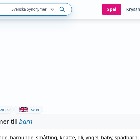
Spel
Kryssh
Svenska Synonymer
empel
sv-en
er till
barn
nge
,
barnunge
,
småtting
,
knatte
,
gli
,
yngel
;
baby
,
spädbarn
,