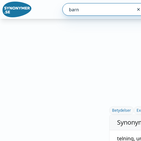
Betydelser
Ex
Synonym
telning
,
u