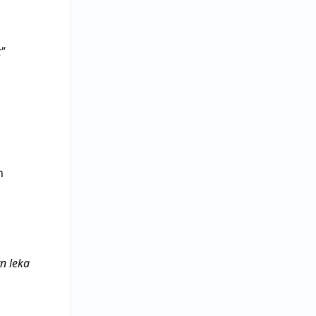
"
n
n leka