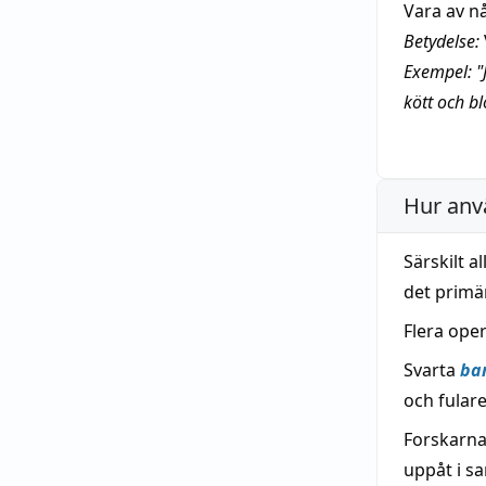
Vara av n
Betydelse:
Exempel: "J
kött och b
Hur anv
Särskilt 
det primä
Flera ope
Svarta
ba
och fulare
Forskarnas
uppåt i sa