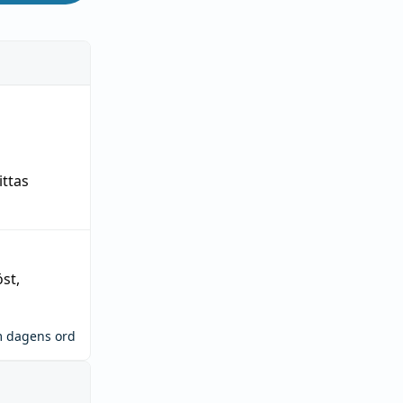
ittas
öst
,
m dagens ord