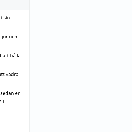
i sin
djur och
 att hålla
att vädra
 sedan en
 i