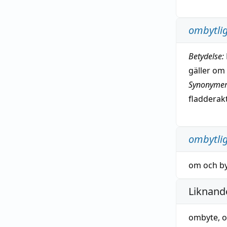
ombytli
Betydelse:
gäller om
Synonymer
fladderak
ombytli
om
och
b
Liknande
ombyte
,
o