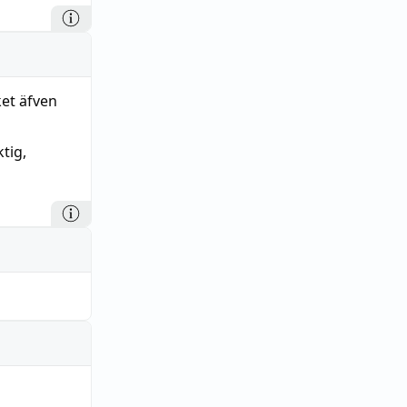
ket äfven
ktig
,