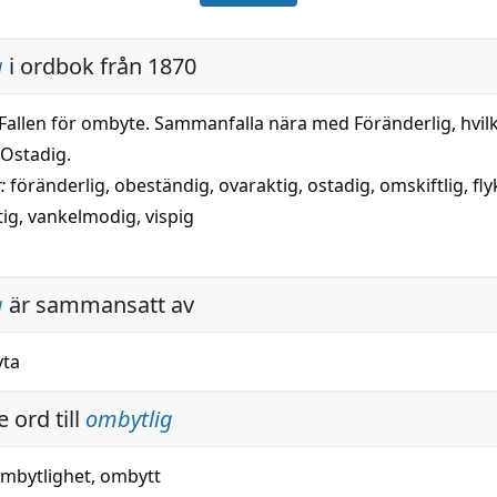
g
i ordbok från 1870
Fallen för ombyte. Sammanfalla nära med Föränderlig, hvil
 Ostadig.
:
föränderlig
,
obeständig
,
ovaraktig
,
ostadig
,
omskiftlig
,
fly
tig
,
vankelmodig
,
vispig
g
är sammansatt av
yta
 ord till
ombytlig
mbytlighet
,
ombytt