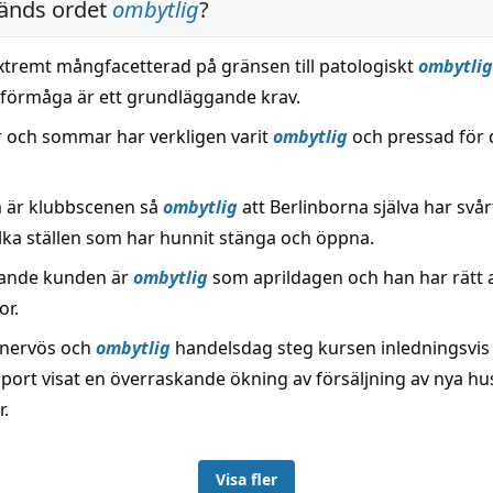
änds ordet
ombytlig
?
extremt mångfacetterad på gränsen till patologiskt
ombytlig
sförmåga är ett grundläggande krav.
 och sommar har verkligen varit
ombytlig
och pressad för 
 är klubbscenen så
ombytlig
att Berlinborna själva har svårt
ilka ställen som har hunnit stänga och öppna.
lande kunden är
ombytlig
som aprildagen och han har rätt 
or.
 nervös och
ombytlig
handelsdag steg kursen inledningsvis
pport visat en överraskande ökning av försäljning av nya hus
.
Visa fler