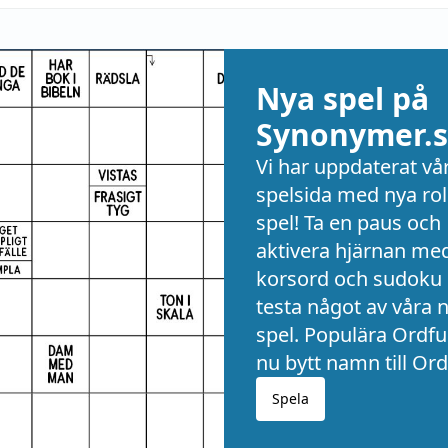
Nya spel på
Synonymer.s
Vi har uppdaterat vå
spelsida med nya rol
spel! Ta en paus och
aktivera hjärnan me
korsord och sudoku 
testa något av våra 
spel. Populära Ordful
nu bytt namn till Ord
Spela