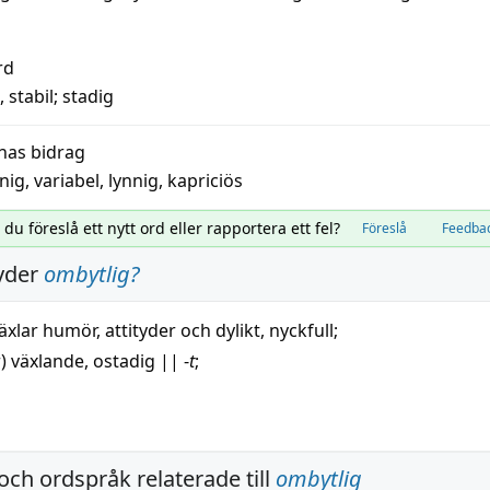
rd
,
stabil
;
stadig
nas bidrag
nig
,
variabel
,
lynnig
,
kapriciös
l du föreslå ett nytt ord eller rapportera ett fel?
Föreslå
Feedba
yder
ombytlig
?
äxlar
humör
, attityder och dylikt,
nyckfull
;
r)
växlande
,
ostadig
||
-
t
;
och ordspråk relaterade till
ombytlig