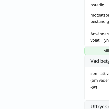
ostadig
motsatso
beständig
Användar
volatil
,
lyn
Vil
Vad bet
som
lätt
v
(om väde
-
are
Uttryck 