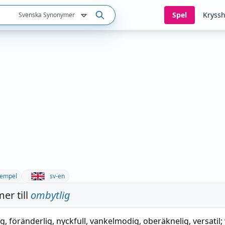
Spel
Kryssh
Svenska Synonymer
empel
sv-en
er till
ombytlig
ig
,
föränderlig
,
nyckfull
,
vankelmodig
,
oberäknelig
,
versatil
;