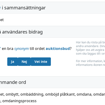
g
i sammansättningar
et
å användares bidrag
Här kan du rösta på b
andra användare. Dina
”
en bra
synonym
till ordet
auktionsbud
?
hjälper oss att avgöra 
som ska läggas till i o
För mer information, k
Ja
Nej
Vet inte
informations-ikonen n
mmande ord
et
,
ombytt
,
ombäddning
,
omböjd plåtkant
,
omdana
,
omdan
g
,
omdaningsprocess