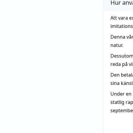
Hur anv
Att vara 
imitation
Denna vår
natur.
Dessutom
reda på v
Den beta
sina känsl
Under en
statlig ra
september