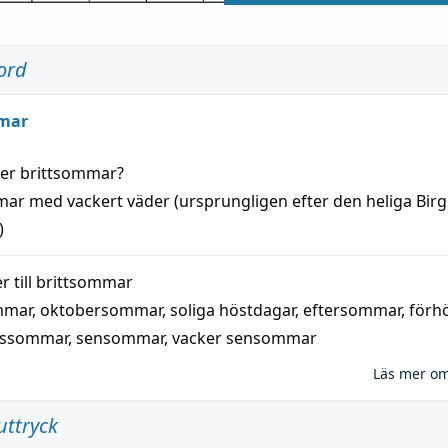
ord
mar
der
brittsommar
?
mar
med
vackert
väder
(
ursprungligen
efter den heliga Birg
)
 till
brittsommar
mmar
,
oktobersommar
,
soliga höstdagar
,
eftersommar
,
förh
nssommar
,
sensommar
,
vacker sensommar
Läs mer o
uttryck