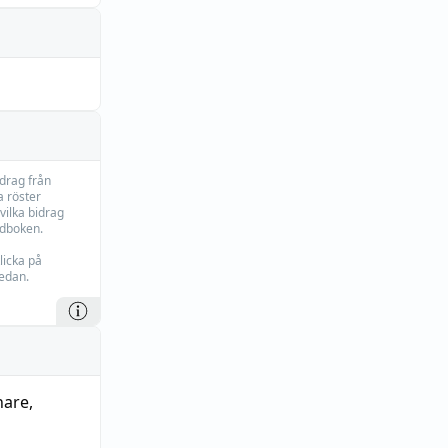
idrag från
 röster
vilka bidrag
rdboken.
licka på
edan.
are
,