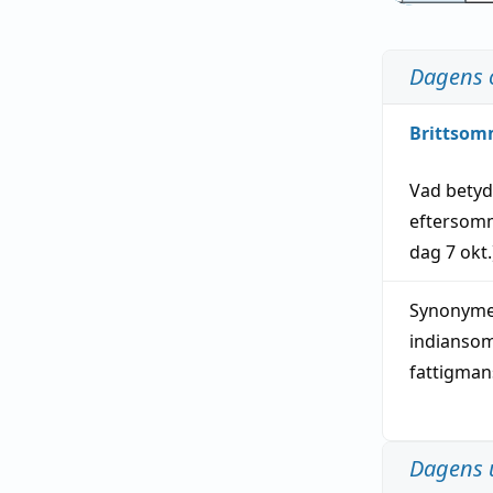
Dagens 
Brittsom
Vad bety
eftersom
dag
7 okt.
Synonymer
indianso
fattigma
Dagens 