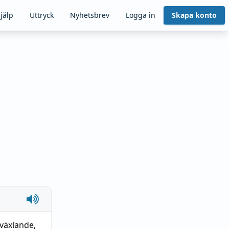
jälp
Uttryck
Nyhetsbrev
Logga in
Skapa konto
växlande
,