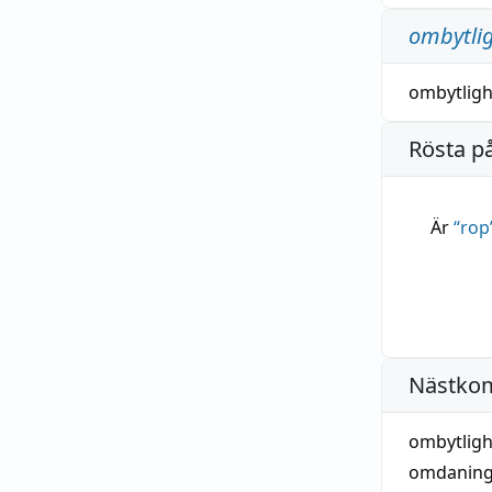
ombytli
ombytligh
Rösta p
Är
“
rop
Nästko
ombytligh
omdanin