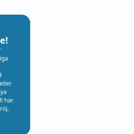
e!
r
iga
d
eller
nya
l har
röj.