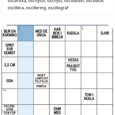
oscariska
,
oschysst
,
oschyst
,
oscillation
,
oscillator
,
oscillera
,
oscillering
,
oscillograf