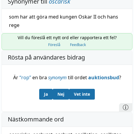
Synonymer till
oscarisk
som
har
att
göra
med
kungen
Oskar II
och
hans
rege
Vill du föreslå ett nytt ord eller rapportera ett fel?
Föreslå
Feedback
Rösta på användares bidrag
Är
“
rop
”
en bra
synonym
till ordet
auktionsbud
?
Ja
Nej
Vet inte
Nästkommande ord