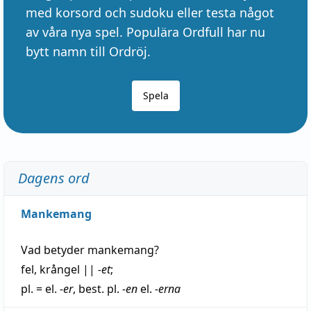
med korsord och sudoku eller testa något
av våra nya spel. Populära Ordfull har nu
bytt namn till Ordröj.
Spela
Dagens ord
Mankemang
Vad betyder
mankemang
?
fel
,
krångel
||
-et
;
pl. = el.
-er
, best. pl.
-en
el.
-erna