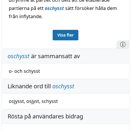
utrymme åt partiet och dels att de etablerade
partierna på ett
oschysst
sätt försöker hålla dem
från inflytande.
Visa fler
oschysst
är sammansatt av
o-
och
schysst
Liknande ord till
oschysst
osjysst
,
osjyst
,
schysst
Rösta på användares bidrag