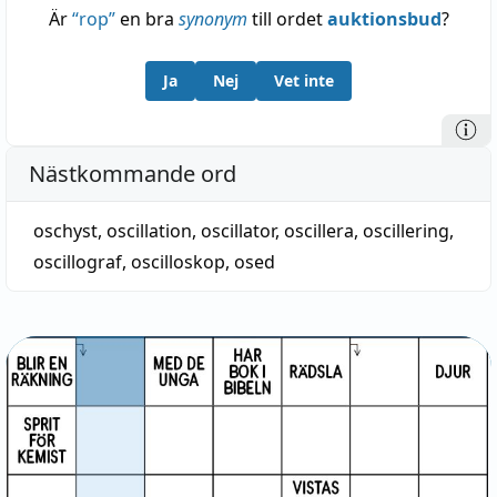
Är
“
rop
”
en bra
synonym
till ordet
auktionsbud
?
Ja
Nej
Vet inte
Nästkommande ord
oschyst
,
oscillation
,
oscillator
,
oscillera
,
oscillering
,
oscillograf
,
oscilloskop
,
osed