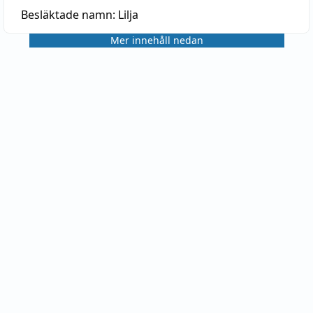
Besläktade namn:
Lilja
Mer innehåll nedan