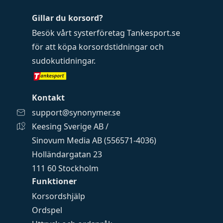
Gillar du korsord?
Besök vårt systerföretag
Tankesport.se
för att köpa
korsordstidningar
och
sudokutidningar
.
Kontakt
support@synonymer.se
Keesing Sverige AB /
Sinovum Media AB (556571-4036)
Holländargatan 23
111 60 Stockholm
Funktioner
Korsordshjälp
Ordspel