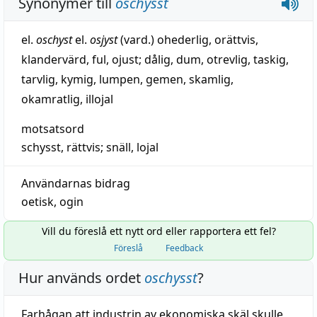
Synonymer till
oschysst
el.
oschyst
el.
osjyst
(vard.)
ohederlig
,
orättvis
,
klandervärd
,
ful
,
ojust
;
dålig
,
dum
,
otrevlig
,
taskig
,
tarvlig
,
kymig
,
lumpen
,
gemen
,
skamlig
,
okamratlig
,
illojal
motsatsord
schysst
,
rättvis
;
snäll
,
lojal
Användarnas bidrag
oetisk
,
ogin
Vill du föreslå ett nytt ord eller rapportera ett fel?
Föreslå
Feedback
Hur används ordet
oschysst
?
Farhågan att industrin av ekonomiska skäl skulle